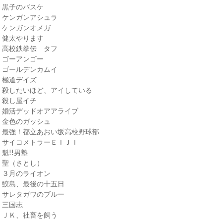
・黒子のバスケ
・ケンガンアシュラ
・ケンガンオメガ
・健太やります
・高校鉄拳伝 タフ
・ゴーアンゴー
・ゴールデンカムイ
・極道デイズ
・殺したいほど、アイしている
・殺し屋イチ
・婚活デッドオアアライブ
・金色のガッシュ
・最強！都立あおい坂高校野球部
・サイコメトラーＥＩＪＩ
・魁!!男塾
・聖（さとし）
・３月のライオン
・鮫島、最後の十五日
・サレタガワのブルー
・三国志
・ＪＫ、社畜を飼う