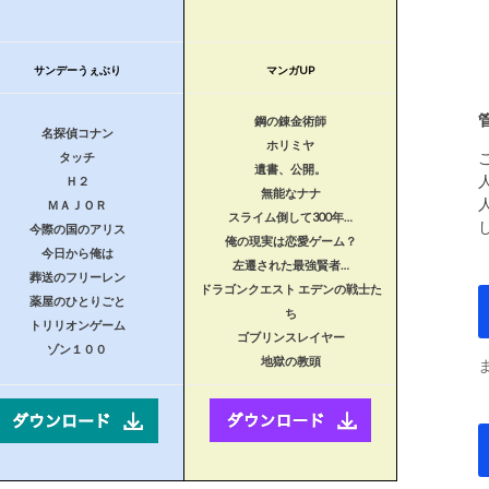
サンデーうぇぶり
マンガUP
鋼の錬金術師
名探偵コナン
ホリミヤ
タッチ
遺書、公開。
Ｈ２
無能なナナ
ＭＡＪＯＲ
スライム倒して300年…
今際の国のアリス
俺の現実は恋愛ゲーム？
今日から俺は
左遷された最強賢者…
葬送のフリーレン
ドラゴンクエスト エデンの戦士た
薬屋のひとりごと
ち
トリリオンゲーム
ゴブリンスレイヤー
ゾン１００
地獄の教頭