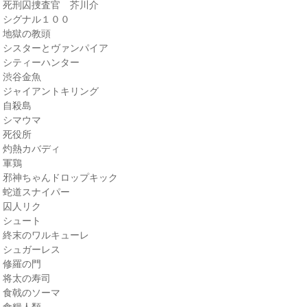
・死刑囚捜査官 芥川介
・シグナル１００
・地獄の教頭
・シスターとヴァンパイア
・シティーハンター
・渋谷金魚
・ジャイアントキリング
・自殺島
・シマウマ
・死役所
・灼熱カバディ
・軍鶏
・邪神ちゃんドロップキック
・蛇道スナイパー
・囚人リク
・シュート
・終末のワルキューレ
・シュガーレス
・修羅の門
・将太の寿司
・食戟のソーマ
・食糧人類