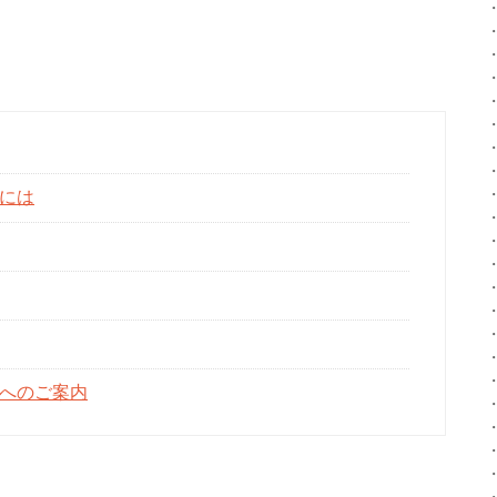
。
には
へのご案内