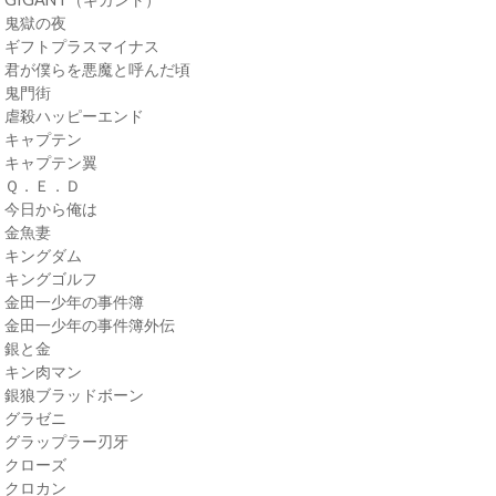
・鬼獄の夜
・ギフトプラスマイナス
・君が僕らを悪魔と呼んだ頃
・鬼門街
・虐殺ハッピーエンド
・キャプテン
・キャプテン翼
・Ｑ．Ｅ．Ｄ
・今日から俺は
・金魚妻
・キングダム
・キングゴルフ
・金田一少年の事件簿
・金田一少年の事件簿外伝
・銀と金
・キン肉マン
・銀狼ブラッドボーン
・グラゼニ
・グラップラー刃牙
・クローズ
・クロカン