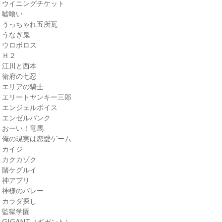
・ウイニングチケット
・嘘喰い
・うっちゃれ五所瓦
・うなぎ鬼
・ウロボロス
・Ｈ２
・江川と西本
・衛府の七忍
・エリアの騎士
・エリートヤンキー三郎
・エンジェルボイス
・エンゼルバンク
・おーい！竜馬
・俺の現実は恋愛ゲーム
・カイジ
・カクカゾク
・賭ケグルイ
・神アプリ
・神様のバレー
・カラダ探し
・監獄学園
・GIGANT（ギガント）