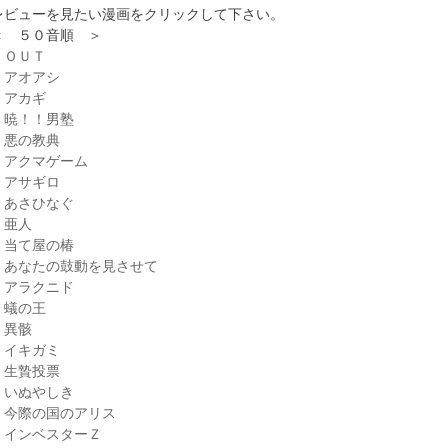
レビューを見たい漫画をクリックして下さい。
＜ ５０音順 ＞
・ＯＵＴ
・アオアシ
・アカギ
・暁！！男塾
・悪の教典
・アクマゲーム
・アサギロ
・あさひなぐ
・亜人
・当て屋の椿
・あなたの鼓動を見させて
・アラクニド
・蟻の王
・異骸
・イキガミ
・生贄投票
・いぬやしき
・今際の国のアリス
・インベスターＺ