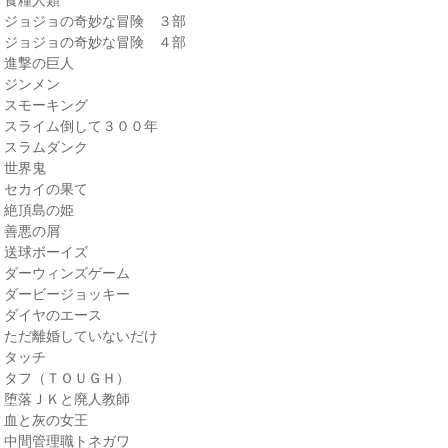
・ジョジョの奇妙な冒険 ３部
・ジョジョの奇妙な冒険 ４部
・進撃の巨人
・ジンメン
・スモーキング
・スライム倒して３００年
・スラムダンク
・世界鬼
・セカイの果て
・絶頂島の姫
・善悪の屑
・送球ボーイズ
・ダーウィンズゲーム
・ダービージョッキー
・ダイヤのエース
・ただ離婚していないだけ
・タッチ
・タフ（ＴＯＵＧＨ）
・堕落ＪＫと廃人教師
・血と灰の女王
・中間管理職トネガワ