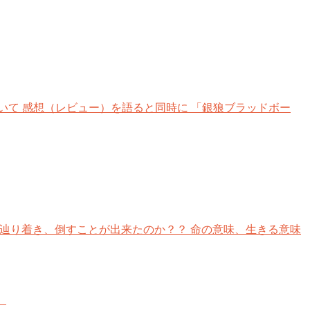
て 感想（レビュー）を語ると同時に 「銀狼ブラッドボー
辿り着き、倒すことが出来たのか？？ 命の意味、生きる意味
。