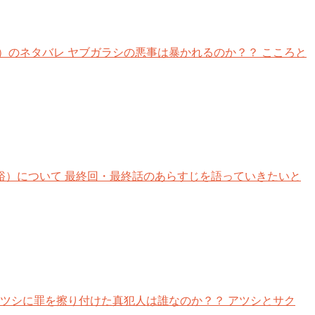
のネタバレ ヤブガラシの悪事は暴かれるのか？？ こころと
中原裕）について 最終回・最終話のあらすじを語っていきたいと
ツシに罪を擦り付けた真犯人は誰なのか？？ アツシとサク