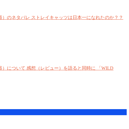
中原裕）のネタバレ ストレイキャッツは日本一になれたのか？？
裕）について 感想（レビュー）を語ると同時に 「WILD