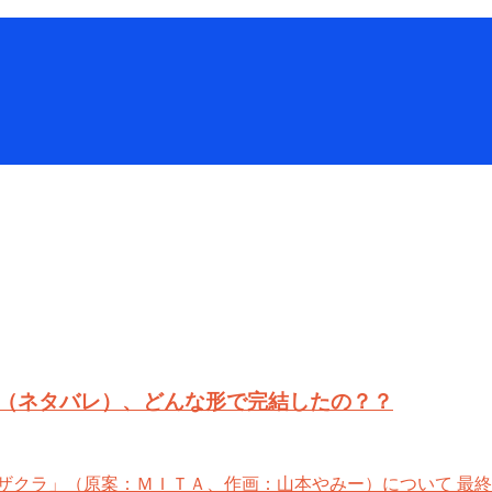
（ネタバレ）、どんな形で完結したの？？
ザクラ」（原案：ＭＩＴＡ、作画：山本やみー）について 最