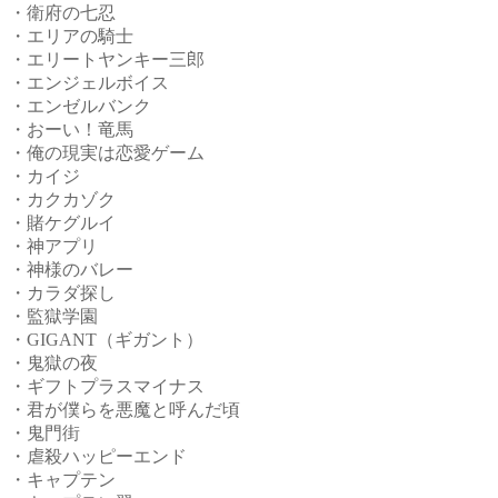
・衛府の七忍
・エリアの騎士
・エリートヤンキー三郎
・エンジェルボイス
・エンゼルバンク
・おーい！竜馬
・俺の現実は恋愛ゲーム
・カイジ
・カクカゾク
・賭ケグルイ
・神アプリ
・神様のバレー
・カラダ探し
・監獄学園
・GIGANT（ギガント）
・鬼獄の夜
・ギフトプラスマイナス
・君が僕らを悪魔と呼んだ頃
・鬼門街
・虐殺ハッピーエンド
・キャプテン