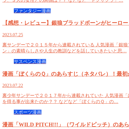
ラ、３人の女性との関係は？？ などなど「ドクザクラ」…
ファンタジー漫画
【感想・レビュー】銀狼ブラッドボーンがヒーロー
2023.07.25
裏サンデーで２０１５年から連載されている 人気漫画「銀狼
ン」の素晴らしさや人生の教訓などを話していきたいと思…
サスペンス漫画
漫画「ぼくらのＱ」のあらすじ（ネタバレ）！最初
2023.07.22
裏少年サンデーで２０１７年から連載されていた 人気漫画「
を得る事が出来たのか？？ などなど「ぼくらのＱ」の…
スポーツ漫画
漫画「WILD PITCH!!!」（ワイルドピッチ