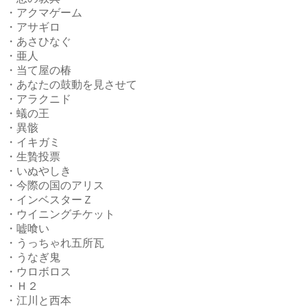
・アクマゲーム
・アサギロ
・あさひなぐ
・亜人
・当て屋の椿
・あなたの鼓動を見させて
・アラクニド
・蟻の王
・異骸
・イキガミ
・生贄投票
・いぬやしき
・今際の国のアリス
・インベスターＺ
・ウイニングチケット
・嘘喰い
・うっちゃれ五所瓦
・うなぎ鬼
・ウロボロス
・Ｈ２
・江川と西本