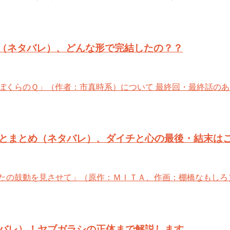
（ネタバレ）、どんな形で完結したの？？
ぼくらのＱ」（作者：市真時系）について 最終回・最終話の
とまとめ（ネタバレ）、ダイチと心の最後・結末は
たの鼓動を見させて」（原作：ＭＩＴＡ、作画：棚橋なもしろ
バレ）！ヤブガラシの正体まで解説します。