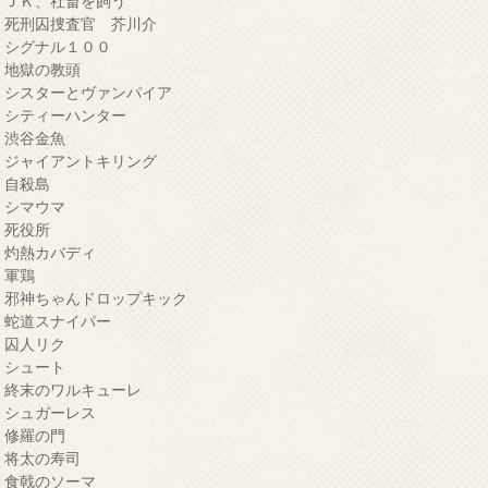
・ＪＫ、社畜を飼う
・死刑囚捜査官 芥川介
・シグナル１００
・地獄の教頭
・シスターとヴァンパイア
・シティーハンター
・渋谷金魚
・ジャイアントキリング
・自殺島
・シマウマ
・死役所
・灼熱カバディ
・軍鶏
・邪神ちゃんドロップキック
・蛇道スナイパー
・囚人リク
・シュート
・終末のワルキューレ
・シュガーレス
・修羅の門
・将太の寿司
・食戟のソーマ