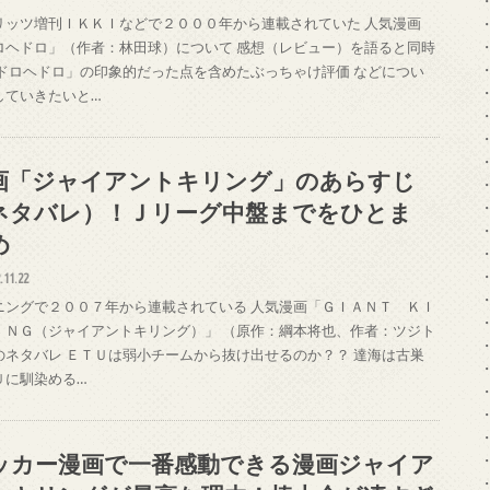
リッツ増刊ＩＫＫＩなどで２０００年から連載されていた 人気漫画
ロヘドロ」（作者：林田球）について 感想（レビュー）を語ると同時
「ドロヘドロ」の印象的だった点を含めたぶっちゃけ評価 などについ
していきたいと…
画「ジャイアントキリング」のあらすじ
ネタバレ）！Ｊリーグ中盤までをひとま
め
.11.22
ニングで２００７年から連載されている 人気漫画「ＧＩＡＮＴ ＫＩ
ＩＮＧ（ジャイアントキリング）」 （原作：綱本将也、作者：ツジト
のネタバレ ＥＴＵは弱小チームから抜け出せるのか？？ 達海は古巣
Ｕに馴染める…
ッカー漫画で一番感動できる漫画ジャイア