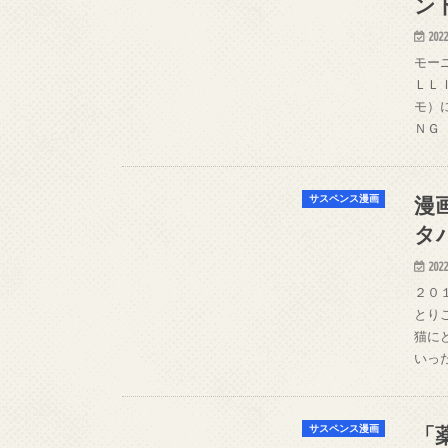
ン
2022
モー
ＬＬ
モ）
ＮＧ
漫
サスペンス漫画
タ
2022
２０
とり
猫に
いっ
「
サスペンス漫画