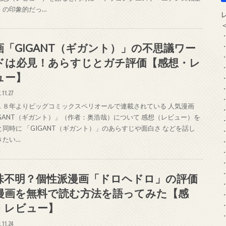
」の印象的だっ…
画「GIGANT（ギガント）」の不思議ワー
ドは必見！あらすじとガチ評価【感想・レ
ュー】
.11.27
１８年よりビッグコミックスペリオールで連載されている 人気漫画
IGANT（ギガント）」（作者：奥浩哉）について 感想（レビュー）を
と同時に 「GIGANT（ギガント）」のあらすじや面白さ などを話し
きたい…
味不明？個性派漫画「ドロヘドロ」の評価
漫画を無料で読む方法を語ってみた【感
・レビュー】
.11.24