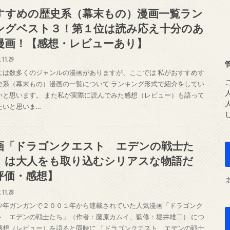
すすめの歴史系（幕末もの）漫画一覧ラン
ングベスト３！第１位は読み応え十分のあ
漫画！【感想・レビューあり】
.11.29
には数多くのジャンルの漫画がありますが、ここでは 私がおすすめす
史系（幕末もの）漫画の一覧について ランキング形式で紹介をしてい
いと思います。 また私が実際に読んでみた感想（レビュー）も語って
たいと思いま…
画「ドラゴンクエスト エデンの戦士た
」は大人をも取り込むシリアスな物語だ
評価・感想】
.11.28
少年ガンガンで２００１年から連載されていた人気漫画「ドラゴンク
ト エデンの戦士たち」（作者：藤原カムイ、監修：堀井雄二） につ
感想（レビュー）を語ると同時に 「ドラゴンクエスト エデンの戦士