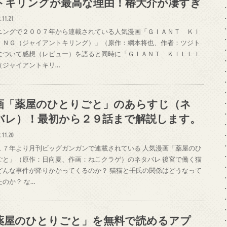
トキリングが最高な理由！椿大介が凄すぎ
.11.21
ニングで２００７年から連載されている人気漫画「ＧＩＡＮＴ ＫＩ
ＩＮＧ（ジャイアントキリング）」（原作：綱本将也、作者：ツジト
について感想（レビュー）を語ると同時に「ＧＩＡＮＴ ＫＩＬＬＩ
（ジャイアントキリ…
画「薬屋のひとりごと」のあらすじ（ネ
バレ）！最初から２９話まで解説します。
.11.20
１７年より月刊ビッグガンガンで連載されている 人気漫画「薬屋のひ
ごと」（原作：日向夏、作画：ねこクラゲ）のネタバレ 後宮で働く猫
どんな事件が降りかかってくるのか？ 猫猫と壬氏の関係はどうなって
たのか？ な…
薬屋のひとりごと」を無料で読めるアプ