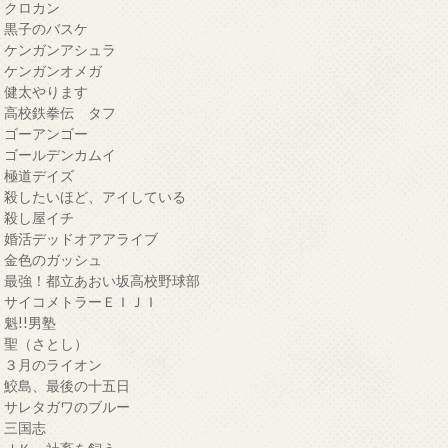
・クロカン
・黒子のバスケ
・ケンガンアシュラ
・ケンガンオメガ
・健太やります
・高校鉄拳伝 タフ
・ゴーアンゴー
・ゴールデンカムイ
・極道デイズ
・殺したいほど、アイしている
・殺し屋イチ
・婚活デッドオアアライブ
・金色のガッシュ
・最強！都立あおい坂高校野球部
・サイコメトラーＥＩＪＩ
・魁!!男塾
・聖（さとし）
・３月のライオン
・鮫島、最後の十五日
・サレタガワのブルー
・三国志