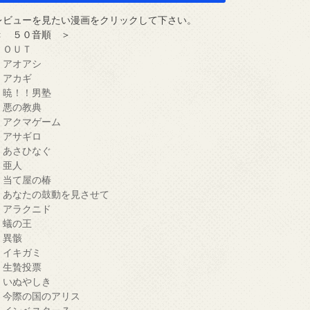
レビューを見たい漫画をクリックして下さい。
＜ ５０音順 ＞
・ＯＵＴ
・アオアシ
・アカギ
・暁！！男塾
・悪の教典
・アクマゲーム
・アサギロ
・あさひなぐ
・亜人
・当て屋の椿
・あなたの鼓動を見させて
・アラクニド
・蟻の王
・異骸
・イキガミ
・生贄投票
・いぬやしき
・今際の国のアリス