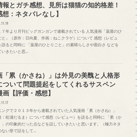
情報とガチ感想、見所は猫猫の知的格差！
感想：ネタバレなし】
.11.19
１７年より月刊ビッグガンガンで連載されている 人気漫画「薬屋のひ
ごと」（原作：日向夏、作画：ねこクラゲ）について 感想（レビュ
を語ると同時に 「薬屋のひとりごと」の素晴らしさや面白さ などを
ていきたいと思…
画「累（かさね）」は外見の美醜と人格形
について問題提起をしてくれるサスペン
漫画【評価・感想】
.11.17
ニングで２０１３年から連載されていた人気漫画「累（かさね）」
者：松浦だるま）について感想（レビュー）を語ると同時に 「累（か
）」の印象的だった点などを話していきたいと思います。（極力ネタ
のない形で話をして…