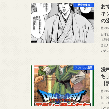
お
歴史物漫画
キ
の
2022
日本
る歴
きた
いき
漫
アクション漫画
ち
【
2022
月刊
エス
いて