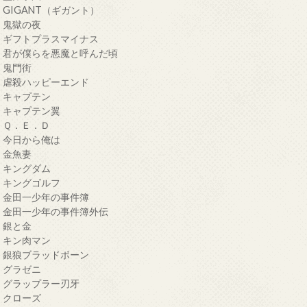
・GIGANT（ギガント）
・鬼獄の夜
・ギフトプラスマイナス
・君が僕らを悪魔と呼んだ頃
・鬼門街
・虐殺ハッピーエンド
・キャプテン
・キャプテン翼
・Ｑ．Ｅ．Ｄ
・今日から俺は
・金魚妻
・キングダム
・キングゴルフ
・金田一少年の事件簿
・金田一少年の事件簿外伝
・銀と金
・キン肉マン
・銀狼ブラッドボーン
・グラゼニ
・グラップラー刃牙
・クローズ