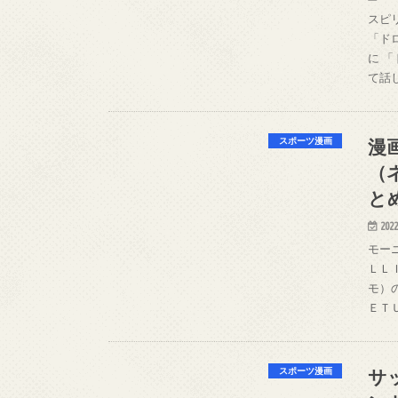
スピ
「ド
に 
て話
漫
スポーツ漫画
（
と
2022
モー
ＬＬ
モ）
ＥＴ
サ
スポーツ漫画