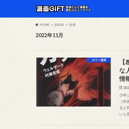
HOME
2022年
11月
2022年11月
【
ホラー漫画
な
情
2022
少年
（作
ると
いと