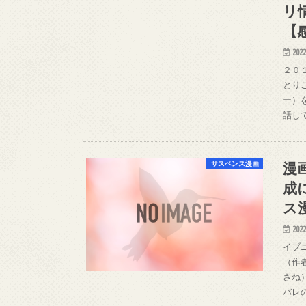
リ
【
2022
２０
とり
ー）
話し
漫
サスペンス漫画
成
ス
2022
イブ
（作
さね
バレ