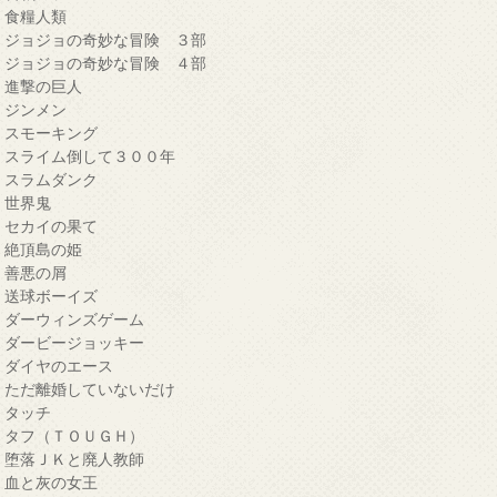
・食糧人類
・ジョジョの奇妙な冒険 ３部
・ジョジョの奇妙な冒険 ４部
・進撃の巨人
・ジンメン
・スモーキング
・スライム倒して３００年
・スラムダンク
・世界鬼
・セカイの果て
・絶頂島の姫
・善悪の屑
・送球ボーイズ
・ダーウィンズゲーム
・ダービージョッキー
・ダイヤのエース
・ただ離婚していないだけ
・タッチ
・タフ（ＴＯＵＧＨ）
・堕落ＪＫと廃人教師
・血と灰の女王