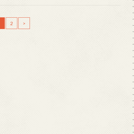
1
2
>