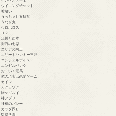
・インベスターＺ
・ウイニングチケット
・嘘喰い
・うっちゃれ五所瓦
・うなぎ鬼
・ウロボロス
・Ｈ２
・江川と西本
・衛府の七忍
・エリアの騎士
・エリートヤンキー三郎
・エンジェルボイス
・エンゼルバンク
・おーい！竜馬
・俺の現実は恋愛ゲーム
・カイジ
・カクカゾク
・賭ケグルイ
・神アプリ
・神様のバレー
・カラダ探し
・監獄学園