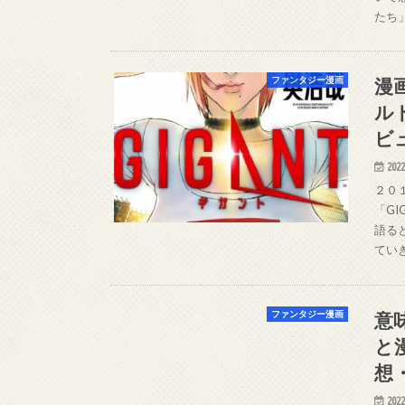
たち
漫
ファンタジー漫画
ル
ビ
2022
２０
「G
語る
てい
意
ファンタジー漫画
と
想
2022