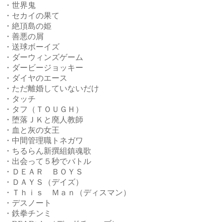
・世界鬼
・セカイの果て
・絶頂島の姫
・善悪の屑
・送球ボーイズ
・ダーウィンズゲーム
・ダービージョッキー
・ダイヤのエース
・ただ離婚していないだけ
・タッチ
・タフ（ＴＯＵＧＨ）
・堕落ＪＫと廃人教師
・血と灰の女王
・中間管理職トネガワ
・ちるらん新撰組鎮魂歌
・出会って５秒でバトル
・ＤＥＡＲ ＢＯＹＳ
・ＤＡＹＳ（デイズ）
・Ｔｈｉｓ Ｍａｎ（ディスマン）
・デスノート
・鉄拳チンミ