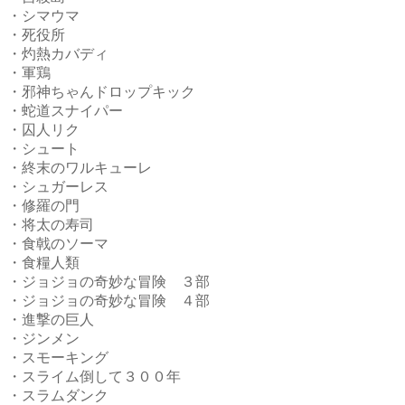
・シマウマ
・死役所
・灼熱カバディ
・軍鶏
・邪神ちゃんドロップキック
・蛇道スナイパー
・囚人リク
・シュート
・終末のワルキューレ
・シュガーレス
・修羅の門
・将太の寿司
・食戟のソーマ
・食糧人類
・ジョジョの奇妙な冒険 ３部
・ジョジョの奇妙な冒険 ４部
・進撃の巨人
・ジンメン
・スモーキング
・スライム倒して３００年
・スラムダンク