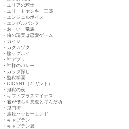
・エリアの騎士
・エリートヤンキー三郎
・エンジェルボイス
・エンゼルバンク
・おーい！竜馬
・俺の現実は恋愛ゲーム
・カイジ
・カクカゾク
・賭ケグルイ
・神アプリ
・神様のバレー
・カラダ探し
・監獄学園
・GIGANT（ギガント）
・鬼獄の夜
・ギフトプラスマイナス
・君が僕らを悪魔と呼んだ頃
・鬼門街
・虐殺ハッピーエンド
・キャプテン
・キャプテン翼