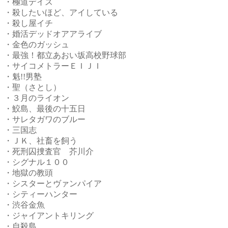
・極道デイズ
・殺したいほど、アイしている
・殺し屋イチ
・婚活デッドオアアライブ
・金色のガッシュ
・最強！都立あおい坂高校野球部
・サイコメトラーＥＩＪＩ
・魁!!男塾
・聖（さとし）
・３月のライオン
・鮫島、最後の十五日
・サレタガワのブルー
・三国志
・ＪＫ、社畜を飼う
・死刑囚捜査官 芥川介
・シグナル１００
・地獄の教頭
・シスターとヴァンパイア
・シティーハンター
・渋谷金魚
・ジャイアントキリング
・自殺島