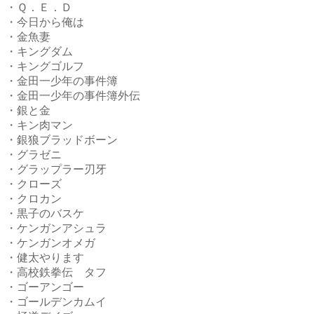
・Ｑ．Ｅ．Ｄ
・今日から俺は
・金魚妻
・キングダム
・キングゴルフ
・金田一少年の事件簿
・金田一少年の事件簿外伝
・銀と金
・キン肉マン
・銀狼ブラッドボーン
・グラゼニ
・グラップラー刃牙
・クローズ
・クロカン
・黒子のバスケ
・ケンガンアシュラ
・ケンガンオメガ
・健太やります
・高校鉄拳伝 タフ
・ゴーアンゴー
・ゴールデンカムイ