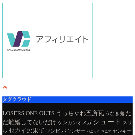
タグクラウド
LOSERS
ONE OUTS
うっちゃれ五所瓦
た
うなぎ鬼
シュート
だ離婚してないだけ
ケンガンオメガ
スリ
セカイの果て
ル
ゾンビ
バウンサー
ヤンキー
パニック
マニア