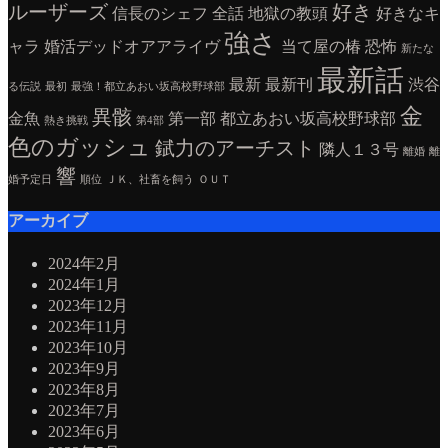
ルーザーズ
好き
信長のシェフ
全話
地獄の教頭
好きなキ
強さ
ャラ
婚活デッドオアアライヴ
当て屋の椿
恐怖
新たな
最新話
最新
最新刊
渋谷
る伝説
最初
最強！都立あおい坂高校野球部
金
異骸
金魚
第一部
都立あおい坂高校野球部
熱き挑戦
第4部
色のガッシュ
錻力のアーチスト
隣人１３号
離婚
離
響
婚予定日
順位
ＪＫ、社畜を飼う
ＯＵＴ
アーカイブ
2024年2月
2024年1月
2023年12月
2023年11月
2023年10月
2023年9月
2023年8月
2023年7月
2023年6月