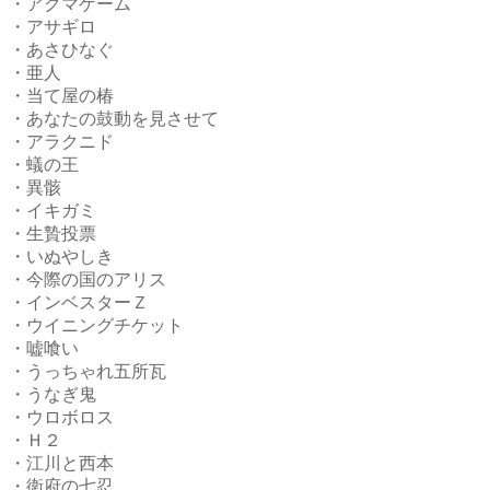
・アクマゲーム
・アサギロ
・あさひなぐ
・亜人
・当て屋の椿
・あなたの鼓動を見させて
・アラクニド
・蟻の王
・異骸
・イキガミ
・生贄投票
・いぬやしき
・今際の国のアリス
・インベスターＺ
・ウイニングチケット
・嘘喰い
・うっちゃれ五所瓦
・うなぎ鬼
・ウロボロス
・Ｈ２
・江川と西本
・衛府の七忍