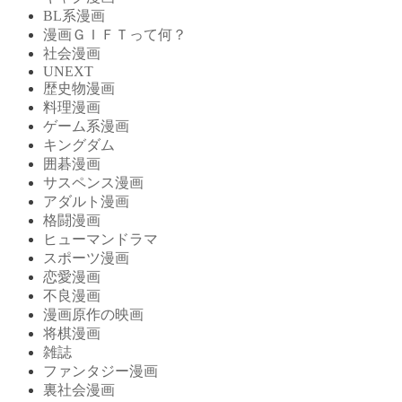
BL系漫画
漫画ＧＩＦＴって何？
社会漫画
UNEXT
歴史物漫画
料理漫画
ゲーム系漫画
キングダム
囲碁漫画
サスペンス漫画
アダルト漫画
格闘漫画
ヒューマンドラマ
スポーツ漫画
恋愛漫画
不良漫画
漫画原作の映画
将棋漫画
雑誌
ファンタジー漫画
裏社会漫画