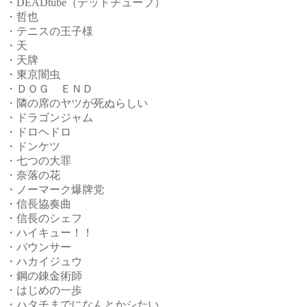
・DEADtube（デッドチューブ）
・哲也
・テニスの王子様
・天
・天牌
・東京闇虫
・ＤＯＧ ＥＮＤ
・隣の席のヤツが死ぬらしい
・ドラゴンジャム
・ドロヘドロ
・ドンケツ
・七つの大罪
・奈落の花
・ノーマーク爆牌党
・信長協奏曲
・信長のシェフ
・ハイキュー！！
・バウンサー
・ハカイジュウ
・鋼の錬金術師
・はじめの一歩
・ハタチまでになんとかシたい