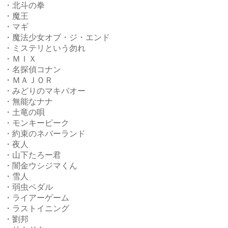
・北斗の拳
・魔王
・マギ
・魔法少女オブ・ジ・エンド
・ミステリという勿れ
・ＭＩＸ
・名探偵コナン
・ＭＡＪＯＲ
・みどりのマキバオー
・無能なナナ
・土竜の唄
・モンキーピーク
・約束のネバーランド
・夜人
・山下たろー君
・闇金ウシジマくん
・雪人
・弱虫ペダル
・ライアーゲーム
・ラストイニング
・劉邦