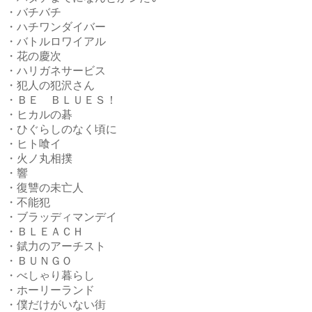
・バチバチ
・ハチワンダイバー
・バトルロワイアル
・花の慶次
・ハリガネサービス
・犯人の犯沢さん
・ＢＥ ＢＬＵＥＳ！
・ヒカルの碁
・ひぐらしのなく頃に
・ヒト喰イ
・火ノ丸相撲
・響
・復讐の未亡人
・不能犯
・ブラッディマンデイ
・ＢＬＥＡＣＨ
・錻力のアーチスト
・ＢＵＮＧＯ
・べしゃり暮らし
・ホーリーランド
・僕だけがいない街