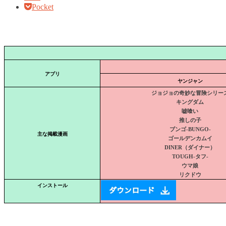
Pocket
アプリ
ヤンジャン
ジョジョの奇妙な冒険シリー
キングダム
嘘喰い
推しの子
ブンゴ-BUNGO-
主な掲載漫画
ゴールデンカムイ
DINER（ダイナー）
TOUGH-タフ-
ウマ娘
リクドウ
インストール