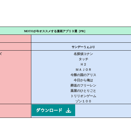
MOTOが今オススメする漫画アプリ３選［PR］
サンデーうぇぶり
ズ
名探偵コナン
タッチ
Ｈ２
ＭＡＪＯＲ
今際の国のアリス
今日から俺は
葬送のフリーレン
薬屋のひとりごと
トリリオンゲーム
ゾン１００