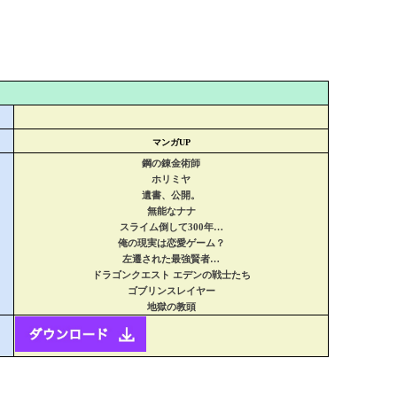
マンガUP
鋼の錬金術師
ホリミヤ
遺書、公開。
無能なナナ
スライム倒して300年…
俺の現実は恋愛ゲーム？
左遷された最強賢者…
ドラゴンクエスト エデンの戦士たち
ゴブリンスレイヤー
地獄の教頭