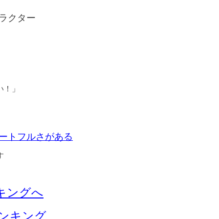
ラクター
い！」
ートフルさがある
す
キングへ
ランキング