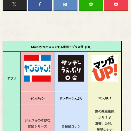
MOTOが今オススメする漫画アプリ３選［PR］
アプリ
ヤンジャン
サンデーうぇぶり
マンガUP
鋼の錬金術師
ホリミヤ
ジョジョの奇妙な
遺書、公開。
冒険シリーズ
名探偵コナン
無能なナナ