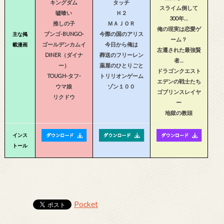
キングダム
タッチ
スライム倒して
嘘喰い
Ｈ２
300年…
推しの子
ＭＡＪＯＲ
俺の現実は恋愛ゲ
ブンゴ-BUNGO-
今際の国のアリス
主な掲
ーム？
ゴールデンカムイ
今日から俺は
載漫画
左遷された最強賢
DINER（ダイナ
葬送のフリーレン
者…
ー）
薬屋のひとりごと
ドラゴンクエスト
TOUGH-タフ-
トリリオンゲーム
エデンの戦士たち
ウマ娘
ゾン１００
ゴブリンスレイヤ
リクドウ
ー
地獄の教頭
インス
トール
Pocket