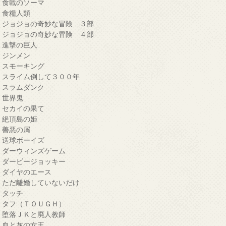
・食戟のソーマ
・食糧人類
・ジョジョの奇妙な冒険 ３部
・ジョジョの奇妙な冒険 ４部
・進撃の巨人
・ジンメン
・スモーキング
・スライム倒して３００年
・スラムダンク
・世界鬼
・セカイの果て
・絶頂島の姫
・善悪の屑
・送球ボーイズ
・ダーウィンズゲーム
・ダービージョッキー
・ダイヤのエース
・ただ離婚していないだけ
・タッチ
・タフ（ＴＯＵＧＨ）
・堕落ＪＫと廃人教師
・血と灰の女王