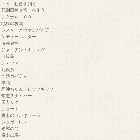
・ＪＫ、社畜を飼う
・死刑囚捜査官 芥川介
・シグナル１００
・地獄の教頭
・シスターとヴァンパイア
・シティーハンター
・渋谷金魚
・ジャイアントキリング
・自殺島
・シマウマ
・死役所
・灼熱カバディ
・軍鶏
・邪神ちゃんドロップキック
・蛇道スナイパー
・囚人リク
・シュート
・終末のワルキューレ
・シュガーレス
・修羅の門
・将太の寿司