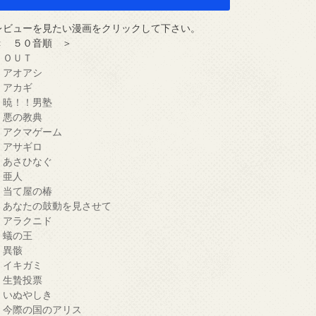
レビューを見たい漫画をクリックして下さい。
＜ ５０音順 ＞
・ＯＵＴ
・アオアシ
・アカギ
・暁！！男塾
・悪の教典
・アクマゲーム
・アサギロ
・あさひなぐ
・亜人
・当て屋の椿
・あなたの鼓動を見させて
・アラクニド
・蟻の王
・異骸
・イキガミ
・生贄投票
・いぬやしき
・今際の国のアリス