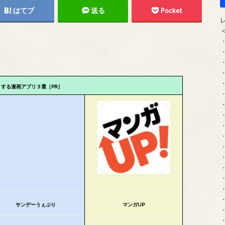
はてブ
送る
Pocket
メする漫画アプリ３選［PR］
サンデーうぇぶり
マンガUP