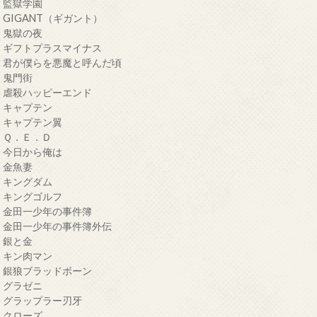
・監獄学園
・GIGANT（ギガント）
・鬼獄の夜
・ギフトプラスマイナス
・君が僕らを悪魔と呼んだ頃
・鬼門街
・虐殺ハッピーエンド
・キャプテン
・キャプテン翼
・Ｑ．Ｅ．Ｄ
・今日から俺は
・金魚妻
・キングダム
・キングゴルフ
・金田一少年の事件簿
・金田一少年の事件簿外伝
・銀と金
・キン肉マン
・銀狼ブラッドボーン
・グラゼニ
・グラップラー刃牙
・クローズ