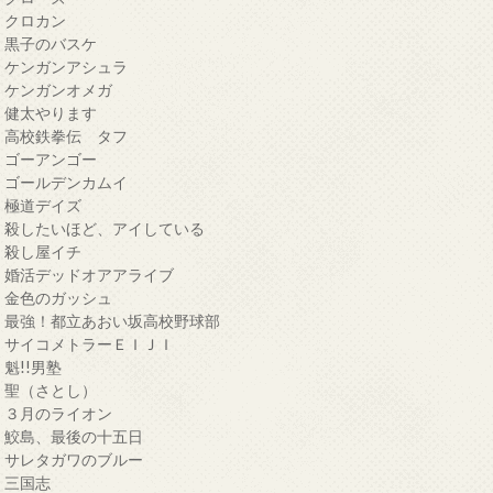
・クロカン
・黒子のバスケ
・ケンガンアシュラ
・ケンガンオメガ
・健太やります
・高校鉄拳伝 タフ
・ゴーアンゴー
・ゴールデンカムイ
・極道デイズ
・殺したいほど、アイしている
・殺し屋イチ
・婚活デッドオアアライブ
・金色のガッシュ
・最強！都立あおい坂高校野球部
・サイコメトラーＥＩＪＩ
・魁!!男塾
・聖（さとし）
・３月のライオン
・鮫島、最後の十五日
・サレタガワのブルー
・三国志