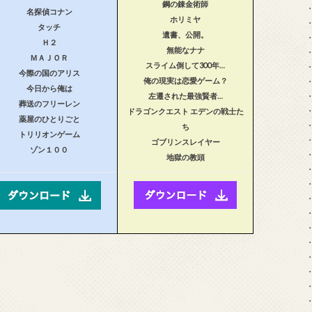
鋼の錬金術師
名探偵コナン
ホリミヤ
タッチ
遺書、公開。
Ｈ２
無能なナナ
ＭＡＪＯＲ
スライム倒して300年…
今際の国のアリス
俺の現実は恋愛ゲーム？
今日から俺は
左遷された最強賢者…
葬送のフリーレン
ドラゴンクエスト エデンの戦士た
薬屋のひとりごと
ち
トリリオンゲーム
ゴブリンスレイヤー
ゾン１００
地獄の教頭