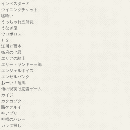
・インベスターＺ
・ウイニングチケット
・嘘喰い
・うっちゃれ五所瓦
・うなぎ鬼
・ウロボロス
・Ｈ２
・江川と西本
・衛府の七忍
・エリアの騎士
・エリートヤンキー三郎
・エンジェルボイス
・エンゼルバンク
・おーい！竜馬
・俺の現実は恋愛ゲーム
・カイジ
・カクカゾク
・賭ケグルイ
・神アプリ
・神様のバレー
・カラダ探し