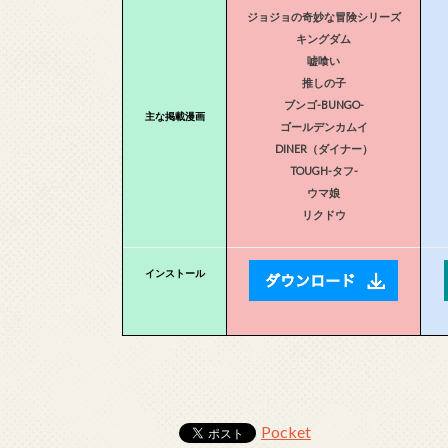
ジョジョの奇妙な冒険シリーズ
キングダム
嘘喰い
推しの子
ブンゴ-BUNGO-
主な掲載漫画
ゴールデンカムイ
DINER（ダイナー）
TOUGH-タフ-
ウマ娘
リクドウ
インストール
Pocket