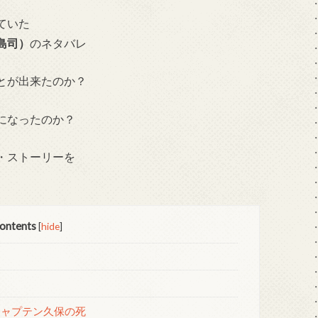
ていた
島司）
のネタバレ
とが出来たのか？
になったのか？
・ストーリーを
。
ontents
[
hide
]
キャプテン久保の死