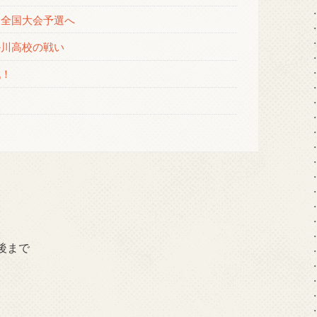
て全国大会予選へ
掛川高校の戦い
戦！
後まで