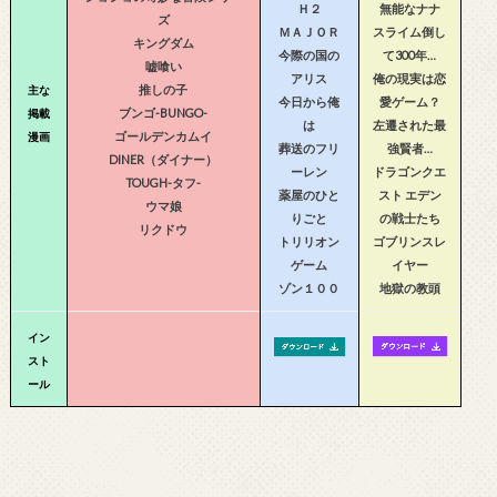
Ｈ２
無能なナナ
ズ
ＭＡＪＯＲ
スライム倒し
キングダム
今際の国の
て300年…
嘘喰い
アリス
俺の現実は恋
推しの子
主な
今日から俺
愛ゲーム？
ブンゴ-BUNGO-
掲載
は
左遷された最
ゴールデンカムイ
漫画
葬送のフリ
強賢者…
DINER（ダイナー）
ーレン
ドラゴンクエ
TOUGH-タフ-
薬屋のひと
スト エデン
ウマ娘
りごと
の戦士たち
リクドウ
トリリオン
ゴブリンスレ
ゲーム
イヤー
ゾン１００
地獄の教頭
イン
スト
ール