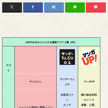
MOTOが今オススメする漫画アプリ３選［PR］
アプ
リ
サンデーうぇ
ヤンジャン
マンガUP
ぶり
名探偵コナ
鋼の錬金術師
ン
ホリミヤ
タッチ
遺書、公開。
ジョジョの奇妙な冒険シリー