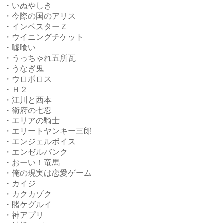
・いぬやしき
・今際の国のアリス
・インベスターＺ
・ウイニングチケット
・嘘喰い
・うっちゃれ五所瓦
・うなぎ鬼
・ウロボロス
・Ｈ２
・江川と西本
・衛府の七忍
・エリアの騎士
・エリートヤンキー三郎
・エンジェルボイス
・エンゼルバンク
・おーい！竜馬
・俺の現実は恋愛ゲーム
・カイジ
・カクカゾク
・賭ケグルイ
・神アプリ