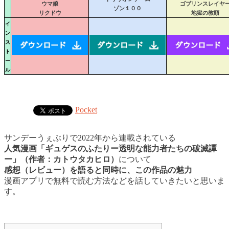
ウマ娘
ゴブリンスレイヤ
ゾン１００
リクドウ
地獄の教頭
イ
ン
ス
ト
ー
ル
Pocket
サンデーうぇぶりで2022年から連載されている
人気漫画「ギュゲスのふたりー透明な能力者たちの破滅譚
ー」（作者：カトウタカヒロ）
について
感想（レビュー）を語ると同時に、この作品の魅力
漫画アプリで無料で読む方法などを話していきたいと思いま
す。