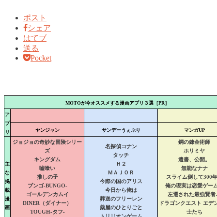
ポスト
シェア
はてブ
送る
Pocket
MOTOが今オススメする漫画アプリ３選［PR］
ア
プ
ヤンジャン
サンデーうぇぶり
マンガUP
リ
ジョジョの奇妙な冒険シリー
鋼の錬金術師
名探偵コナン
ズ
ホリミヤ
タッチ
キングダム
遺書、公開。
主
Ｈ２
嘘喰い
無能なナナ
な
ＭＡＪＯＲ
推しの子
スライム倒して300
掲
今際の国のアリス
ブンゴ-BUNGO-
俺の現実は恋愛ゲー
載
今日から俺は
ゴールデンカムイ
左遷された最強賢者
漫
葬送のフリーレン
DINER（ダイナー）
ドラゴンクエスト エデ
画
薬屋のひとりごと
TOUGH-タフ-
士たち
トリリオンゲーム