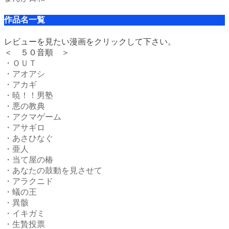
作品名一覧
レビューを見たい漫画をクリックして下さい。
＜ ５０音順 ＞
・ＯＵＴ
・アオアシ
・アカギ
・暁！！男塾
・悪の教典
・アクマゲーム
・アサギロ
・あさひなぐ
・亜人
・当て屋の椿
・あなたの鼓動を見させて
・アラクニド
・蟻の王
・異骸
・イキガミ
・生贄投票