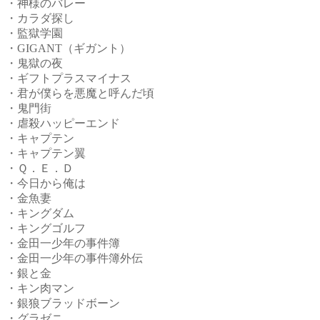
・神様のバレー
・カラダ探し
・監獄学園
・GIGANT（ギガント）
・鬼獄の夜
・ギフトプラスマイナス
・君が僕らを悪魔と呼んだ頃
・鬼門街
・虐殺ハッピーエンド
・キャプテン
・キャプテン翼
・Ｑ．Ｅ．Ｄ
・今日から俺は
・金魚妻
・キングダム
・キングゴルフ
・金田一少年の事件簿
・金田一少年の事件簿外伝
・銀と金
・キン肉マン
・銀狼ブラッドボーン
・グラゼニ