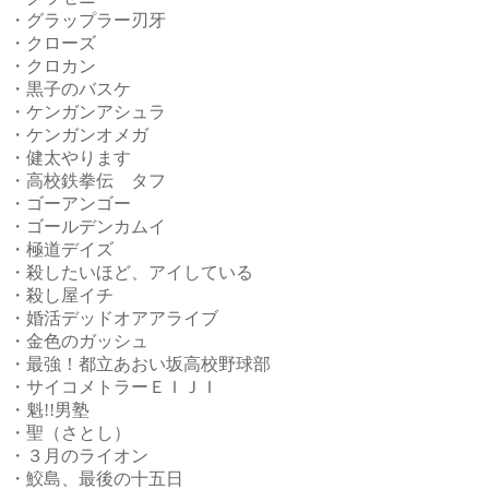
・グラップラー刃牙
・クローズ
・クロカン
・黒子のバスケ
・ケンガンアシュラ
・ケンガンオメガ
・健太やります
・高校鉄拳伝 タフ
・ゴーアンゴー
・ゴールデンカムイ
・極道デイズ
・殺したいほど、アイしている
・殺し屋イチ
・婚活デッドオアアライブ
・金色のガッシュ
・最強！都立あおい坂高校野球部
・サイコメトラーＥＩＪＩ
・魁!!男塾
・聖（さとし）
・３月のライオン
・鮫島、最後の十五日