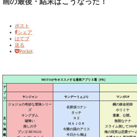
画の最後・結末はこうなった！
ポスト
シェア
はてブ
送る
Pocket
MOTOが今オススメする漫画アプリ３選［PR］
ア
プ
ヤンジャン
サンデーうぇぶり
マンガUP
リ
ジョジョの奇妙な冒険シリー
鋼の錬金術師
名探偵コナン
ズ
ホリミヤ
タッチ
キングダム
遺書、公開。
主
Ｈ２
嘘喰い
無能なナナ
な
ＭＡＪＯＲ
推しの子
スライム倒して300
掲
今際の国のアリス
ブンゴ-BUNGO-
俺の現実は恋愛ゲー
載
今日から俺は