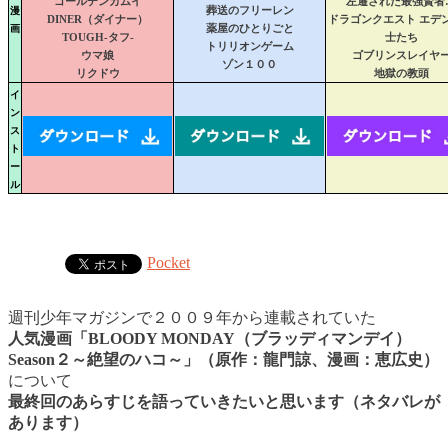
ゴールデンカムイ
左遷された最強賢者
漫
葬送のフリーレン
DINER（ダイナー）
ドラゴンクエスト エデ
画
薬屋のひとりごと
TOUGH-タフ-
士たち
トリリオンゲーム
ウマ娘
ゴブリンスレイヤ
ゾン１００
リクドウ
地獄の教頭
イ
ン
ス
ト
ー
ル
Pocket
週刊少年マガジンで２００９年から連載されていた
人気漫画「BLOODY MONDAY（ブラッディマンデイ）
Season２～絶望のハコ～」（原作：龍門諒、漫画：恵広史）
について
最終回のあらすじを語っていきたいと思います（ネタバレが
あります）