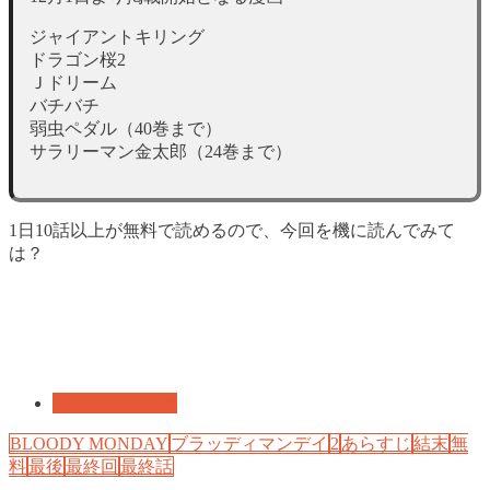
ジャイアントキリング
ドラゴン桜2
Ｊドリーム
バチバチ
弱虫ペダル（40巻まで）
サラリーマン金太郎（24巻まで）
1日10話以上が無料で読めるので、今回を機に読んでみて
は？
サスペンス漫画
BLOODY MONDAY
ブラッディマンデイ
2
あらすじ
結末
無
料
最後
最終回
最終話