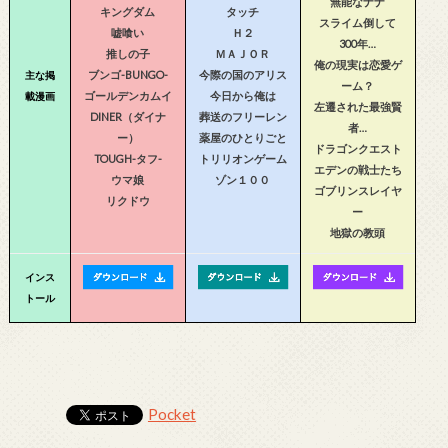
無能なナナ
キングダム
タッチ
スライム倒して
嘘喰い
Ｈ２
300年…
推しの子
ＭＡＪＯＲ
俺の現実は恋愛ゲ
ブンゴ-BUNGO-
今際の国のアリス
主な掲
ーム？
ゴールデンカムイ
今日から俺は
載漫画
左遷された最強賢
DINER（ダイナ
葬送のフリーレン
者…
ー）
薬屋のひとりごと
ドラゴンクエスト
TOUGH-タフ-
トリリオンゲーム
エデンの戦士たち
ウマ娘
ゾン１００
ゴブリンスレイヤ
リクドウ
ー
地獄の教頭
インス
トール
Pocket