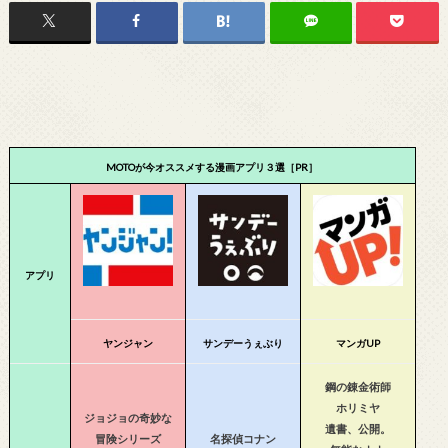
MOTOが今オススメする漫画アプリ３選［PR］
アプリ
ヤンジャン
サンデーうぇぶり
マンガUP
鋼の錬金術師
ホリミヤ
ジョジョの奇妙な
遺書、公開。
冒険シリーズ
名探偵コナン