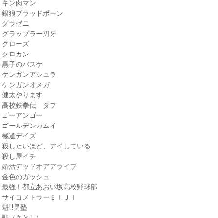
・キン肉マン
・銀狼ブラッドボーン
・グラゼニ
・グラップラー刃牙
・クローズ
・クロカン
・黒子のバスケ
・ケンガンアシュラ
・ケンガンオメガ
・健太やります
・高校鉄拳伝 タフ
・ゴーアンゴー
・ゴールデンカムイ
・極道デイズ
・殺したいほど、アイしている
・殺し屋イチ
・婚活デッドオアアライブ
・金色のガッシュ
・最強！都立あおい坂高校野球部
・サイコメトラーＥＩＪＩ
・魁!!男塾
・聖（さとし）