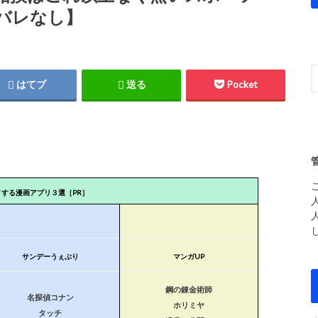
バレなし】
はてブ
送る
Pocket
メする漫画アプリ３選［PR］
サンデーうぇぶり
マンガUP
鋼の錬金術師
名探偵コナン
ホリミヤ
タッチ