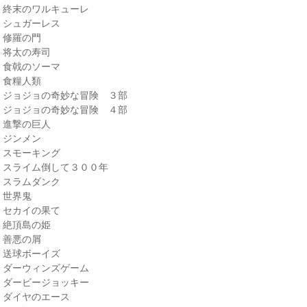
・終末のワルキューレ
・シュガーレス
・修羅の門
・将太の寿司
・食戟のソーマ
・食糧人類
・ジョジョの奇妙な冒険 ３部
・ジョジョの奇妙な冒険 ４部
・進撃の巨人
・ジンメン
・スモーキング
・スライム倒して３００年
・スラムダンク
・世界鬼
・セカイの果て
・絶頂島の姫
・善悪の屑
・送球ボーイズ
・ダーウィンズゲーム
・ダービージョッキー
・ダイヤのエース