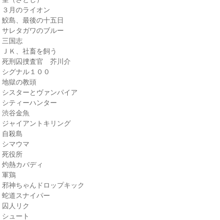
・３月のライオン
・鮫島、最後の十五日
・サレタガワのブルー
・三国志
・ＪＫ、社畜を飼う
・死刑囚捜査官 芥川介
・シグナル１００
・地獄の教頭
・シスターとヴァンパイア
・シティーハンター
・渋谷金魚
・ジャイアントキリング
・自殺島
・シマウマ
・死役所
・灼熱カバディ
・軍鶏
・邪神ちゃんドロップキック
・蛇道スナイパー
・囚人リク
・シュート