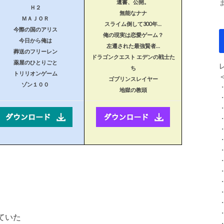
遺書、公開。
Ｈ２
無能なナナ
ＭＡＪＯＲ
スライム倒して300年…
今際の国のアリス
俺の現実は恋愛ゲーム？
今日から俺は
左遷された最強賢者…
葬送のフリーレン
ドラゴンクエスト エデンの戦士た
薬屋のひとりごと
ち
トリリオンゲーム
ゴブリンスレイヤー
ゾン１００
地獄の教頭
ていた