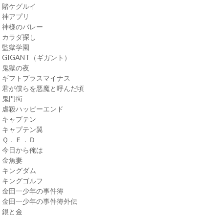
・賭ケグルイ
・神アプリ
・神様のバレー
・カラダ探し
・監獄学園
・GIGANT（ギガント）
・鬼獄の夜
・ギフトプラスマイナス
・君が僕らを悪魔と呼んだ頃
・鬼門街
・虐殺ハッピーエンド
・キャプテン
・キャプテン翼
・Ｑ．Ｅ．Ｄ
・今日から俺は
・金魚妻
・キングダム
・キングゴルフ
・金田一少年の事件簿
・金田一少年の事件簿外伝
・銀と金