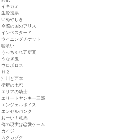
・イキガミ
・生贄投票
・いぬやしき
・今際の国のアリス
・インベスターＺ
・ウイニングチケット
・嘘喰い
・うっちゃれ五所瓦
・うなぎ鬼
・ウロボロス
・Ｈ２
・江川と西本
・衛府の七忍
・エリアの騎士
・エリートヤンキー三郎
・エンジェルボイス
・エンゼルバンク
・おーい！竜馬
・俺の現実は恋愛ゲーム
・カイジ
・カクカゾク