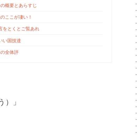
」の概要とあらすじ
」のここが凄い！
言をとくとご覧あれ
いい国技達
」の全体評
う）」