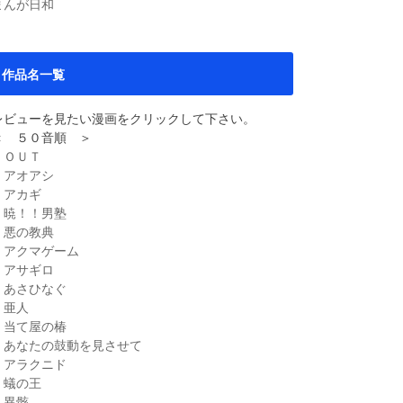
まんが日和
作品名一覧
レビューを見たい漫画をクリックして下さい。
＜ ５０音順 ＞
・ＯＵＴ
・アオアシ
・アカギ
・暁！！男塾
・悪の教典
・アクマゲーム
・アサギロ
・あさひなぐ
・亜人
・当て屋の椿
・あなたの鼓動を見させて
・アラクニド
・蟻の王
・異骸