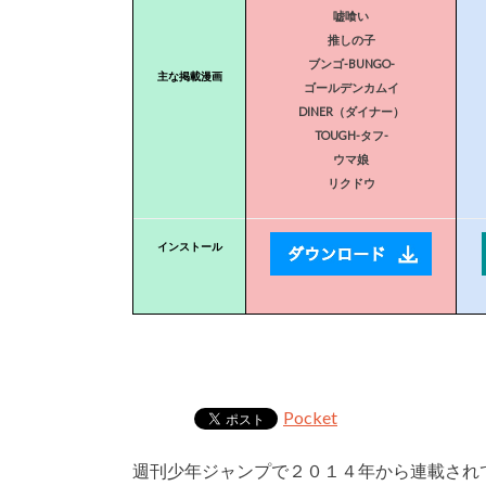
嘘喰い
推しの子
ブンゴ-BUNGO-
主な掲載漫画
ゴールデンカムイ
DINER（ダイナー）
TOUGH-タフ-
ウマ娘
リクドウ
インストール
Pocket
週刊少年ジャンプで２０１４年から連載され