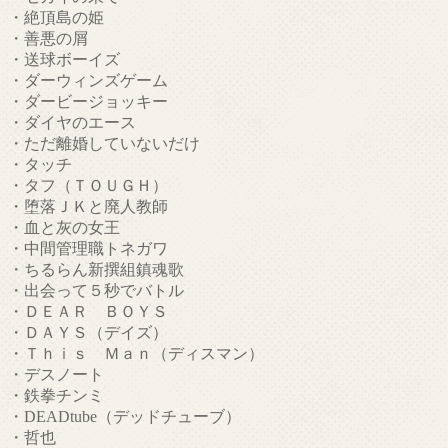
・絶頂島の姫
・善悪の屑
・送球ボーイズ
・ダーウィンズゲーム
・ダービージョッキー
・ダイヤのエース
・ただ離婚していないだけ
・タッチ
・タフ（ＴＯＵＧＨ）
・堕落ＪＫと廃人教師
・血と灰の女王
・中間管理職トネガワ
・ちるらん新撰組鎮魂歌
・出会って５秒でバトル
・ＤＥＡＲ ＢＯＹＳ
・ＤＡＹＳ（デイズ）
・Ｔｈｉｓ Ｍａｎ（ディスマン）
・デスノート
・鉄拳チンミ
・DEADtube（デッドチューブ）
・哲也