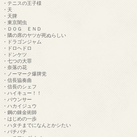
・テニスの王子様
・天
・天牌
・東京闇虫
・ＤＯＧ ＥＮＤ
・隣の席のヤツが死ぬらしい
・ドラゴンジャム
・ドロヘドロ
・ドンケツ
・七つの大罪
・奈落の花
・ノーマーク爆牌党
・信長協奏曲
・信長のシェフ
・ハイキュー！！
・バウンサー
・ハカイジュウ
・鋼の錬金術師
・はじめの一歩
・ハタチまでになんとかシたい
・バチバチ