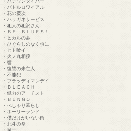
・ハチワンダイバー
・バトルロワイアル
・花の慶次
・ハリガネサービス
・犯人の犯沢さん
・ＢＥ ＢＬＵＥＳ！
・ヒカルの碁
・ひぐらしのなく頃に
・ヒト喰イ
・火ノ丸相撲
・響
・復讐の未亡人
・不能犯
・ブラッディマンデイ
・ＢＬＥＡＣＨ
・錻力のアーチスト
・ＢＵＮＧＯ
・べしゃり暮らし
・ホーリーランド
・僕だけがいない街
・北斗の拳
・魔王