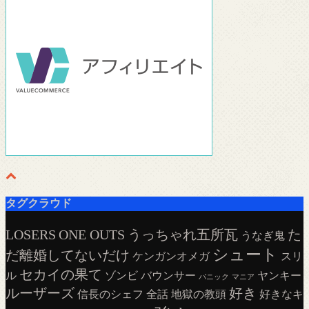
タグクラウド
LOSERS
ONE OUTS
うっちゃれ五所瓦
た
うなぎ鬼
シュート
だ離婚してないだけ
ケンガンオメガ
スリ
セカイの果て
ル
ゾンビ
バウンサー
ヤンキー
パニック
マニア
ルーザーズ
好き
信長のシェフ
全話
地獄の教頭
好きなキ