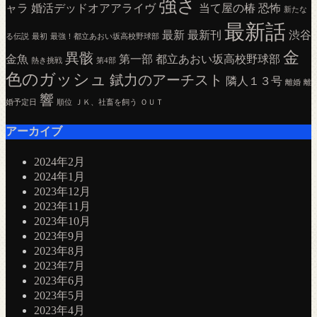
強さ
ャラ
婚活デッドオアアライヴ
当て屋の椿
恐怖
新たな
最新話
最新
最新刊
渋谷
る伝説
最初
最強！都立あおい坂高校野球部
金
異骸
金魚
第一部
都立あおい坂高校野球部
熱き挑戦
第4部
色のガッシュ
錻力のアーチスト
隣人１３号
離婚
離
響
婚予定日
順位
ＪＫ、社畜を飼う
ＯＵＴ
アーカイブ
2024年2月
2024年1月
2023年12月
2023年11月
2023年10月
2023年9月
2023年8月
2023年7月
2023年6月
2023年5月
2023年4月