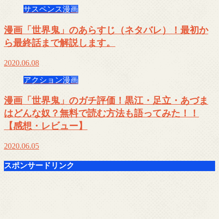
サスペンス漫画
漫画「世界鬼」のあらすじ（ネタバレ）！最初か
ら最終話まで解説します。
2020.06.08
アクション漫画
漫画「世界鬼」のガチ評価！黒江・足立・あづま
はどんな奴？無料で読む方法も語ってみた！！
【感想・レビュー】
2020.06.05
スポンサードリンク