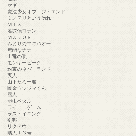
・マギ
・魔法少女オブ・ジ・エンド
・ミステリという勿れ
・ＭＩＸ
・名探偵コナン
・ＭＡＪＯＲ
・みどりのマキバオー
・無能なナナ
・土竜の唄
・モンキーピーク
・約束のネバーランド
・夜人
・山下たろー君
・闇金ウシジマくん
・雪人
・弱虫ペダル
・ライアーゲーム
・ラストイニング
・劉邦
・リクドウ
・隣人１３号