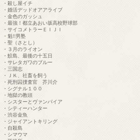
・殺し屋イチ
・婚活デッドオアアライブ
・金色のガッシュ
・最強！都立あおい坂高校野球部
・サイコメトラーＥＩＪＩ
・魁!!男塾
・聖（さとし）
・３月のライオン
・鮫島、最後の十五日
・サレタガワのブルー
・三国志
・ＪＫ、社畜を飼う
・死刑囚捜査官 芥川介
・シグナル１００
・地獄の教頭
・シスターとヴァンパイア
・シティーハンター
・渋谷金魚
・ジャイアントキリング
・自殺島
・シマウマ