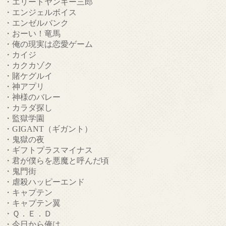
・エリートヤンキー三郎
・エンジェルボイス
・エンゼルバンク
・おーい！竜馬
・俺の現実は恋愛ゲーム
・カイジ
・カクカゾク
・賭ケグルイ
・神アプリ
・神様のバレー
・カラダ探し
・監獄学園
・GIGANT（ギガント）
・鬼獄の夜
・ギフトプラスマイナス
・君が僕らを悪魔と呼んだ頃
・鬼門街
・虐殺ハッピーエンド
・キャプテン
・キャプテン翼
・Ｑ．Ｅ．Ｄ
・今日から俺は