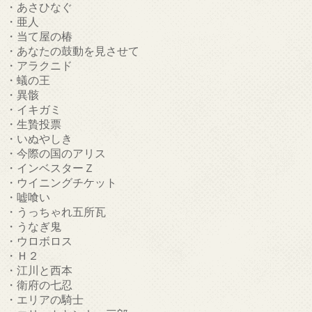
・あさひなぐ
・亜人
・当て屋の椿
・あなたの鼓動を見させて
・アラクニド
・蟻の王
・異骸
・イキガミ
・生贄投票
・いぬやしき
・今際の国のアリス
・インベスターＺ
・ウイニングチケット
・嘘喰い
・うっちゃれ五所瓦
・うなぎ鬼
・ウロボロス
・Ｈ２
・江川と西本
・衛府の七忍
・エリアの騎士