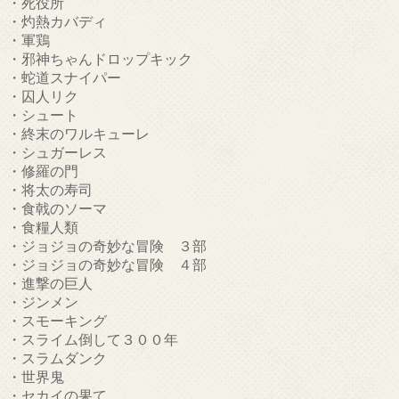
・死役所
・灼熱カバディ
・軍鶏
・邪神ちゃんドロップキック
・蛇道スナイパー
・囚人リク
・シュート
・終末のワルキューレ
・シュガーレス
・修羅の門
・将太の寿司
・食戟のソーマ
・食糧人類
・ジョジョの奇妙な冒険 ３部
・ジョジョの奇妙な冒険 ４部
・進撃の巨人
・ジンメン
・スモーキング
・スライム倒して３００年
・スラムダンク
・世界鬼
・セカイの果て