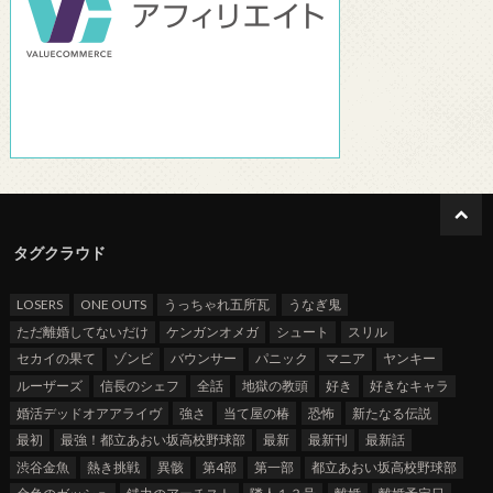
タグクラウド
LOSERS
ONE OUTS
うっちゃれ五所瓦
うなぎ鬼
ただ離婚してないだけ
ケンガンオメガ
シュート
スリル
セカイの果て
ゾンビ
バウンサー
パニック
マニア
ヤンキー
ルーザーズ
信長のシェフ
全話
地獄の教頭
好き
好きなキャラ
婚活デッドオアアライヴ
強さ
当て屋の椿
恐怖
新たなる伝説
最初
最強！都立あおい坂高校野球部
最新
最新刊
最新話
渋谷金魚
熱き挑戦
異骸
第4部
第一部
都立あおい坂高校野球部