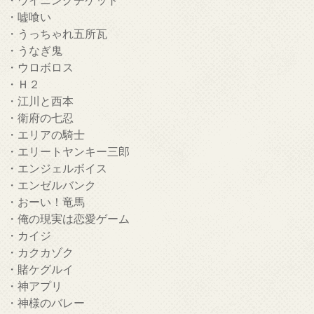
・嘘喰い
・うっちゃれ五所瓦
・うなぎ鬼
・ウロボロス
・Ｈ２
・江川と西本
・衛府の七忍
・エリアの騎士
・エリートヤンキー三郎
・エンジェルボイス
・エンゼルバンク
・おーい！竜馬
・俺の現実は恋愛ゲーム
・カイジ
・カクカゾク
・賭ケグルイ
・神アプリ
・神様のバレー