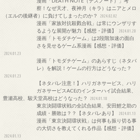
漫画「DEATH NOTE（デスノート）」考
察！なぜ天才、夜神月（キラ）はニアとメロ
（エルの後継者）に負けてしまったのか？
2024.02.02
漫画「家族対抗殺戮合戦」は常にウンザリす
るような展開が魅力【感想・評価】
2024.01.28
漫画「トモダチゲーム」は2段階加速の面白
さを見せるゲーム系漫画【感想・評価】
2024.01.23
漫画「トモダチゲーム」のあらすじ（ネタバ
レ）を解説！ゲームの行方はどうなった？
2024.01.23
【ネタバレ注意！】ハリガネサービス、ハリ
ガネサービスACEのインターハイ試合結果、
豊瀬高校、駿天堂高校はどうなった？
2024.01.18
東京決闘環状戦の全試合結果、安田鯉之助の
成績・勝敗は？？【ネタバレあり】
2024.01.13
漫画「東京決闘環状戦」は何事も振り切る事
の大切さを教えてくれる作品【感想・評価】
2024.01.13