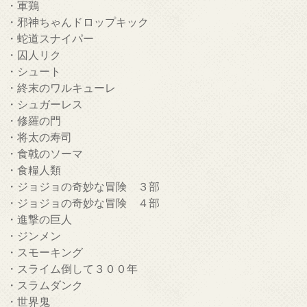
・軍鶏
・邪神ちゃんドロップキック
・蛇道スナイパー
・囚人リク
・シュート
・終末のワルキューレ
・シュガーレス
・修羅の門
・将太の寿司
・食戟のソーマ
・食糧人類
・ジョジョの奇妙な冒険 ３部
・ジョジョの奇妙な冒険 ４部
・進撃の巨人
・ジンメン
・スモーキング
・スライム倒して３００年
・スラムダンク
・世界鬼