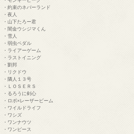
・約束のネバーランド
・夜人
・山下たろー君
・闇金ウシジマくん
・雪人
・弱虫ペダル
・ライアーゲーム
・ラストイニング
・劉邦
・リクドウ
・隣人１３号
・ＬＯＳＥＲＳ
・るろうに剣心
・ロボ×レーザービーム
・ワイルドライフ
・ワシズ
・ワンナウツ
・ワンピース