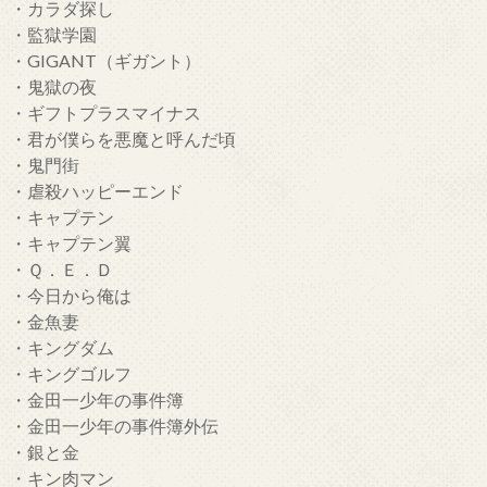
・カラダ探し
・監獄学園
・GIGANT（ギガント）
・鬼獄の夜
・ギフトプラスマイナス
・君が僕らを悪魔と呼んだ頃
・鬼門街
・虐殺ハッピーエンド
・キャプテン
・キャプテン翼
・Ｑ．Ｅ．Ｄ
・今日から俺は
・金魚妻
・キングダム
・キングゴルフ
・金田一少年の事件簿
・金田一少年の事件簿外伝
・銀と金
・キン肉マン