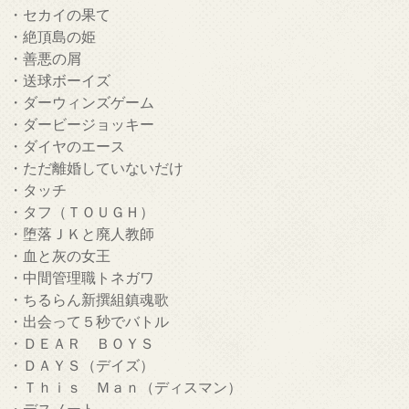
・セカイの果て
・絶頂島の姫
・善悪の屑
・送球ボーイズ
・ダーウィンズゲーム
・ダービージョッキー
・ダイヤのエース
・ただ離婚していないだけ
・タッチ
・タフ（ＴＯＵＧＨ）
・堕落ＪＫと廃人教師
・血と灰の女王
・中間管理職トネガワ
・ちるらん新撰組鎮魂歌
・出会って５秒でバトル
・ＤＥＡＲ ＢＯＹＳ
・ＤＡＹＳ（デイズ）
・Ｔｈｉｓ Ｍａｎ（ディスマン）
・デスノート