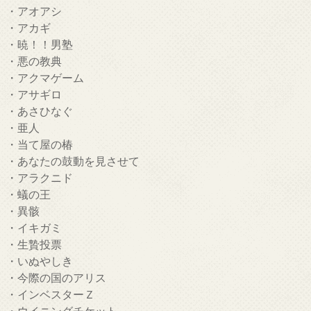
・アオアシ
・アカギ
・暁！！男塾
・悪の教典
・アクマゲーム
・アサギロ
・あさひなぐ
・亜人
・当て屋の椿
・あなたの鼓動を見させて
・アラクニド
・蟻の王
・異骸
・イキガミ
・生贄投票
・いぬやしき
・今際の国のアリス
・インベスターＺ
・ウイニングチケット