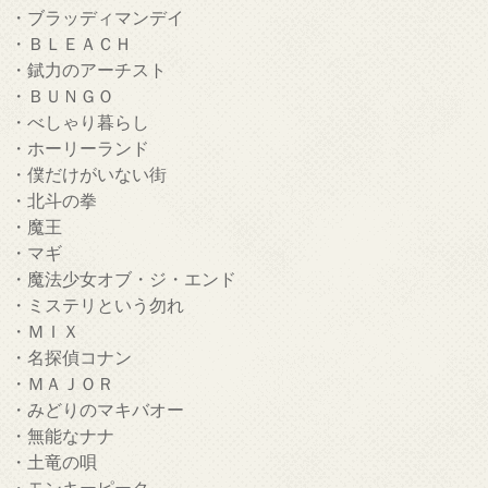
・ブラッディマンデイ
・ＢＬＥＡＣＨ
・錻力のアーチスト
・ＢＵＮＧＯ
・べしゃり暮らし
・ホーリーランド
・僕だけがいない街
・北斗の拳
・魔王
・マギ
・魔法少女オブ・ジ・エンド
・ミステリという勿れ
・ＭＩＸ
・名探偵コナン
・ＭＡＪＯＲ
・みどりのマキバオー
・無能なナナ
・土竜の唄
・モンキーピーク