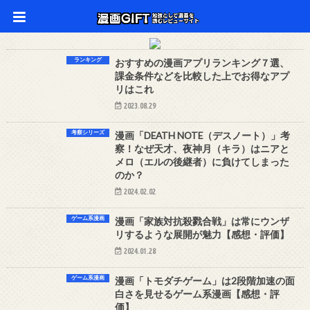
ランキング
おすすめの漫画アプリランキング７選、
課金条件などを比較した上でお得なアプ
リはこれ
2023.08.29
考察シリーズ
漫画「DEATH NOTE（デスノート）」考
察！なぜ天才、夜神月（キラ）はニアと
メロ（エルの後継者）に負けてしまった
のか？
2024.02.02
ゲーム系漫画
漫画「家族対抗殺戮合戦」は常にウンザ
リするような展開が魅力【感想・評価】
2024.01.28
ゲーム系漫画
漫画「トモダチゲーム」は2段階加速の面
白さを見せるゲーム系漫画【感想・評
価】