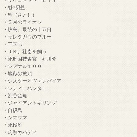
・魁!!男塾
・聖（さとし）
・３月のライオン
・鮫島、最後の十五日
・サレタガワのブルー
・三国志
・ＪＫ、社畜を飼う
・死刑囚捜査官 芥川介
・シグナル１００
・地獄の教頭
・シスターとヴァンパイア
・シティーハンター
・渋谷金魚
・ジャイアントキリング
・自殺島
・シマウマ
・死役所
・灼熱カバディ