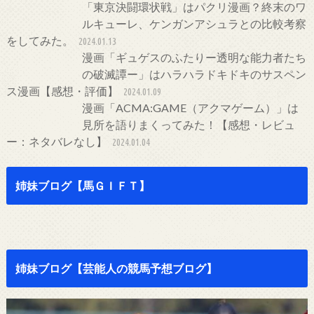
「東京決闘環状戦」はパクリ漫画？終末のワ
ルキューレ、ケンガンアシュラとの比較考察
をしてみた。
2024.01.13
漫画「ギュゲスのふたりー透明な能力者たち
の破滅譚ー」はハラハラドキドキのサスペン
ス漫画【感想・評価】
2024.01.09
漫画「ACMA:GAME（アクマゲーム）」は
見所を語りまくってみた！【感想・レビュ
ー：ネタバレなし】
2024.01.04
姉妹ブログ【馬ＧＩＦＴ】
姉妹ブログ【芸能人の競馬予想ブログ】