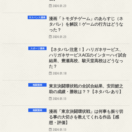
2024.01.23
サスペンス漫画
漫画「トモダチゲーム」のあらすじ（ネ
タバレ）を解説！ゲームの行方はどうな
った？
2024.01.23
スポーツ漫画
【ネタバレ注意！】ハリガネサービス、
ハリガネサービスACEのインターハイ試合
結果、豊瀬高校、駿天堂高校はどうなっ
た？
2024.01.18
格闘漫画
東京決闘環状戦の全試合結果、安田鯉之
助の成績・勝敗は？？【ネタバレあり】
2024.01.13
格闘漫画
漫画「東京決闘環状戦」は何事も振り切
る事の大切さを教えてくれる作品【感
想・評価】
2024.01.13