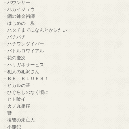
・バウンサー
・ハカイジュウ
・鋼の錬金術師
・はじめの一歩
・ハタチまでになんとかシたい
・バチバチ
・ハチワンダイバー
・バトルロワイアル
・花の慶次
・ハリガネサービス
・犯人の犯沢さん
・ＢＥ ＢＬＵＥＳ！
・ヒカルの碁
・ひぐらしのなく頃に
・ヒト喰イ
・火ノ丸相撲
・響
・復讐の未亡人
・不能犯