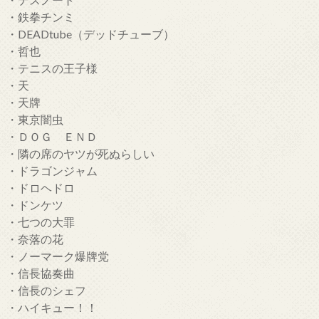
・鉄拳チンミ
・DEADtube（デッドチューブ）
・哲也
・テニスの王子様
・天
・天牌
・東京闇虫
・ＤＯＧ ＥＮＤ
・隣の席のヤツが死ぬらしい
・ドラゴンジャム
・ドロヘドロ
・ドンケツ
・七つの大罪
・奈落の花
・ノーマーク爆牌党
・信長協奏曲
・信長のシェフ
・ハイキュー！！