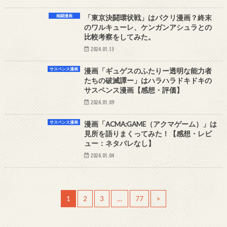
格闘漫画
「東京決闘環状戦」はパクリ漫画？終末
のワルキューレ、ケンガンアシュラとの
比較考察をしてみた。
2024.01.13
サスペンス漫画
漫画「ギュゲスのふたりー透明な能力者
たちの破滅譚ー」はハラハラドキドキの
サスペンス漫画【感想・評価】
2024.01.09
サスペンス漫画
漫画「ACMA:GAME（アクマゲーム）」は
見所を語りまくってみた！【感想・レビ
ュー：ネタバレなし】
2024.01.04
1
2
3
…
77
>