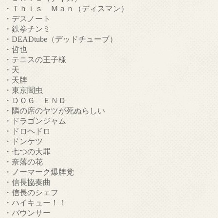
・Ｔｈｉｓ Ｍａｎ（ディスマン）
・デスノート
・鉄拳チンミ
・DEADtube（デッドチューブ）
・哲也
・テニスの王子様
・天
・天牌
・東京闇虫
・ＤＯＧ ＥＮＤ
・隣の席のヤツが死ぬらしい
・ドラゴンジャム
・ドロヘドロ
・ドンケツ
・七つの大罪
・奈落の花
・ノーマーク爆牌党
・信長協奏曲
・信長のシェフ
・ハイキュー！！
・バウンサー