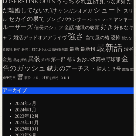
LOSERS
ONE OUTS
うっちゃれ五所瓦
た
うなぎ鬼
シュート
だ離婚してないだけ
ケンガンオメガ
スリ
セカイの果て
ル
ゾンビ
バウンサー
ヤンキー
パニック
マニア
ルーザーズ
好き
信長のシェフ
全話
地獄の教頭
好きなキ
強さ
ャラ
婚活デッドオアアライヴ
当て屋の椿
恐怖
新たな
最新話
最新
最新刊
渋谷
る伝説
最初
最強！都立あおい坂高校野球部
金
異骸
金魚
第一部
都立あおい坂高校野球部
熱き挑戦
第4部
色のガッシュ
錻力のアーチスト
隣人１３号
離婚
離
響
婚予定日
順位
ＪＫ、社畜を飼う
ＯＵＴ
アーカイブ
2024年2月
2024年1月
2023年12月
2023年11月
2023年10月
2023年9月