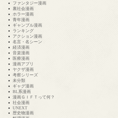
ファンタジー漫画
裏社会漫画
ホラー漫画
青年漫画
ギャンブル漫画
ランキング
アクション漫画
名言・名シーン
経済漫画
音楽漫画
医療漫画
漫画アプリ
ヤクザ漫画
考察シリーズ
未分類
ギャグ漫画
BL系漫画
漫画ＧＩＦＴって何？
社会漫画
UNEXT
歴史物漫画