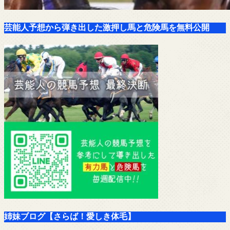
芸能人予想から弾き出した激押し馬と危険馬を無料公開
姉妹ブログ【さらば！愛しき体毛】