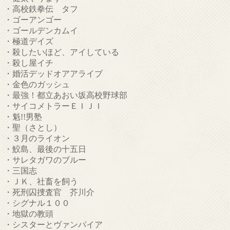
・高校鉄拳伝 タフ
・ゴーアンゴー
・ゴールデンカムイ
・極道デイズ
・殺したいほど、アイしている
・殺し屋イチ
・婚活デッドオアアライブ
・金色のガッシュ
・最強！都立あおい坂高校野球部
・サイコメトラーＥＩＪＩ
・魁!!男塾
・聖（さとし）
・３月のライオン
・鮫島、最後の十五日
・サレタガワのブルー
・三国志
・ＪＫ、社畜を飼う
・死刑囚捜査官 芥川介
・シグナル１００
・地獄の教頭
・シスターとヴァンパイア