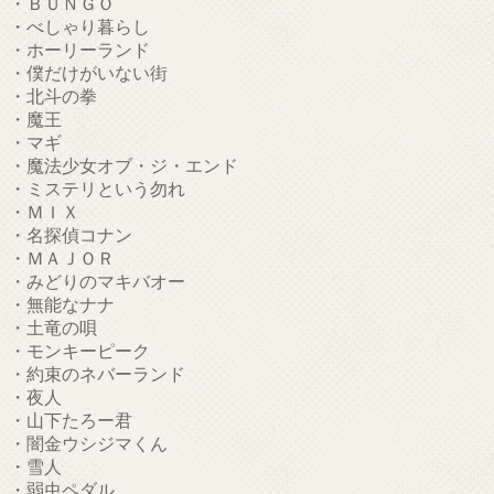
・ＢＵＮＧＯ
・べしゃり暮らし
・ホーリーランド
・僕だけがいない街
・北斗の拳
・魔王
・マギ
・魔法少女オブ・ジ・エンド
・ミステリという勿れ
・ＭＩＸ
・名探偵コナン
・ＭＡＪＯＲ
・みどりのマキバオー
・無能なナナ
・土竜の唄
・モンキーピーク
・約束のネバーランド
・夜人
・山下たろー君
・闇金ウシジマくん
・雪人
・弱虫ペダル