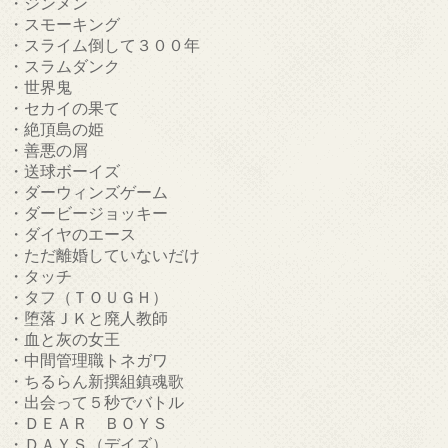
・ジンメン
・スモーキング
・スライム倒して３００年
・スラムダンク
・世界鬼
・セカイの果て
・絶頂島の姫
・善悪の屑
・送球ボーイズ
・ダーウィンズゲーム
・ダービージョッキー
・ダイヤのエース
・ただ離婚していないだけ
・タッチ
・タフ（ＴＯＵＧＨ）
・堕落ＪＫと廃人教師
・血と灰の女王
・中間管理職トネガワ
・ちるらん新撰組鎮魂歌
・出会って５秒でバトル
・ＤＥＡＲ ＢＯＹＳ
・ＤＡＹＳ（デイズ）