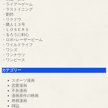
・ライアーゲーム
・ラストイニング
・劉邦
・リクドウ
・隣人１３号
・ＬＯＳＥＲＳ
・るろうに剣心
・ロボ×レーザービーム
・ワイルドライフ
・ワシズ
・ワンナウツ
・ワンピース
カテゴリー
スポーツ漫画
恋愛漫画
不良漫画
漫画原作の映画
将棋漫画
雑誌