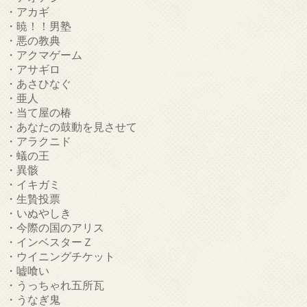
・アカギ
・暁！！男塾
・悪の教典
・アクマゲーム
・アサギロ
・あさひなぐ
・亜人
・当て屋の椿
・あなたの鼓動を見させて
・アラクニド
・蟻の王
・異骸
・イキガミ
・生贄投票
・いぬやしき
・今際の国のアリス
・インベスターＺ
・ウイニングチケット
・嘘喰い
・うっちゃれ五所瓦
・うなぎ鬼