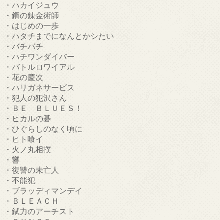
・ハカイジュウ
・鋼の錬金術師
・はじめの一歩
・ハタチまでになんとかシたい
・バチバチ
・ハチワンダイバー
・バトルロワイアル
・花の慶次
・ハリガネサービス
・犯人の犯沢さん
・ＢＥ ＢＬＵＥＳ！
・ヒカルの碁
・ひぐらしのなく頃に
・ヒト喰イ
・火ノ丸相撲
・響
・復讐の未亡人
・不能犯
・ブラッディマンデイ
・ＢＬＥＡＣＨ
・錻力のアーチスト