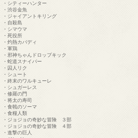
・シティーハンター
・渋谷金魚
・ジャイアントキリング
・自殺島
・シマウマ
・死役所
・灼熱カバディ
・軍鶏
・邪神ちゃんドロップキック
・蛇道スナイパー
・囚人リク
・シュート
・終末のワルキューレ
・シュガーレス
・修羅の門
・将太の寿司
・食戟のソーマ
・食糧人類
・ジョジョの奇妙な冒険 ３部
・ジョジョの奇妙な冒険 ４部
・進撃の巨人