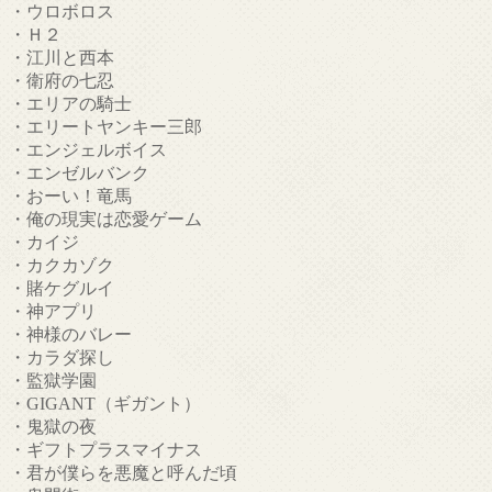
・ウロボロス
・Ｈ２
・江川と西本
・衛府の七忍
・エリアの騎士
・エリートヤンキー三郎
・エンジェルボイス
・エンゼルバンク
・おーい！竜馬
・俺の現実は恋愛ゲーム
・カイジ
・カクカゾク
・賭ケグルイ
・神アプリ
・神様のバレー
・カラダ探し
・監獄学園
・GIGANT（ギガント）
・鬼獄の夜
・ギフトプラスマイナス
・君が僕らを悪魔と呼んだ頃