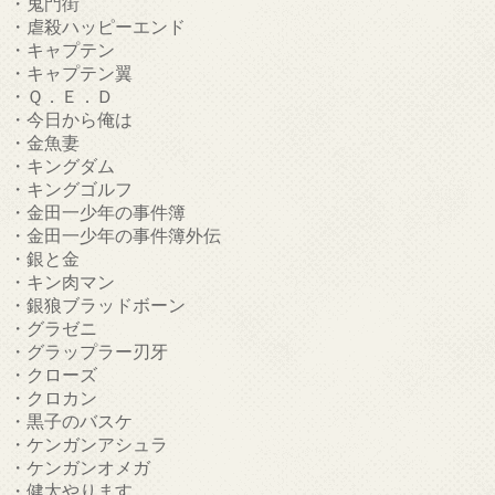
・鬼門街
・虐殺ハッピーエンド
・キャプテン
・キャプテン翼
・Ｑ．Ｅ．Ｄ
・今日から俺は
・金魚妻
・キングダム
・キングゴルフ
・金田一少年の事件簿
・金田一少年の事件簿外伝
・銀と金
・キン肉マン
・銀狼ブラッドボーン
・グラゼニ
・グラップラー刃牙
・クローズ
・クロカン
・黒子のバスケ
・ケンガンアシュラ
・ケンガンオメガ
・健太やります