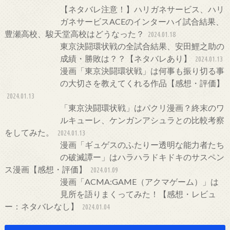
【ネタバレ注意！】ハリガネサービス、ハリ
ガネサービスACEのインターハイ試合結果、
豊瀬高校、駿天堂高校はどうなった？
2024.01.18
東京決闘環状戦の全試合結果、安田鯉之助の
成績・勝敗は？？【ネタバレあり】
2024.01.13
漫画「東京決闘環状戦」は何事も振り切る事
の大切さを教えてくれる作品【感想・評価】
2024.01.13
「東京決闘環状戦」はパクリ漫画？終末のワ
ルキューレ、ケンガンアシュラとの比較考察
をしてみた。
2024.01.13
漫画「ギュゲスのふたりー透明な能力者たち
の破滅譚ー」はハラハラドキドキのサスペン
ス漫画【感想・評価】
2024.01.09
漫画「ACMA:GAME（アクマゲーム）」は
見所を語りまくってみた！【感想・レビュ
ー：ネタバレなし】
2024.01.04