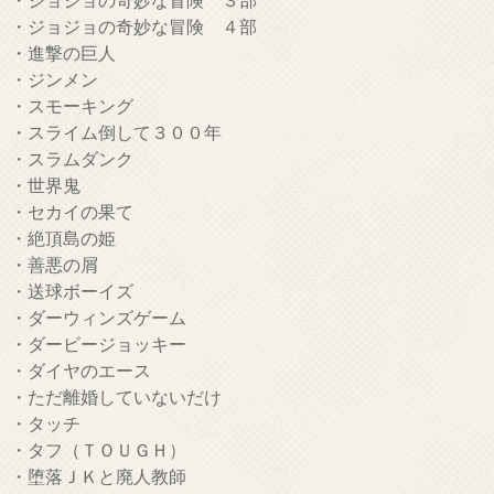
・ジョジョの奇妙な冒険 ４部
・進撃の巨人
・ジンメン
・スモーキング
・スライム倒して３００年
・スラムダンク
・世界鬼
・セカイの果て
・絶頂島の姫
・善悪の屑
・送球ボーイズ
・ダーウィンズゲーム
・ダービージョッキー
・ダイヤのエース
・ただ離婚していないだけ
・タッチ
・タフ（ＴＯＵＧＨ）
・堕落ＪＫと廃人教師