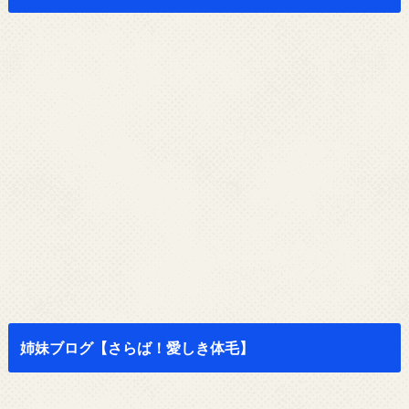
姉妹ブログ【さらば！愛しき体毛】