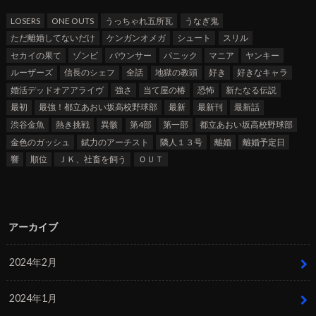
LOSERS
ONE OUTS
うっちゃれ五所瓦
うなぎ鬼
ただ離婚してないだけ
ケンガンオメガ
シュート
スリル
セカイの果て
ゾンビ
バウンサー
パニック
マニア
ヤンキー
ルーザーズ
信長のシェフ
全話
地獄の教頭
好き
好きなキャラ
婚活デッドオアアライヴ
強さ
当て屋の椿
恐怖
新たなる伝説
最初
最強！都立あおい坂高校野球部
最新
最新刊
最新話
渋谷金魚
熱き挑戦
異骸
第4部
第一部
都立あおい坂高校野球部
金色のガッシュ
錻力のアーチスト
隣人１３号
離婚
離婚予定日
響
順位
ＪＫ、社畜を飼う
ＯＵＴ
アーカイブ
2024年2月
2024年1月