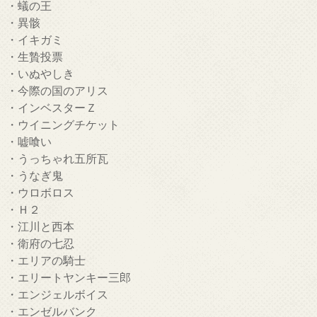
・蟻の王
・異骸
・イキガミ
・生贄投票
・いぬやしき
・今際の国のアリス
・インベスターＺ
・ウイニングチケット
・嘘喰い
・うっちゃれ五所瓦
・うなぎ鬼
・ウロボロス
・Ｈ２
・江川と西本
・衛府の七忍
・エリアの騎士
・エリートヤンキー三郎
・エンジェルボイス
・エンゼルバンク