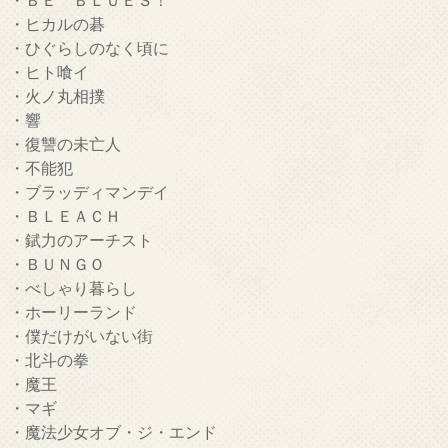
・ヒカルの碁
・ひぐらしのなく頃に
・ヒト喰イ
・火ノ丸相撲
・響
・復讐の未亡人
・不能犯
・ブラッディマンデイ
・ＢＬＥＡＣＨ
・錻力のアーチスト
・ＢＵＮＧＯ
・べしゃり暮らし
・ホーリーランド
・僕だけがいない街
・北斗の拳
・魔王
・マギ
・魔法少女オブ・ジ・エンド