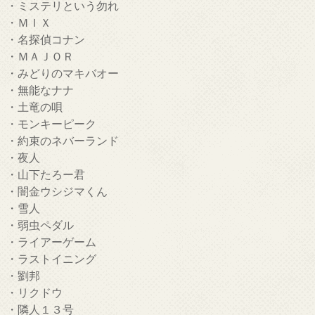
・ミステリという勿れ
・ＭＩＸ
・名探偵コナン
・ＭＡＪＯＲ
・みどりのマキバオー
・無能なナナ
・土竜の唄
・モンキーピーク
・約束のネバーランド
・夜人
・山下たろー君
・闇金ウシジマくん
・雪人
・弱虫ペダル
・ライアーゲーム
・ラストイニング
・劉邦
・リクドウ
・隣人１３号