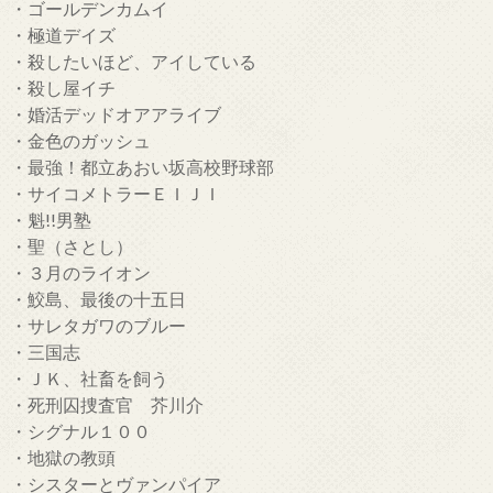
・ゴールデンカムイ
・極道デイズ
・殺したいほど、アイしている
・殺し屋イチ
・婚活デッドオアアライブ
・金色のガッシュ
・最強！都立あおい坂高校野球部
・サイコメトラーＥＩＪＩ
・魁!!男塾
・聖（さとし）
・３月のライオン
・鮫島、最後の十五日
・サレタガワのブルー
・三国志
・ＪＫ、社畜を飼う
・死刑囚捜査官 芥川介
・シグナル１００
・地獄の教頭
・シスターとヴァンパイア