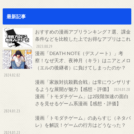
最新記事
おすすめの漫画アプリランキング７選、課金
条件などを比較した上でお得なアプリはこれ
2023.08.29
漫画「DEATH NOTE（デスノート）」考
察！なぜ天才、夜神月（キラ）はニアとメロ
（エルの後継者）に負けてしまったのか？
2024.02.02
漫画「家族対抗殺戮合戦」は常にウンザリす
るような展開が魅力【感想・評価】
2024.01.28
漫画「トモダチゲーム」は2段階加速の面白
さを見せるゲーム系漫画【感想・評価】
2024.01.23
漫画「トモダチゲーム」のあらすじ（ネタバ
レ）を解説！ゲームの行方はどうなった？
2024.01.23