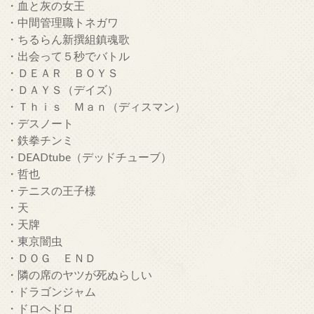
・血と灰の女王
・中間管理職トネガワ
・ちるらん新撰組鎮魂歌
・出会って５秒でバトル
・ＤＥＡＲ ＢＯＹＳ
・ＤＡＹＳ（デイズ）
・Ｔｈｉｓ Ｍａｎ（ディスマン）
・デスノート
・鉄拳チンミ
・DEADtube（デッドチューブ）
・哲也
・テニスの王子様
・天
・天牌
・東京闇虫
・ＤＯＧ ＥＮＤ
・隣の席のヤツが死ぬらしい
・ドラゴンジャム
・ドロヘドロ