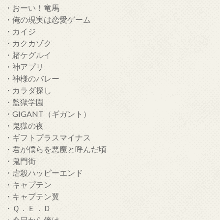
・おーい！竜馬
・俺の現実は恋愛ゲーム
・カイジ
・カクカゾク
・賭ケグルイ
・神アプリ
・神様のバレー
・カラダ探し
・監獄学園
・GIGANT（ギガント）
・鬼獄の夜
・ギフトプラスマイナス
・君が僕らを悪魔と呼んだ頃
・鬼門街
・虐殺ハッピーエンド
・キャプテン
・キャプテン翼
・Ｑ．Ｅ．Ｄ
・今日から俺は