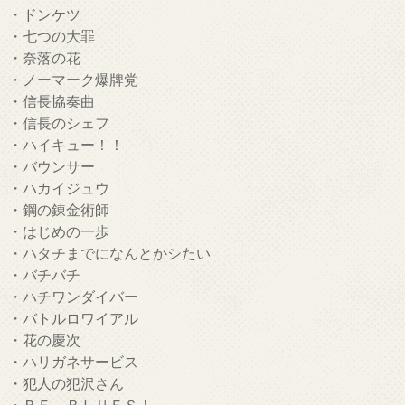
・ドンケツ
・七つの大罪
・奈落の花
・ノーマーク爆牌党
・信長協奏曲
・信長のシェフ
・ハイキュー！！
・バウンサー
・ハカイジュウ
・鋼の錬金術師
・はじめの一歩
・ハタチまでになんとかシたい
・バチバチ
・ハチワンダイバー
・バトルロワイアル
・花の慶次
・ハリガネサービス
・犯人の犯沢さん
・ＢＥ ＢＬＵＥＳ！