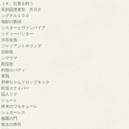
・ＪＫ、社畜を飼う
・死刑囚捜査官 芥川介
・シグナル１００
・地獄の教頭
・シスターとヴァンパイア
・シティーハンター
・渋谷金魚
・ジャイアントキリング
・自殺島
・シマウマ
・死役所
・灼熱カバディ
・軍鶏
・邪神ちゃんドロップキック
・蛇道スナイパー
・囚人リク
・シュート
・終末のワルキューレ
・シュガーレス
・修羅の門
・将太の寿司