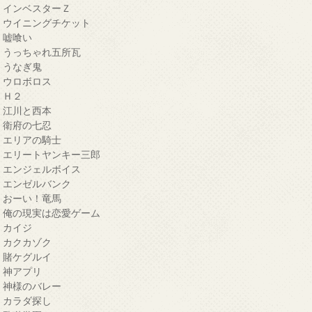
・インベスターＺ
・ウイニングチケット
・嘘喰い
・うっちゃれ五所瓦
・うなぎ鬼
・ウロボロス
・Ｈ２
・江川と西本
・衛府の七忍
・エリアの騎士
・エリートヤンキー三郎
・エンジェルボイス
・エンゼルバンク
・おーい！竜馬
・俺の現実は恋愛ゲーム
・カイジ
・カクカゾク
・賭ケグルイ
・神アプリ
・神様のバレー
・カラダ探し