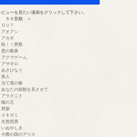
レビューを見たい漫画をクリックして下さい。
＜ ５０音順 ＞
・ＯＵＴ
・アオアシ
・アカギ
・暁！！男塾
・悪の教典
・アクマゲーム
・アサギロ
・あさひなぐ
・亜人
・当て屋の椿
・あなたの鼓動を見させて
・アラクニド
・蟻の王
・異骸
・イキガミ
・生贄投票
・いぬやしき
・今際の国のアリス