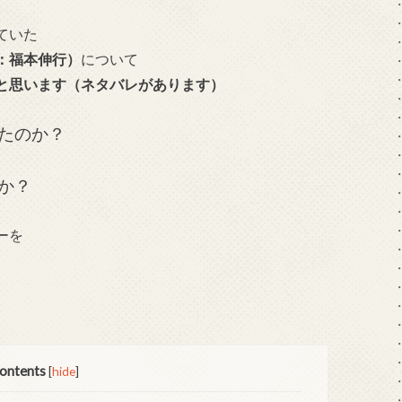
ていた
：福本伸行）
について
と思います（ネタバレがあります）
たのか？
か？
ーを
。
ontents
[
hide
]