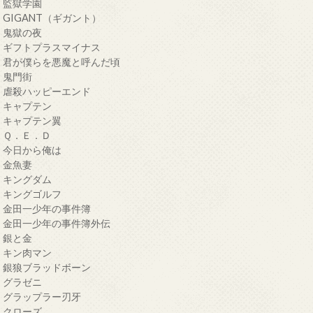
・監獄学園
・GIGANT（ギガント）
・鬼獄の夜
・ギフトプラスマイナス
・君が僕らを悪魔と呼んだ頃
・鬼門街
・虐殺ハッピーエンド
・キャプテン
・キャプテン翼
・Ｑ．Ｅ．Ｄ
・今日から俺は
・金魚妻
・キングダム
・キングゴルフ
・金田一少年の事件簿
・金田一少年の事件簿外伝
・銀と金
・キン肉マン
・銀狼ブラッドボーン
・グラゼニ
・グラップラー刃牙
・クローズ