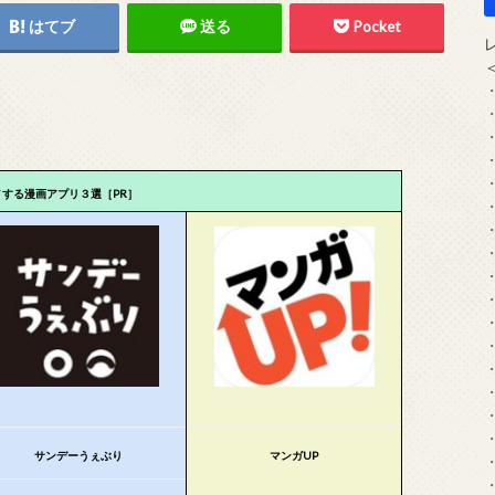
はてブ
送る
Pocket
メする漫画アプリ３選［PR］
サンデーうぇぶり
マンガUP