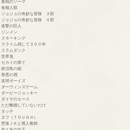
・食戟のソーマ
・食糧人類
・ジョジョの奇妙な冒険 ３部
・ジョジョの奇妙な冒険 ４部
・進撃の巨人
・ジンメン
・スモーキング
・スライム倒して３００年
・スラムダンク
・世界鬼
・セカイの果て
・絶頂島の姫
・善悪の屑
・送球ボーイズ
・ダーウィンズゲーム
・ダービージョッキー
・ダイヤのエース
・ただ離婚していないだけ
・タッチ
・タフ（ＴＯＵＧＨ）
・堕落ＪＫと廃人教師
・血と灰の女王