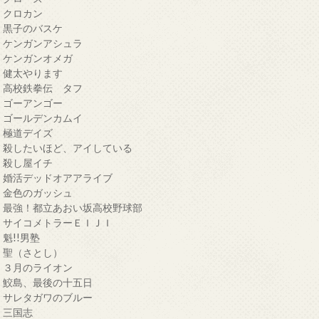
・クロカン
・黒子のバスケ
・ケンガンアシュラ
・ケンガンオメガ
・健太やります
・高校鉄拳伝 タフ
・ゴーアンゴー
・ゴールデンカムイ
・極道デイズ
・殺したいほど、アイしている
・殺し屋イチ
・婚活デッドオアアライブ
・金色のガッシュ
・最強！都立あおい坂高校野球部
・サイコメトラーＥＩＪＩ
・魁!!男塾
・聖（さとし）
・３月のライオン
・鮫島、最後の十五日
・サレタガワのブルー
・三国志