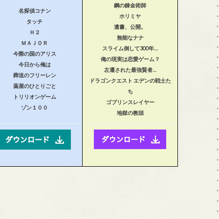
鋼の錬金術師
名探偵コナン
ホリミヤ
タッチ
遺書、公開。
Ｈ２
無能なナナ
ＭＡＪＯＲ
スライム倒して300年…
今際の国のアリス
俺の現実は恋愛ゲーム？
今日から俺は
左遷された最強賢者…
葬送のフリーレン
ドラゴンクエスト エデンの戦士た
薬屋のひとりごと
ち
トリリオンゲーム
ゴブリンスレイヤー
ゾン１００
地獄の教頭