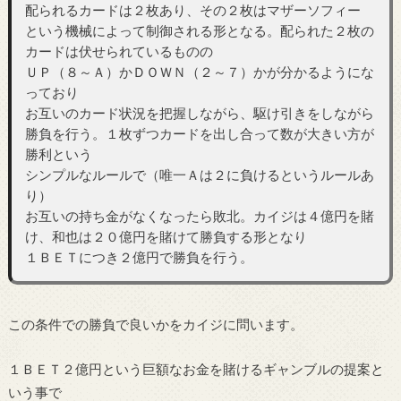
配られるカードは２枚あり、その２枚はマザーソフィー
という機械によって制御される形となる。配られた２枚の
カードは伏せられているものの
ＵＰ（８～Ａ）かＤＯＷＮ（２～７）かが分かるようにな
っており
お互いのカード状況を把握しながら、駆け引きをしながら
勝負を行う。１枚ずつカードを出し合って数が大きい方が
勝利という
シンプルなルールで（唯一Ａは２に負けるというルールあ
り）
お互いの持ち金がなくなったら敗北。カイジは４億円を賭
け、和也は２０億円を賭けて勝負する形となり
１ＢＥＴにつき２億円で勝負を行う。
この条件での勝負で良いかをカイジに問います。
１ＢＥＴ２億円という巨額なお金を賭けるギャンブルの提案と
いう事で