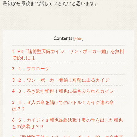
最初から最後まで話していきたいと思います。
Contents
[
hide
]
1
PR「賭博堕天録カイジ ワン・ポーカー編」を無料
で読むには
2
１．プロローグ
3
２．ワン・ポーカー開始！攻勢に出るカイジ
4
３．巻き返す和也！和也に揺さぶられるカイジ
5
４．３人の命を賭けてのバトル！カイジ達の命
は？？
6
５．カイジｖｓ和也最終決戦！奥の手を出した和也
との決着は？？