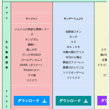
ア
プ
リ
ヤンジャン
サンデーうぇぶり
ジョジョの奇妙な冒険シリー
名探偵コナン
ズ
タッチ
キングダム
Ｈ２
主
嘘喰い
ＭＡＪＯＲ
な
推しの子
スライ
今際の国のアリス
掲
ブンゴ-BUNGO-
俺の現
今日から俺は
載
ゴールデンカムイ
左遷
葬送のフリーレン
漫
DINER（ダイナー）
ドラゴン
薬屋のひとりごと
画
TOUGH-タフ-
トリリオンゲーム
ウマ娘
ゴブ
ゾン１００
リクドウ
イ
ン
ス
ト