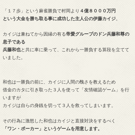
「１７歩」という麻雀勝負で村岡より
４億８０００万円
という大金を勝ち取る事に成功した主人公の伊藤カイジ
。
カイジは兼ねてから因縁の有る
帝愛グループのドン兵藤和尊の
息子である
兵藤和也
と共に車に乗って、これから一勝負する算段を立てて
いました。
和也は一勝負の前に、カイジに人間の醜さを教えるため
借金のカタに引き取った３人を使って「友情確認ゲーム」を行
いますが
カイジは自らの身銭を切って３人を救ってしまいます。
その行為に激怒した和也はカイジと直接対決をするべく
「ワン・ポーカー」というゲームを用意します。