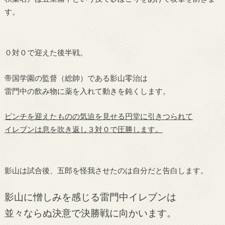
す。
０対０で迎えた後半戦。
帝国学園の監督（総帥）である影山零治は
雷門中の飲み物に薬を入れて動きを鈍くします。
ピンチを迎えたものの気迫を見せる円堂に引きつられて
イレブンは息を吹き返し３対０で圧勝します。
影山は試合後、五郎を怪我させたのは自分だと告白します。
影山に憎しみを感じる雷門中イレブンは
並々ならぬ決意で決勝戦に向かいます。