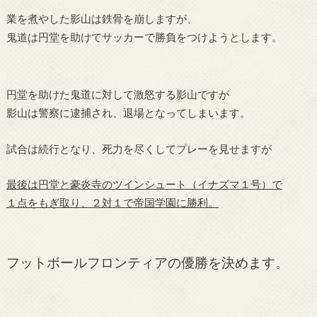
業を煮やした影山は鉄骨を崩しますが、
鬼道は円堂を助けてサッカーで勝負をつけようとします。
円堂を助けた鬼道に対して激怒する影山ですが
影山は警察に逮捕され、退場となってしまいます。
試合は続行となり、死力を尽くしてプレーを見せますが
最後は円堂と豪炎寺のツインシュート（イナズマ１号）で
１点をもぎ取り、２対１で帝国学園に勝利。
フットボールフロンティアの優勝を決めます。