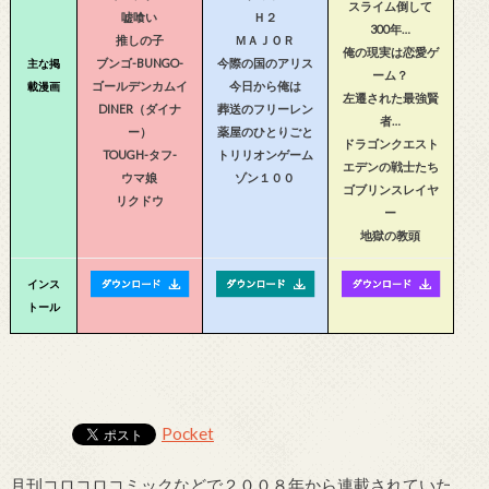
スライム倒して
嘘喰い
Ｈ２
300年…
推しの子
ＭＡＪＯＲ
俺の現実は恋愛ゲ
ブンゴ-BUNGO-
今際の国のアリス
主な掲
ーム？
ゴールデンカムイ
今日から俺は
載漫画
左遷された最強賢
DINER（ダイナ
葬送のフリーレン
者…
ー）
薬屋のひとりごと
ドラゴンクエスト
TOUGH-タフ-
トリリオンゲーム
エデンの戦士たち
ウマ娘
ゾン１００
ゴブリンスレイヤ
リクドウ
ー
地獄の教頭
インス
トール
Pocket
月刊コロコロコミックなどで２００８年から連載されていた