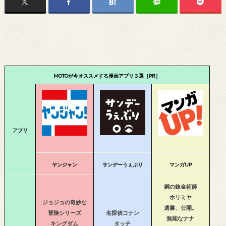
MOTOが今オススメする漫画アプリ３選［PR］
アプリ
ヤンジャン
サンデーうぇぶり
マンガUP
鋼の錬金術師
ホリミヤ
ジョジョの奇妙な
遺書、公開。
冒険シリーズ
名探偵コナン
無能なナナ
キングダム
タッチ