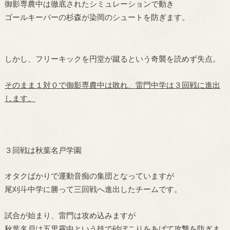
御影専農中は徹底されたシミュレーションで動き
ゴールキーパーの杉森が染岡のシュートを防ぎます。
しかし、フリーキックを円堂が蹴るという奇襲を読めず失点。
そのまま１対０で御影専農中は敗れ、雷門中学は３回戦に進出
します。
３回戦は秋葉名戸学園
オタクばかりで運動音痴の集団となっていますが
尾刈斗中学に勝って三回戦へ進出したチームです。
試合が始まり、雷門は攻め込みますが
秋葉名戸は五里霧中という技で砂ぼこりをあげて攻撃を防ぎま