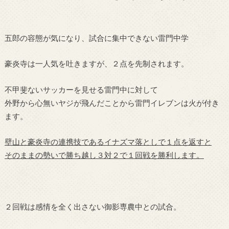
五郎の容態が気になり、試合に集中できない雷門中学
豪炎寺は一人気を吐きますが、２点を先制されます。
不甲斐ないサッカーを見せる雷門中に対して
外野から心無いヤジが飛んだことから雷門イレブンは火が付き
ます。
壁山と豪炎寺の連携技であるイナズマ落としで１点を返すと
そのままの勢いで勝ち越し３対２で１回戦を勝利します。
２回戦は感情を全く出さない御影専農中との試合。