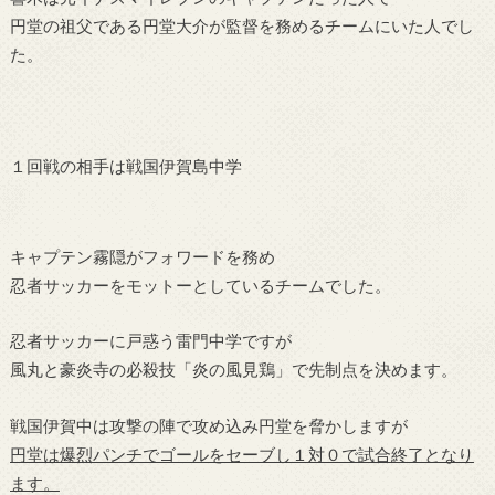
円堂の祖父である円堂大介が監督を務めるチームにいた人でし
た。
１回戦の相手は戦国伊賀島中学
キャプテン霧隠がフォワードを務め
忍者サッカーをモットーとしているチームでした。
忍者サッカーに戸惑う雷門中学ですが
風丸と豪炎寺の必殺技「炎の風見鶏」で先制点を決めます。
戦国伊賀中は攻撃の陣で攻め込み円堂を脅かしますが
円堂は爆烈パンチでゴールをセーブし１対０で試合終了となり
ます。