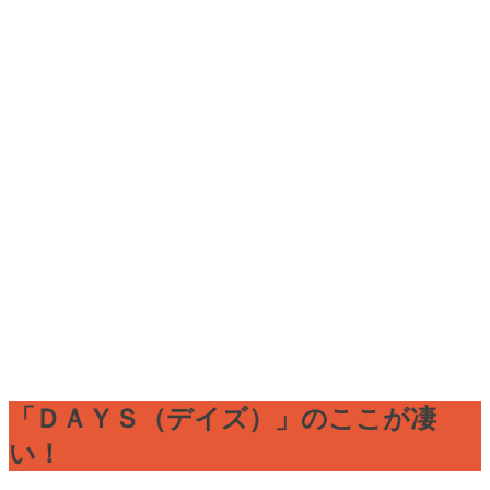
「ＤＡＹＳ（デイズ）」のここが凄
い！