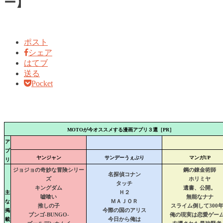
ー】
ポスト
シェア
はてブ
送る
Pocket
MOTOが今オススメする漫画アプリ３選［PR］
ア
プ
ヤンジャン
サンデーうぇぶり
マンガUP
リ
ジョジョの奇妙な冒険シリー
鋼の錬金術師
名探偵コナン
ズ
ホリミヤ
タッチ
キングダム
遺書、公開。
主
Ｈ２
嘘喰い
無能なナナ
な
ＭＡＪＯＲ
推しの子
スライム倒して300
掲
今際の国のアリス
ブンゴ-BUNGO-
俺の現実は恋愛ゲー
載
今日から俺は