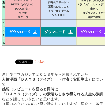
ゴールデンカムイ
左遷された最強賢者
漫
葬送のフリーレン
DINER（ダイナー）
ドラゴンクエスト エデ
画
薬屋のひとりごと
TOUGH-タフ-
士たち
トリリオンゲーム
ウマ娘
ゴブリンスレイヤ
ゾン１００
リクドウ
地獄の教頭
イ
ン
ス
ト
ー
ル
Pocket
週刊少年マガジンで２０１３年から連載されていた
人気漫画「ＤＡＹＳ（デイズ）」（作者：安田剛士）
につい
て
感想（レビュー）を語ると同時に
「ＤＡＹＳ（デイズ）」の素晴らしさや得られる人生の教訓
などを話していきたいと思います。
（極力ネタバレのない形で話をしていますが、紹介上、若干