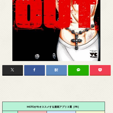
MOTOが今オススメする漫画アプリ３選［PR］