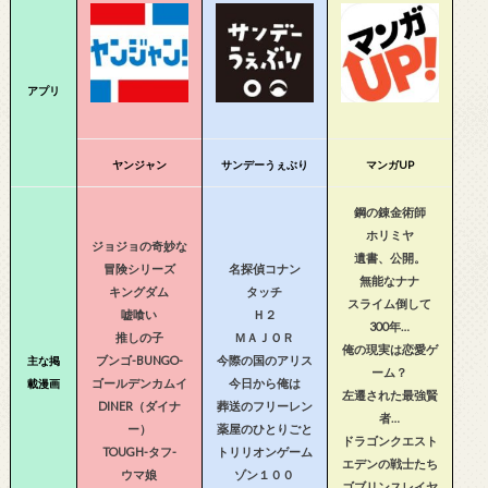
アプリ
ヤンジャン
サンデーうぇぶり
マンガUP
鋼の錬金術師
ホリミヤ
ジョジョの奇妙な
遺書、公開。
冒険シリーズ
名探偵コナン
無能なナナ
キングダム
タッチ
スライム倒して
嘘喰い
Ｈ２
300年…
推しの子
ＭＡＪＯＲ
俺の現実は恋愛ゲ
ブンゴ-BUNGO-
今際の国のアリス
主な掲
ーム？
ゴールデンカムイ
今日から俺は
載漫画
左遷された最強賢
DINER（ダイナ
葬送のフリーレン
者…
ー）
薬屋のひとりごと
ドラゴンクエスト
TOUGH-タフ-
トリリオンゲーム
エデンの戦士たち
ウマ娘
ゾン１００
ゴブリンスレイヤ