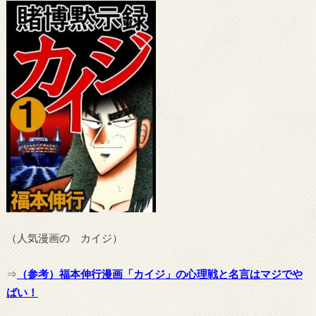
（人気漫画の カイジ）
⇒
（参考）福本伸行漫画「カイジ」の心理戦と名言はマジでや
ばい！