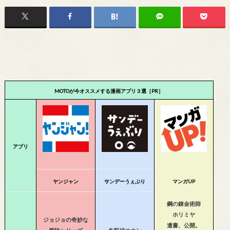
MOTOが今オススメする漫画アプリ３選［PR］
アプリ
ヤンジャン
サンデーうぇぶり
マンガUP
鋼の錬金術師
ホリミヤ
ジョジョの奇妙な
遺書、公開。