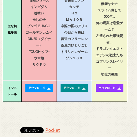
冒険シリーズ
名探偵コナン
無能なナナ
キングダム
タッチ
スライム倒して
嘘喰い
Ｈ２
300年…
推しの子
ＭＡＪＯＲ
俺の現実は恋愛ゲ
ブンゴ-BUNGO-
今際の国のアリス
主な掲
ーム？
ゴールデンカムイ
今日から俺は
載漫画
左遷された最強賢
DINER（ダイナ
葬送のフリーレン
者…
ー）
薬屋のひとりごと
ドラゴンクエスト
TOUGH-タフ-
トリリオンゲーム
エデンの戦士たち
ウマ娘
ゾン１００
ゴブリンスレイヤ
リクドウ
ー
地獄の教頭
インス
トール
Pocket