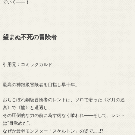
ていく――！
望まぬ不死の冒険者
引用元：コミックガルド
最高の神銀級冒険者を目指し早十年。
おちこぼれ銅級冒険者のレントは、ソロで潜った《水月の迷
宮》で《龍》と遭遇し、
その圧倒的な力の前に為す術なく喰われ――そして、レント
は“目覚めた”。
なぜか最弱モンスター「スケルトン」の姿で……!?