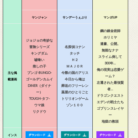
ヤンジャン
サンデーうぇぶり
マンガUP
鋼の錬金術師
ホリミヤ
ジョジョの奇妙な
遺書、公開。
冒険シリーズ
名探偵コナン
無能なナナ
キングダム
タッチ
スライム倒して
嘘喰い
Ｈ２
300年…
推しの子
ＭＡＪＯＲ
俺の現実は恋愛ゲ
ブンゴ-BUNGO-
今際の国のアリス
主な掲
ーム？
ゴールデンカムイ
今日から俺は
載漫画
左遷された最強賢
DINER（ダイナ
葬送のフリーレン
者…
ー）
薬屋のひとりごと
ドラゴンクエスト
TOUGH-タフ-
トリリオンゲーム
エデンの戦士たち
ウマ娘
ゾン１００
ゴブリンスレイヤ
リクドウ
ー
地獄の教頭
インス