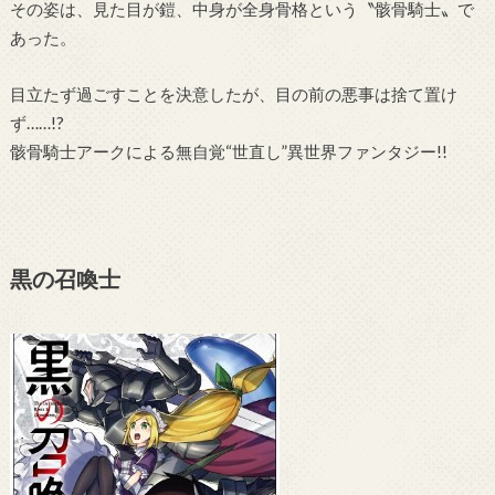
その姿は、見た目が鎧、中身が全身骨格という〝骸骨騎士〟で
あった。
目立たず過ごすことを決意したが、目の前の悪事は捨て置け
ず……!?
骸骨騎士アークによる無自覚“世直し”異世界ファンタジー!!
黒の召喚士