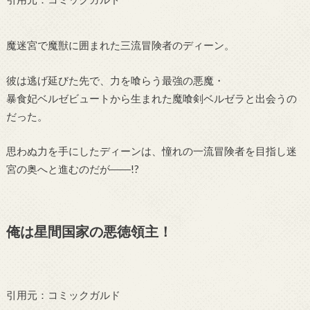
魔迷宮で魔獣に囲まれた三流冒険者のディーン。
彼は逃げ延びた先で、力を喰らう最強の悪魔・
暴食妃ベルゼビュートから生まれた魔喰剣ベルゼラと出会うの
だった。
思わぬ力を手にしたディーンは、憧れの一流冒険者を目指し迷
宮の奥へと進むのだが――!?
俺は星間国家の悪徳領主！
引用元：コミックガルド