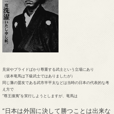
見栄やプライドばかり尊重する武士という立場にあり
（坂本竜馬は下級武士ではありましたが）
同じ藩の盟友である武市半平太などは当時の日本の代表的な考
え方で
“尊王攘夷”を実行しようとしますが、竜馬は
“日本は外国に決して勝つことは出来な