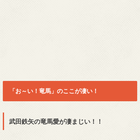
「お～い！竜馬」のここが凄い！
武田鉄矢の竜馬愛が凄まじい！！