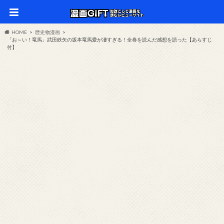
HOME
歴史物漫画
「お～い！竜馬」武田鉄矢の坂本竜馬愛が凄すぎる！全巻を読んだ感想を語った【あらすじ
付】