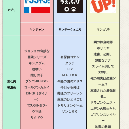
アプリ
ヤンジャン
サンデーうぇぶり
マンガUP
鋼の錬金術師
ホリミヤ
ジョジョの奇妙な
遺書、公開。
冒険シリーズ
名探偵コナン
無能なナナ
キングダム
タッチ
スライム倒して
嘘喰い
Ｈ２
300年…
推しの子
ＭＡＪＯＲ
俺の現実は恋愛ゲ
ブンゴ-BUNGO-
今際の国のアリス
主な掲
ーム？
ゴールデンカムイ
今日から俺は
載漫画
左遷された最強賢
DINER（ダイナ
葬送のフリーレン
者…
ー）
薬屋のひとりごと
ドラゴンクエスト
TOUGH-タフ-
トリリオンゲーム
エデンの戦士たち
ウマ娘
ゾン１００
ゴブリンスレイヤ
リクドウ
ー
地獄の教頭