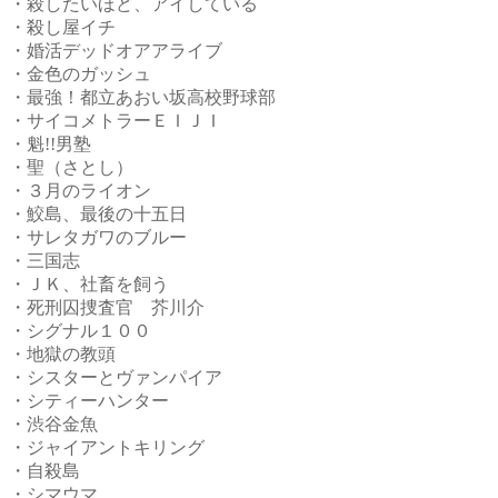
・殺したいほど、アイしている
・殺し屋イチ
・婚活デッドオアアライブ
・金色のガッシュ
・最強！都立あおい坂高校野球部
・サイコメトラーＥＩＪＩ
・魁!!男塾
・聖（さとし）
・３月のライオン
・鮫島、最後の十五日
・サレタガワのブルー
・三国志
・ＪＫ、社畜を飼う
・死刑囚捜査官 芥川介
・シグナル１００
・地獄の教頭
・シスターとヴァンパイア
・シティーハンター
・渋谷金魚
・ジャイアントキリング
・自殺島
・シマウマ