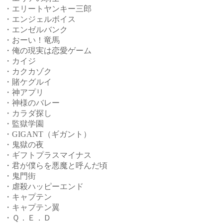
・エリートヤンキー三郎
・エンジェルボイス
・エンゼルバンク
・おーい！竜馬
・俺の現実は恋愛ゲーム
・カイジ
・カクカゾク
・賭ケグルイ
・神アプリ
・神様のバレー
・カラダ探し
・監獄学園
・GIGANT（ギガント）
・鬼獄の夜
・ギフトプラスマイナス
・君が僕らを悪魔と呼んだ頃
・鬼門街
・虐殺ハッピーエンド
・キャプテン
・キャプテン翼
・Ｑ．Ｅ．Ｄ