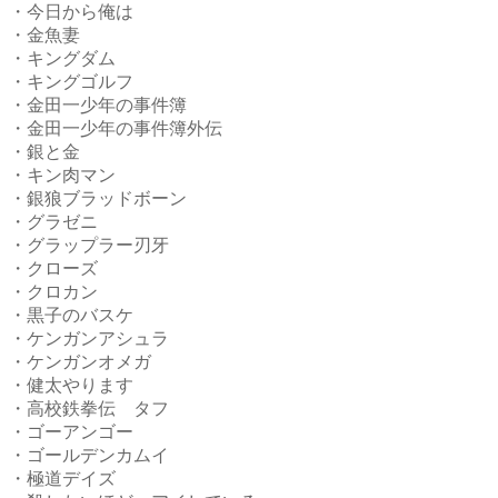
・今日から俺は
・金魚妻
・キングダム
・キングゴルフ
・金田一少年の事件簿
・金田一少年の事件簿外伝
・銀と金
・キン肉マン
・銀狼ブラッドボーン
・グラゼニ
・グラップラー刃牙
・クローズ
・クロカン
・黒子のバスケ
・ケンガンアシュラ
・ケンガンオメガ
・健太やります
・高校鉄拳伝 タフ
・ゴーアンゴー
・ゴールデンカムイ
・極道デイズ