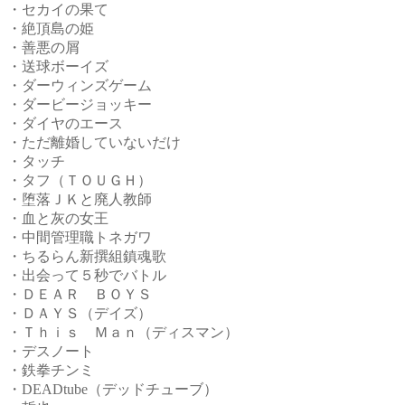
・セカイの果て
・絶頂島の姫
・善悪の屑
・送球ボーイズ
・ダーウィンズゲーム
・ダービージョッキー
・ダイヤのエース
・ただ離婚していないだけ
・タッチ
・タフ（ＴＯＵＧＨ）
・堕落ＪＫと廃人教師
・血と灰の女王
・中間管理職トネガワ
・ちるらん新撰組鎮魂歌
・出会って５秒でバトル
・ＤＥＡＲ ＢＯＹＳ
・ＤＡＹＳ（デイズ）
・Ｔｈｉｓ Ｍａｎ（ディスマン）
・デスノート
・鉄拳チンミ
・DEADtube（デッドチューブ）