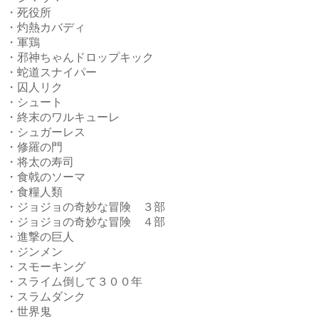
・死役所
・灼熱カバディ
・軍鶏
・邪神ちゃんドロップキック
・蛇道スナイパー
・囚人リク
・シュート
・終末のワルキューレ
・シュガーレス
・修羅の門
・将太の寿司
・食戟のソーマ
・食糧人類
・ジョジョの奇妙な冒険 ３部
・ジョジョの奇妙な冒険 ４部
・進撃の巨人
・ジンメン
・スモーキング
・スライム倒して３００年
・スラムダンク
・世界鬼