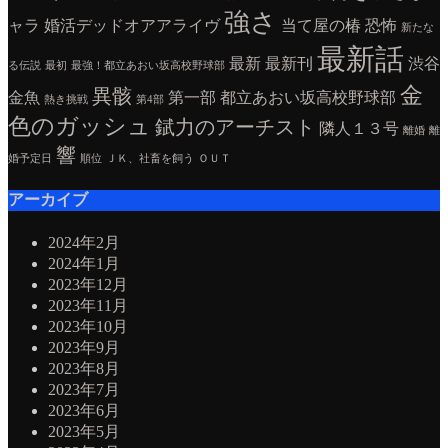
強さ
ャラ
婚活デッドオアアライヴ
当て屋の椿
恐怖
新たな
最新話
最新
最新刊
渋谷
る伝説
最初
最強！都立あおい坂高校野球部
金
異骸
金魚
第一部
都立あおい坂高校野球部
熱き挑戦
第4部
色のガッシュ
錻力のアーチスト
隣人１３号
離婚
離
響
婚予定日
順位
ＪＫ、社畜を飼う
ＯＵＴ
アーカイブ
2024年2月
2024年1月
2023年12月
2023年11月
2023年10月
2023年9月
2023年8月
2023年7月
2023年6月
2023年5月