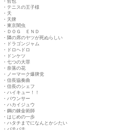
・哲也
・テニスの王子様
・天
・天牌
・東京闇虫
・ＤＯＧ ＥＮＤ
・隣の席のヤツが死ぬらしい
・ドラゴンジャム
・ドロヘドロ
・ドンケツ
・七つの大罪
・奈落の花
・ノーマーク爆牌党
・信長協奏曲
・信長のシェフ
・ハイキュー！！
・バウンサー
・ハカイジュウ
・鋼の錬金術師
・はじめの一歩
・ハタチまでになんとかシたい
・バチバチ