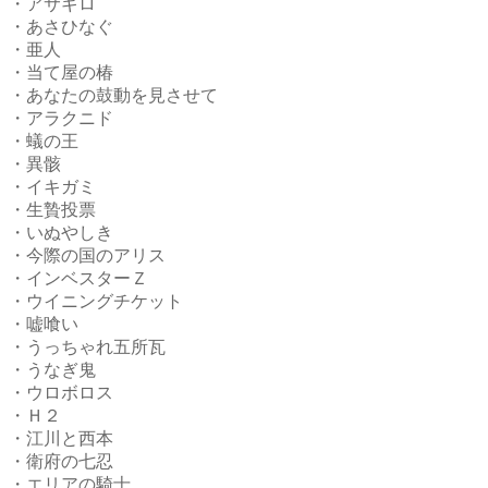
・アサギロ
・あさひなぐ
・亜人
・当て屋の椿
・あなたの鼓動を見させて
・アラクニド
・蟻の王
・異骸
・イキガミ
・生贄投票
・いぬやしき
・今際の国のアリス
・インベスターＺ
・ウイニングチケット
・嘘喰い
・うっちゃれ五所瓦
・うなぎ鬼
・ウロボロス
・Ｈ２
・江川と西本
・衛府の七忍
・エリアの騎士