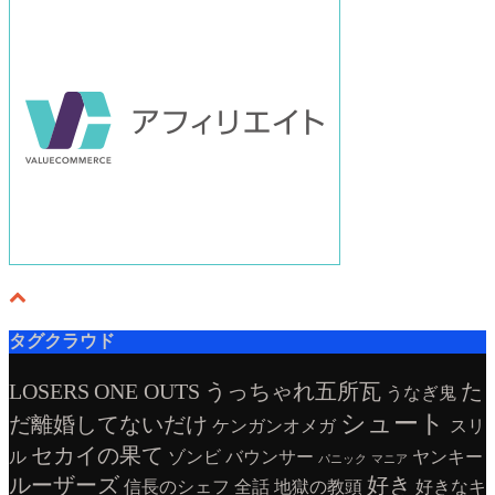
タグクラウド
LOSERS
ONE OUTS
うっちゃれ五所瓦
た
うなぎ鬼
シュート
だ離婚してないだけ
ケンガンオメガ
スリ
セカイの果て
ル
ゾンビ
バウンサー
ヤンキー
パニック
マニア
ルーザーズ
好き
信長のシェフ
全話
地獄の教頭
好きなキ