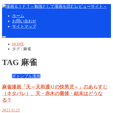
ホーム
お問い合わせ
サイトマップ
HOME
タグ : 麻雀
TAG
麻雀
ギャンブル漫画
麻雀漫画「天～天和通りの快男児～」のあらすじ
（ネタバレ）、天・赤木の最後・結末はどうな
る？
2023.11.21