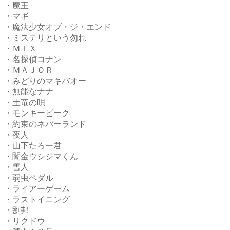
・魔王
・マギ
・魔法少女オブ・ジ・エンド
・ミステリという勿れ
・ＭＩＸ
・名探偵コナン
・ＭＡＪＯＲ
・みどりのマキバオー
・無能なナナ
・土竜の唄
・モンキーピーク
・約束のネバーランド
・夜人
・山下たろー君
・闇金ウシジマくん
・雪人
・弱虫ペダル
・ライアーゲーム
・ラストイニング
・劉邦
・リクドウ