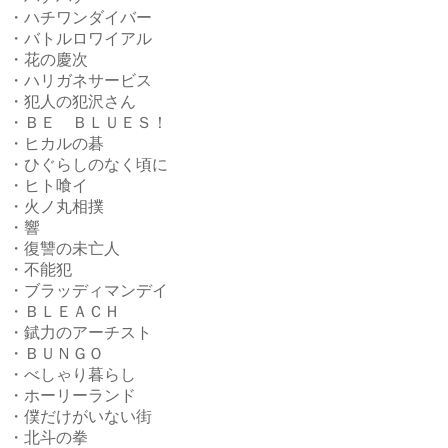
・ハチワンダイバー
・バトルロワイアル
・花の慶次
・ハリガネサービス
・犯人の犯沢さん
・ＢＥ ＢＬＵＥＳ！
・ヒカルの碁
・ひぐらしのなく頃に
・ヒト喰イ
・火ノ丸相撲
・響
・復讐の未亡人
・不能犯
・ブラッディマンデイ
・ＢＬＥＡＣＨ
・錻力のアーチスト
・ＢＵＮＧＯ
・べしゃり暮らし
・ホーリーランド
・僕だけがいない街
・北斗の拳