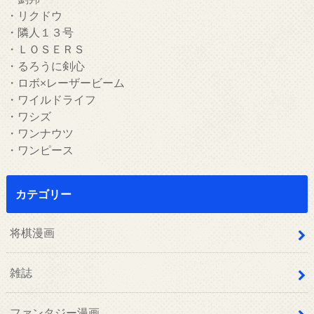
・リクドウ
・隣人１３号
・ＬＯＳＥＲＳ
・るろうに剣心
・ロボ×レーザービーム
・ワイルドライフ
・ワシズ
・ワンナウツ
・ワンピース
カテゴリー
将棋漫画
雑誌
ファンタジー漫画