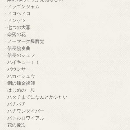
・ドラゴンジャム
・ドロヘドロ
・ドンケツ
・七つの大罪
・奈落の花
・ノーマーク爆牌党
・信長協奏曲
・信長のシェフ
・ハイキュー！！
・バウンサー
・ハカイジュウ
・鋼の錬金術師
・はじめの一歩
・ハタチまでになんとかシたい
・バチバチ
・ハチワンダイバー
・バトルロワイアル
・花の慶次