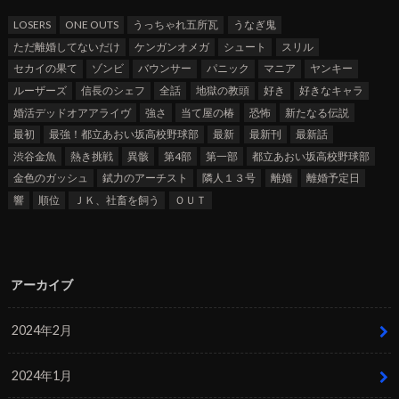
LOSERS
ONE OUTS
うっちゃれ五所瓦
うなぎ鬼
ただ離婚してないだけ
ケンガンオメガ
シュート
スリル
セカイの果て
ゾンビ
バウンサー
パニック
マニア
ヤンキー
ルーザーズ
信長のシェフ
全話
地獄の教頭
好き
好きなキャラ
婚活デッドオアアライヴ
強さ
当て屋の椿
恐怖
新たなる伝説
最初
最強！都立あおい坂高校野球部
最新
最新刊
最新話
渋谷金魚
熱き挑戦
異骸
第4部
第一部
都立あおい坂高校野球部
金色のガッシュ
錻力のアーチスト
隣人１３号
離婚
離婚予定日
響
順位
ＪＫ、社畜を飼う
ＯＵＴ
アーカイブ
2024年2月
2024年1月