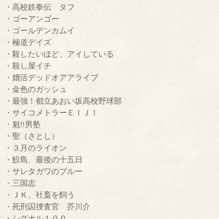
・高校鉄拳伝 タフ
・ゴーアンゴー
・ゴールデンカムイ
・極道デイズ
・殺したいほど、アイしている
・殺し屋イチ
・婚活デッドオアアライブ
・金色のガッシュ
・最強！都立あおい坂高校野球部
・サイコメトラーＥＩＪＩ
・魁!!男塾
・聖（さとし）
・３月のライオン
・鮫島、最後の十五日
・サレタガワのブルー
・三国志
・ＪＫ、社畜を飼う
・死刑囚捜査官 芥川介
・シグナル１００