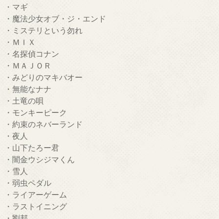
・マギ
・魔法少女オブ・ジ・エンド
・ミステリという勿れ
・ＭＩＸ
・名探偵コナン
・ＭＡＪＯＲ
・みどりのマキバオー
・無能なナナ
・土竜の唄
・モンキーピーク
・約束のネバーランド
・夜人
・山下たろー君
・闇金ウシジマくん
・雪人
・弱虫ペダル
・ライアーゲーム
・ラストイニング
・劉邦