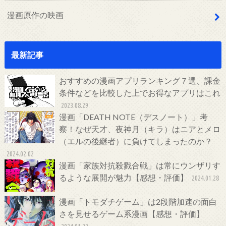
漫画原作の映画
最新記事
おすすめの漫画アプリランキング７選、課金
条件などを比較した上でお得なアプリはこれ
2023.08.29
漫画「DEATH NOTE（デスノート）」考
察！なぜ天才、夜神月（キラ）はニアとメロ
（エルの後継者）に負けてしまったのか？
2024.02.02
漫画「家族対抗殺戮合戦」は常にウンザリす
るような展開が魅力【感想・評価】
2024.01.28
漫画「トモダチゲーム」は2段階加速の面白
さを見せるゲーム系漫画【感想・評価】