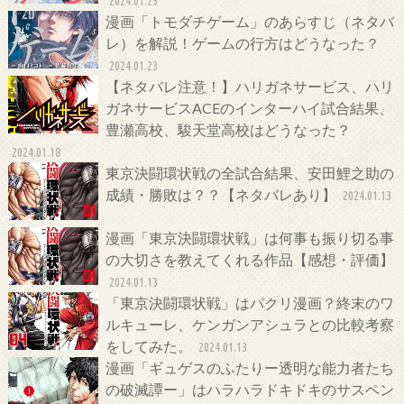
2024.01.23
漫画「トモダチゲーム」のあらすじ（ネタバ
レ）を解説！ゲームの行方はどうなった？
2024.01.23
【ネタバレ注意！】ハリガネサービス、ハリ
ガネサービスACEのインターハイ試合結果、
豊瀬高校、駿天堂高校はどうなった？
2024.01.18
東京決闘環状戦の全試合結果、安田鯉之助の
成績・勝敗は？？【ネタバレあり】
2024.01.13
漫画「東京決闘環状戦」は何事も振り切る事
の大切さを教えてくれる作品【感想・評価】
2024.01.13
「東京決闘環状戦」はパクリ漫画？終末のワ
ルキューレ、ケンガンアシュラとの比較考察
をしてみた。
2024.01.13
漫画「ギュゲスのふたりー透明な能力者たち
の破滅譚ー」はハラハラドキドキのサスペン