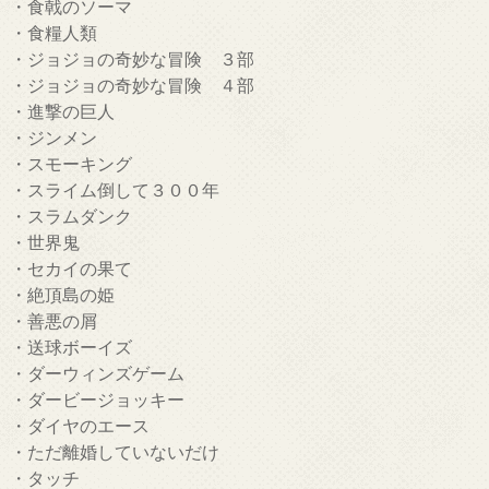
・食戟のソーマ
・食糧人類
・ジョジョの奇妙な冒険 ３部
・ジョジョの奇妙な冒険 ４部
・進撃の巨人
・ジンメン
・スモーキング
・スライム倒して３００年
・スラムダンク
・世界鬼
・セカイの果て
・絶頂島の姫
・善悪の屑
・送球ボーイズ
・ダーウィンズゲーム
・ダービージョッキー
・ダイヤのエース
・ただ離婚していないだけ
・タッチ