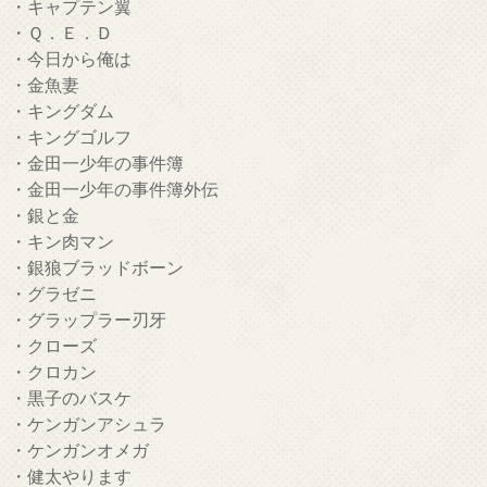
・キャプテン翼
・Ｑ．Ｅ．Ｄ
・今日から俺は
・金魚妻
・キングダム
・キングゴルフ
・金田一少年の事件簿
・金田一少年の事件簿外伝
・銀と金
・キン肉マン
・銀狼ブラッドボーン
・グラゼニ
・グラップラー刃牙
・クローズ
・クロカン
・黒子のバスケ
・ケンガンアシュラ
・ケンガンオメガ
・健太やります