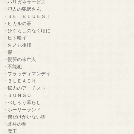
・ハリガネサービス
・犯人の犯沢さん
・ＢＥ ＢＬＵＥＳ！
・ヒカルの碁
・ひぐらしのなく頃に
・ヒト喰イ
・火ノ丸相撲
・響
・復讐の未亡人
・不能犯
・ブラッディマンデイ
・ＢＬＥＡＣＨ
・錻力のアーチスト
・ＢＵＮＧＯ
・べしゃり暮らし
・ホーリーランド
・僕だけがいない街
・北斗の拳
・魔王