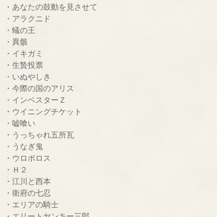
・あなたの鼓動を見させて
・アラクニド
・蟻の王
・異骸
・イキガミ
・生贄投票
・いぬやしき
・今際の国のアリス
・インベスターＺ
・ウイニングチケット
・嘘喰い
・うっちゃれ五所瓦
・うなぎ鬼
・ウロボロス
・Ｈ２
・江川と西本
・衛府の七忍
・エリアの騎士
・エリートヤンキー三郎