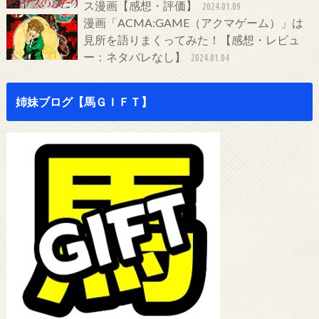
ス漫画【感想・評価】
2024.01.09
漫画「ACMA:GAME（アクマゲーム）」は
見所を語りまくってみた！【感想・レビュ
ー：ネタバレなし】
2024.01.04
姉妹ブログ【馬ＧＩＦＴ】