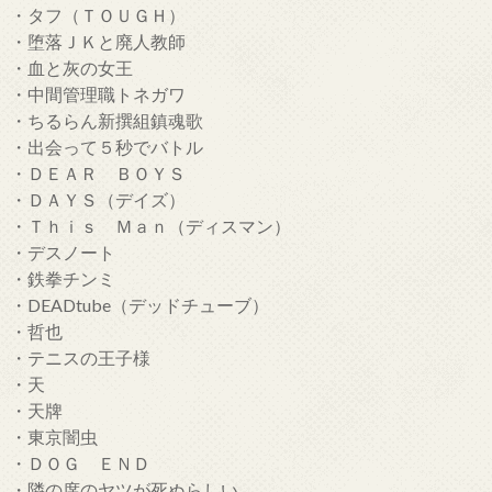
・タフ（ＴＯＵＧＨ）
・堕落ＪＫと廃人教師
・血と灰の女王
・中間管理職トネガワ
・ちるらん新撰組鎮魂歌
・出会って５秒でバトル
・ＤＥＡＲ ＢＯＹＳ
・ＤＡＹＳ（デイズ）
・Ｔｈｉｓ Ｍａｎ（ディスマン）
・デスノート
・鉄拳チンミ
・DEADtube（デッドチューブ）
・哲也
・テニスの王子様
・天
・天牌
・東京闇虫
・ＤＯＧ ＥＮＤ
・隣の席のヤツが死ぬらしい