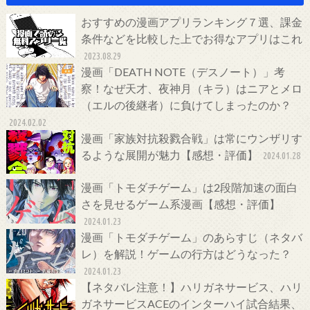
おすすめの漫画アプリランキング７選、課金
条件などを比較した上でお得なアプリはこれ
2023.08.29
漫画「DEATH NOTE（デスノート）」考
察！なぜ天才、夜神月（キラ）はニアとメロ
（エルの後継者）に負けてしまったのか？
2024.02.02
漫画「家族対抗殺戮合戦」は常にウンザリす
るような展開が魅力【感想・評価】
2024.01.28
漫画「トモダチゲーム」は2段階加速の面白
さを見せるゲーム系漫画【感想・評価】
2024.01.23
漫画「トモダチゲーム」のあらすじ（ネタバ
レ）を解説！ゲームの行方はどうなった？
2024.01.23
【ネタバレ注意！】ハリガネサービス、ハリ
ガネサービスACEのインターハイ試合結果、