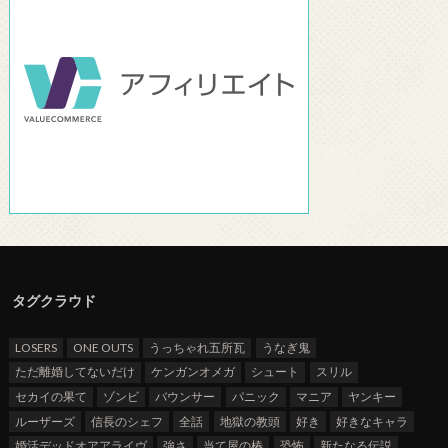
タグクラウド
LOSERS
ONE OUTS
うっちゃれ五所瓦
うなぎ鬼
ただ離婚してないだけ
ケンガンオメガ
シュート
スリル
セカイの果て
ゾンビ
バウンサー
パニック
マニア
ヤンキー
ルーザーズ
信長のシェフ
全話
地獄の教頭
好き
好きなキャラ
婚活デッドオアアライヴ
強さ
当て屋の椿
恐怖
新たなる伝説