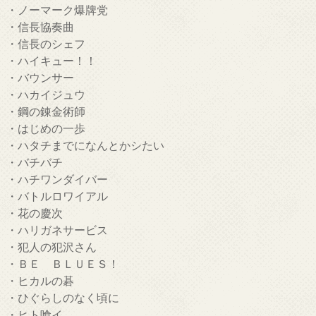
・ノーマーク爆牌党
・信長協奏曲
・信長のシェフ
・ハイキュー！！
・バウンサー
・ハカイジュウ
・鋼の錬金術師
・はじめの一歩
・ハタチまでになんとかシたい
・バチバチ
・ハチワンダイバー
・バトルロワイアル
・花の慶次
・ハリガネサービス
・犯人の犯沢さん
・ＢＥ ＢＬＵＥＳ！
・ヒカルの碁
・ひぐらしのなく頃に
・ヒト喰イ