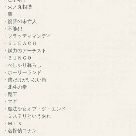
・火ノ丸相撲
・響
・復讐の未亡人
・不能犯
・ブラッディマンデイ
・ＢＬＥＡＣＨ
・錻力のアーチスト
・ＢＵＮＧＯ
・べしゃり暮らし
・ホーリーランド
・僕だけがいない街
・北斗の拳
・魔王
・マギ
・魔法少女オブ・ジ・エンド
・ミステリという勿れ
・ＭＩＸ
・名探偵コナン