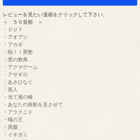
レビューを見たい漫画をクリックして下さい。
＜ ５０音順 ＞
・ＯＵＴ
・アオアシ
・アカギ
・暁！！男塾
・悪の教典
・アクマゲーム
・アサギロ
・あさひなぐ
・亜人
・当て屋の椿
・あなたの鼓動を見させて
・アラクニド
・蟻の王
・異骸
・イキガミ