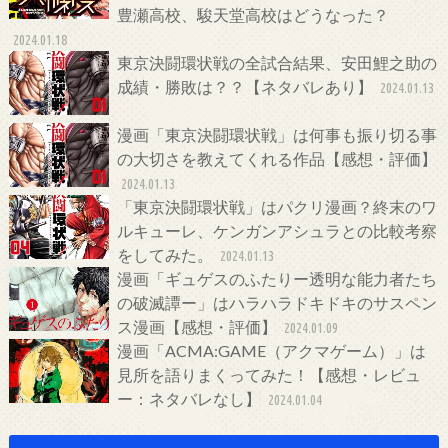
豊瀬高校、駿天堂高校はどうなった？
2024.01.18
東京決闘環状戦の全試合結果、安田鯉之助の
成績・勝敗は？？【ネタバレあり】
2024.01.13
漫画「東京決闘環状戦」は何事も振り切る事
の大切さを教えてくれる作品【感想・評価】
2024.01.13
「東京決闘環状戦」はパクリ漫画？終末のワ
ルキューレ、ケンガンアシュラとの比較考察
をしてみた。
2024.01.13
漫画「ギュゲスのふたりー透明な能力者たち
の破滅譚ー」はハラハラドキドキのサスペン
ス漫画【感想・評価】
2024.01.09
漫画「ACMA:GAME（アクマゲーム）」は
見所を語りまくってみた！【感想・レビュ
ー：ネタバレなし】
2024.01.04