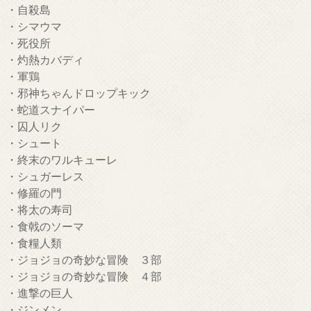
・自殺島
・シマウマ
・死役所
・灼熱カバディ
・軍鶏
・邪神ちゃんドロップキック
・蛇道スナイパー
・囚人リク
・シュート
・終末のワルキューレ
・シュガーレス
・修羅の門
・将太の寿司
・食戟のソーマ
・食糧人類
・ジョジョの奇妙な冒険 ３部
・ジョジョの奇妙な冒険 ４部
・進撃の巨人
・ジンメン