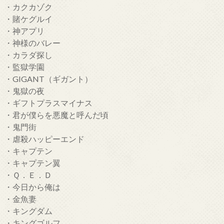
・カクカゾク
・賭ケグルイ
・神アプリ
・神様のバレー
・カラダ探し
・監獄学園
・GIGANT（ギガント）
・鬼獄の夜
・ギフトプラスマイナス
・君が僕らを悪魔と呼んだ頃
・鬼門街
・虐殺ハッピーエンド
・キャプテン
・キャプテン翼
・Ｑ．Ｅ．Ｄ
・今日から俺は
・金魚妻
・キングダム
・キングゴルフ