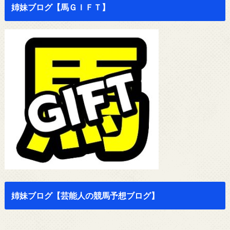
姉妹ブログ【馬ＧＩＦＴ】
姉妹ブログ【芸能人の競馬予想ブログ】