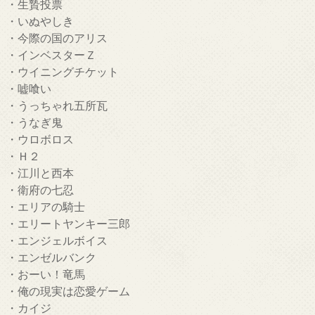
・生贄投票
・いぬやしき
・今際の国のアリス
・インベスターＺ
・ウイニングチケット
・嘘喰い
・うっちゃれ五所瓦
・うなぎ鬼
・ウロボロス
・Ｈ２
・江川と西本
・衛府の七忍
・エリアの騎士
・エリートヤンキー三郎
・エンジェルボイス
・エンゼルバンク
・おーい！竜馬
・俺の現実は恋愛ゲーム
・カイジ