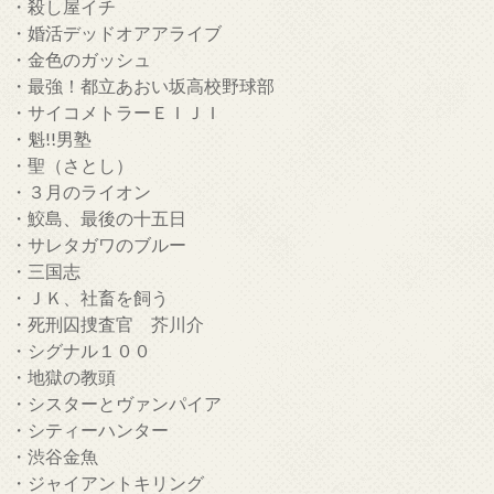
・殺し屋イチ
・婚活デッドオアアライブ
・金色のガッシュ
・最強！都立あおい坂高校野球部
・サイコメトラーＥＩＪＩ
・魁!!男塾
・聖（さとし）
・３月のライオン
・鮫島、最後の十五日
・サレタガワのブルー
・三国志
・ＪＫ、社畜を飼う
・死刑囚捜査官 芥川介
・シグナル１００
・地獄の教頭
・シスターとヴァンパイア
・シティーハンター
・渋谷金魚
・ジャイアントキリング