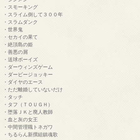
・スモーキング
・スライム倒して３００年
・スラムダンク
・世界鬼
・セカイの果て
・絶頂島の姫
・善悪の屑
・送球ボーイズ
・ダーウィンズゲーム
・ダービージョッキー
・ダイヤのエース
・ただ離婚していないだけ
・タッチ
・タフ（ＴＯＵＧＨ）
・堕落ＪＫと廃人教師
・血と灰の女王
・中間管理職トネガワ
・ちるらん新撰組鎮魂歌