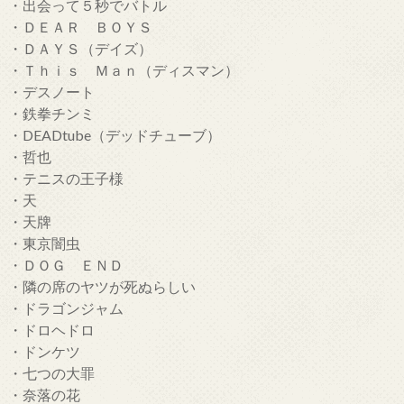
・出会って５秒でバトル
・ＤＥＡＲ ＢＯＹＳ
・ＤＡＹＳ（デイズ）
・Ｔｈｉｓ Ｍａｎ（ディスマン）
・デスノート
・鉄拳チンミ
・DEADtube（デッドチューブ）
・哲也
・テニスの王子様
・天
・天牌
・東京闇虫
・ＤＯＧ ＥＮＤ
・隣の席のヤツが死ぬらしい
・ドラゴンジャム
・ドロヘドロ
・ドンケツ
・七つの大罪
・奈落の花