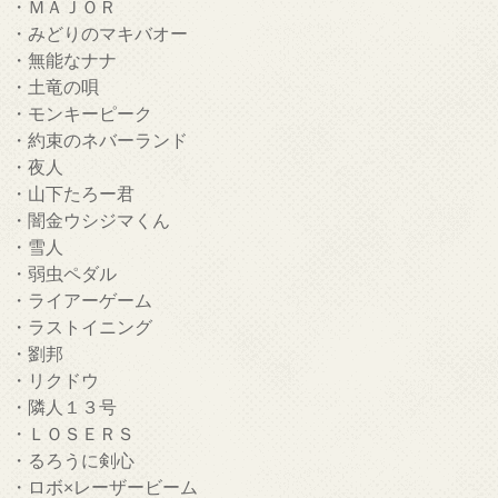
・ＭＡＪＯＲ
・みどりのマキバオー
・無能なナナ
・土竜の唄
・モンキーピーク
・約束のネバーランド
・夜人
・山下たろー君
・闇金ウシジマくん
・雪人
・弱虫ペダル
・ライアーゲーム
・ラストイニング
・劉邦
・リクドウ
・隣人１３号
・ＬＯＳＥＲＳ
・るろうに剣心
・ロボ×レーザービーム