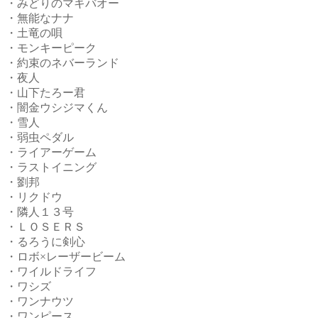
・みどりのマキバオー
・無能なナナ
・土竜の唄
・モンキーピーク
・約束のネバーランド
・夜人
・山下たろー君
・闇金ウシジマくん
・雪人
・弱虫ペダル
・ライアーゲーム
・ラストイニング
・劉邦
・リクドウ
・隣人１３号
・ＬＯＳＥＲＳ
・るろうに剣心
・ロボ×レーザービーム
・ワイルドライフ
・ワシズ
・ワンナウツ
・ワンピース