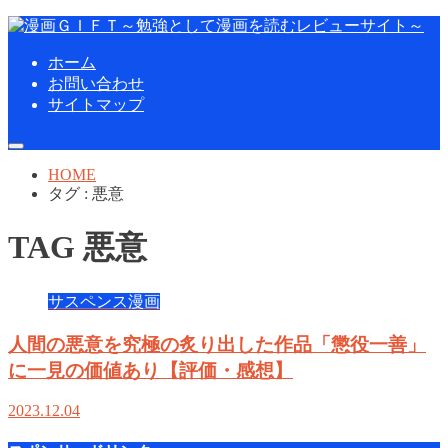
ホーム
お問い合わせ
サイトマップ
HOME
タグ : 悪意
TAG
悪意
サスペンス漫画
人間の悪意を究極の炙り出した作品「懲役一善」
に一見の価値あり【評価・感想】
2023.12.04