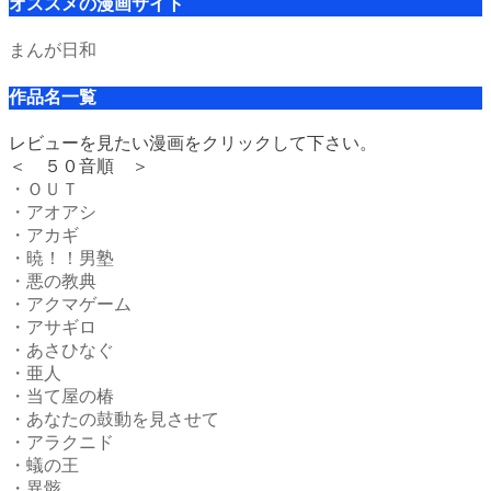
オススメの漫画サイト
まんが日和
作品名一覧
レビューを見たい漫画をクリックして下さい。
＜ ５０音順 ＞
・ＯＵＴ
・アオアシ
・アカギ
・暁！！男塾
・悪の教典
・アクマゲーム
・アサギロ
・あさひなぐ
・亜人
・当て屋の椿
・あなたの鼓動を見させて
・アラクニド
・蟻の王
・異骸