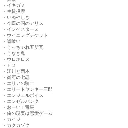
・イキガミ
・生贄投票
・いぬやしき
・今際の国のアリス
・インベスターＺ
・ウイニングチケット
・嘘喰い
・うっちゃれ五所瓦
・うなぎ鬼
・ウロボロス
・Ｈ２
・江川と西本
・衛府の七忍
・エリアの騎士
・エリートヤンキー三郎
・エンジェルボイス
・エンゼルバンク
・おーい！竜馬
・俺の現実は恋愛ゲーム
・カイジ
・カクカゾク