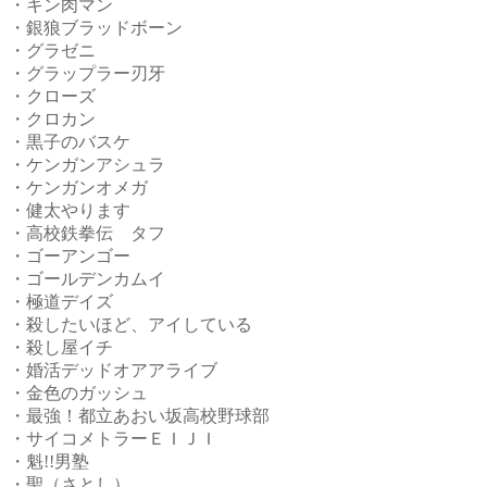
・キン肉マン
・銀狼ブラッドボーン
・グラゼニ
・グラップラー刃牙
・クローズ
・クロカン
・黒子のバスケ
・ケンガンアシュラ
・ケンガンオメガ
・健太やります
・高校鉄拳伝 タフ
・ゴーアンゴー
・ゴールデンカムイ
・極道デイズ
・殺したいほど、アイしている
・殺し屋イチ
・婚活デッドオアアライブ
・金色のガッシュ
・最強！都立あおい坂高校野球部
・サイコメトラーＥＩＪＩ
・魁!!男塾
・聖（さとし）