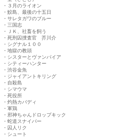
・３月のライオン
・鮫島、最後の十五日
・サレタガワのブルー
・三国志
・ＪＫ、社畜を飼う
・死刑囚捜査官 芥川介
・シグナル１００
・地獄の教頭
・シスターとヴァンパイア
・シティーハンター
・渋谷金魚
・ジャイアントキリング
・自殺島
・シマウマ
・死役所
・灼熱カバディ
・軍鶏
・邪神ちゃんドロップキック
・蛇道スナイパー
・囚人リク
・シュート