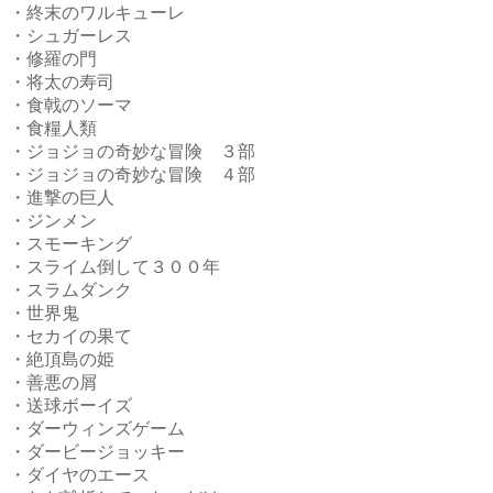
・終末のワルキューレ
・シュガーレス
・修羅の門
・将太の寿司
・食戟のソーマ
・食糧人類
・ジョジョの奇妙な冒険 ３部
・ジョジョの奇妙な冒険 ４部
・進撃の巨人
・ジンメン
・スモーキング
・スライム倒して３００年
・スラムダンク
・世界鬼
・セカイの果て
・絶頂島の姫
・善悪の屑
・送球ボーイズ
・ダーウィンズゲーム
・ダービージョッキー
・ダイヤのエース