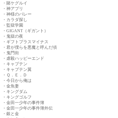
・賭ケグルイ
・神アプリ
・神様のバレー
・カラダ探し
・監獄学園
・GIGANT（ギガント）
・鬼獄の夜
・ギフトプラスマイナス
・君が僕らを悪魔と呼んだ頃
・鬼門街
・虐殺ハッピーエンド
・キャプテン
・キャプテン翼
・Ｑ．Ｅ．Ｄ
・今日から俺は
・金魚妻
・キングダム
・キングゴルフ
・金田一少年の事件簿
・金田一少年の事件簿外伝
・銀と金