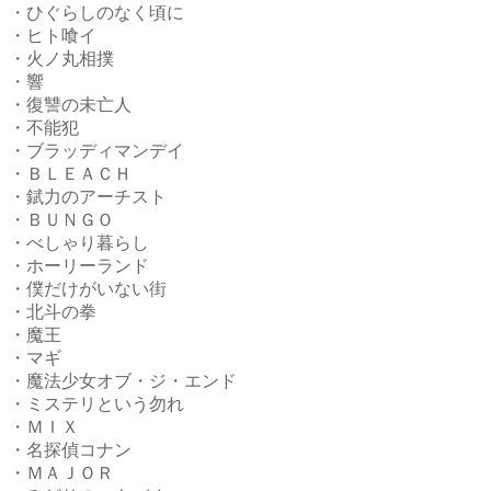
・ひぐらしのなく頃に
・ヒト喰イ
・火ノ丸相撲
・響
・復讐の未亡人
・不能犯
・ブラッディマンデイ
・ＢＬＥＡＣＨ
・錻力のアーチスト
・ＢＵＮＧＯ
・べしゃり暮らし
・ホーリーランド
・僕だけがいない街
・北斗の拳
・魔王
・マギ
・魔法少女オブ・ジ・エンド
・ミステリという勿れ
・ＭＩＸ
・名探偵コナン
・ＭＡＪＯＲ