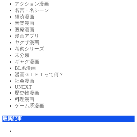
アクション漫画
名言・名シーン
経済漫画
音楽漫画
医療漫画
漫画アプリ
ヤクザ漫画
考察シリーズ
未分類
ギャグ漫画
BL系漫画
漫画ＧＩＦＴって何？
社会漫画
UNEXT
歴史物漫画
料理漫画
ゲーム系漫画
最新記事