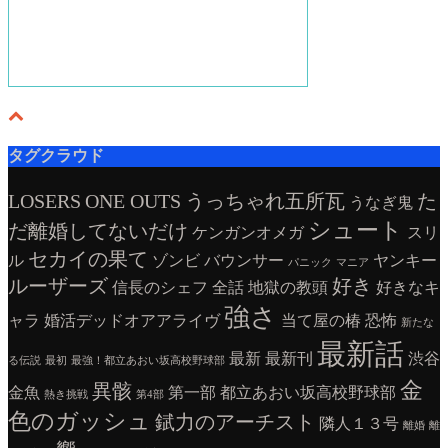
タグクラウド
LOSERS
ONE OUTS
うっちゃれ五所瓦
た
うなぎ鬼
シュート
だ離婚してないだけ
ケンガンオメガ
スリ
セカイの果て
ル
ゾンビ
バウンサー
ヤンキー
パニック
マニア
ルーザーズ
好き
信長のシェフ
全話
地獄の教頭
好きなキ
強さ
ャラ
婚活デッドオアアライヴ
当て屋の椿
恐怖
新たな
最新話
最新
最新刊
渋谷
る伝説
最初
最強！都立あおい坂高校野球部
金
異骸
金魚
第一部
都立あおい坂高校野球部
熱き挑戦
第4部
色のガッシュ
錻力のアーチスト
隣人１３号
離婚
離