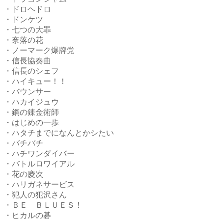
・ドロヘドロ
・ドンケツ
・七つの大罪
・奈落の花
・ノーマーク爆牌党
・信長協奏曲
・信長のシェフ
・ハイキュー！！
・バウンサー
・ハカイジュウ
・鋼の錬金術師
・はじめの一歩
・ハタチまでになんとかシたい
・バチバチ
・ハチワンダイバー
・バトルロワイアル
・花の慶次
・ハリガネサービス
・犯人の犯沢さん
・ＢＥ ＢＬＵＥＳ！
・ヒカルの碁