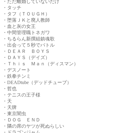
・ただ離婚していないだけ
・タッチ
・タフ（ＴＯＵＧＨ）
・堕落ＪＫと廃人教師
・血と灰の女王
・中間管理職トネガワ
・ちるらん新撰組鎮魂歌
・出会って５秒でバトル
・ＤＥＡＲ ＢＯＹＳ
・ＤＡＹＳ（デイズ）
・Ｔｈｉｓ Ｍａｎ（ディスマン）
・デスノート
・鉄拳チンミ
・DEADtube（デッドチューブ）
・哲也
・テニスの王子様
・天
・天牌
・東京闇虫
・ＤＯＧ ＥＮＤ
・隣の席のヤツが死ぬらしい
・ドラゴンジャム