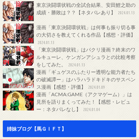
東京決闘環状戦の全試合結果、安田鯉之助の
成績・勝敗は？？【ネタバレあり】
2024.01.13
漫画「東京決闘環状戦」は何事も振り切る事
の大切さを教えてくれる作品【感想・評価】
2024.01.13
「東京決闘環状戦」はパクリ漫画？終末のワ
ルキューレ、ケンガンアシュラとの比較考察
をしてみた。
2024.01.13
漫画「ギュゲスのふたりー透明な能力者たち
の破滅譚ー」はハラハラドキドキのサスペン
ス漫画【感想・評価】
2024.01.09
漫画「ACMA:GAME（アクマゲーム）」は
見所を語りまくってみた！【感想・レビュ
ー：ネタバレなし】
2024.01.04
姉妹ブログ【馬ＧＩＦＴ】