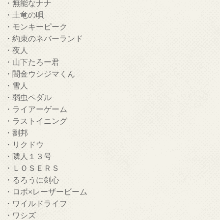
・無能なナナ
・土竜の唄
・モンキーピーク
・約束のネバーランド
・夜人
・山下たろー君
・闇金ウシジマくん
・雪人
・弱虫ペダル
・ライアーゲーム
・ラストイニング
・劉邦
・リクドウ
・隣人１３号
・ＬＯＳＥＲＳ
・るろうに剣心
・ロボ×レーザービーム
・ワイルドライフ
・ワシズ