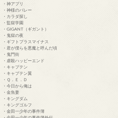
・神アプリ
・神様のバレー
・カラダ探し
・監獄学園
・GIGANT（ギガント）
・鬼獄の夜
・ギフトプラスマイナス
・君が僕らを悪魔と呼んだ頃
・鬼門街
・虐殺ハッピーエンド
・キャプテン
・キャプテン翼
・Ｑ．Ｅ．Ｄ
・今日から俺は
・金魚妻
・キングダム
・キングゴルフ
・金田一少年の事件簿
・金田一少年の事件簿外伝