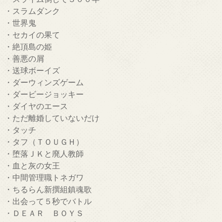
・スラムダンク
・世界鬼
・セカイの果て
・絶頂島の姫
・善悪の屑
・送球ボーイズ
・ダーウィンズゲーム
・ダービージョッキー
・ダイヤのエース
・ただ離婚していないだけ
・タッチ
・タフ（ＴＯＵＧＨ）
・堕落ＪＫと廃人教師
・血と灰の女王
・中間管理職トネガワ
・ちるらん新撰組鎮魂歌
・出会って５秒でバトル
・ＤＥＡＲ ＢＯＹＳ