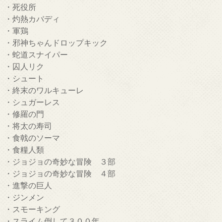
・死役所
・灼熱カバディ
・軍鶏
・邪神ちゃんドロップキック
・蛇道スナイパー
・囚人リク
・シュート
・終末のワルキューレ
・シュガーレス
・修羅の門
・将太の寿司
・食戟のソーマ
・食糧人類
・ジョジョの奇妙な冒険 ３部
・ジョジョの奇妙な冒険 ４部
・進撃の巨人
・ジンメン
・スモーキング
・スライム倒して３００年