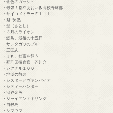
・金色のガッシュ
・最強！都立あおい坂高校野球部
・サイコメトラーＥＩＪＩ
・魁!!男塾
・聖（さとし）
・３月のライオン
・鮫島、最後の十五日
・サレタガワのブルー
・三国志
・ＪＫ、社畜を飼う
・死刑囚捜査官 芥川介
・シグナル１００
・地獄の教頭
・シスターとヴァンパイア
・シティーハンター
・渋谷金魚
・ジャイアントキリング
・自殺島
・シマウマ