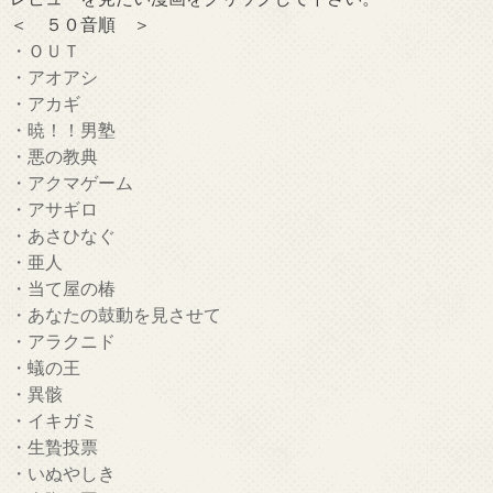
＜ ５０音順 ＞
・ＯＵＴ
・アオアシ
・アカギ
・暁！！男塾
・悪の教典
・アクマゲーム
・アサギロ
・あさひなぐ
・亜人
・当て屋の椿
・あなたの鼓動を見させて
・アラクニド
・蟻の王
・異骸
・イキガミ
・生贄投票
・いぬやしき