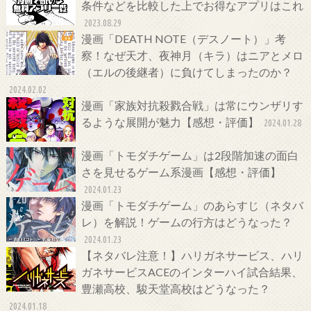
条件などを比較した上でお得なアプリはこれ
2023.08.29
漫画「DEATH NOTE（デスノート）」考
察！なぜ天才、夜神月（キラ）はニアとメロ
（エルの後継者）に負けてしまったのか？
2024.02.02
漫画「家族対抗殺戮合戦」は常にウンザリす
るような展開が魅力【感想・評価】
2024.01.28
漫画「トモダチゲーム」は2段階加速の面白
さを見せるゲーム系漫画【感想・評価】
2024.01.23
漫画「トモダチゲーム」のあらすじ（ネタバ
レ）を解説！ゲームの行方はどうなった？
2024.01.23
【ネタバレ注意！】ハリガネサービス、ハリ
ガネサービスACEのインターハイ試合結果、
豊瀬高校、駿天堂高校はどうなった？
2024.01.18