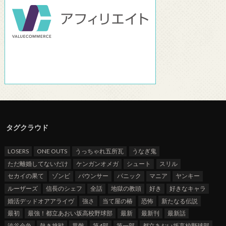
タグクラウド
LOSERS
ONE OUTS
うっちゃれ五所瓦
うなぎ鬼
ただ離婚してないだけ
ケンガンオメガ
シュート
スリル
セカイの果て
ゾンビ
バウンサー
パニック
マニア
ヤンキー
ルーザーズ
信長のシェフ
全話
地獄の教頭
好き
好きなキャラ
婚活デッドオアアライヴ
強さ
当て屋の椿
恐怖
新たなる伝説
最初
最強！都立あおい坂高校野球部
最新
最新刊
最新話
渋谷金魚
熱き挑戦
異骸
第4部
第一部
都立あおい坂高校野球部