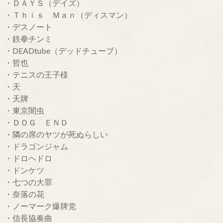
・ＤＡＹＳ（デイズ）
・Ｔｈｉｓ Ｍａｎ（ディスマン）
・デスノート
・鉄拳チンミ
・DEADtube（デッドチューブ）
・哲也
・テニスの王子様
・天
・天牌
・東京闇虫
・ＤＯＧ ＥＮＤ
・隣の席のヤツが死ぬらしい
・ドラゴンジャム
・ドロヘドロ
・ドンケツ
・七つの大罪
・奈落の花
・ノーマーク爆牌党
・信長協奏曲