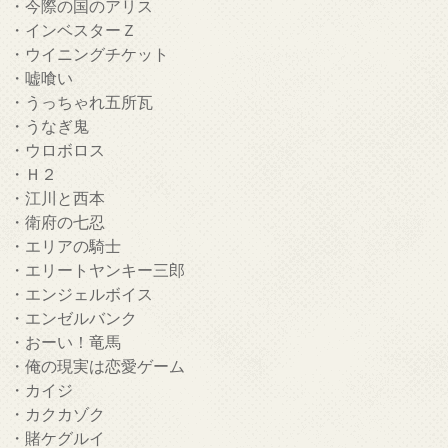
・今際の国のアリス
・インベスターＺ
・ウイニングチケット
・嘘喰い
・うっちゃれ五所瓦
・うなぎ鬼
・ウロボロス
・Ｈ２
・江川と西本
・衛府の七忍
・エリアの騎士
・エリートヤンキー三郎
・エンジェルボイス
・エンゼルバンク
・おーい！竜馬
・俺の現実は恋愛ゲーム
・カイジ
・カクカゾク
・賭ケグルイ