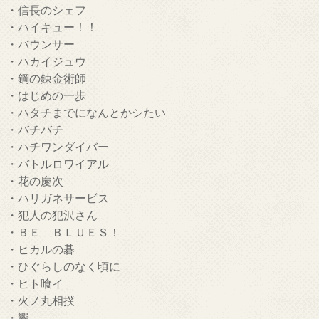
・信長のシェフ
・ハイキュー！！
・バウンサー
・ハカイジュウ
・鋼の錬金術師
・はじめの一歩
・ハタチまでになんとかシたい
・バチバチ
・ハチワンダイバー
・バトルロワイアル
・花の慶次
・ハリガネサービス
・犯人の犯沢さん
・ＢＥ ＢＬＵＥＳ！
・ヒカルの碁
・ひぐらしのなく頃に
・ヒト喰イ
・火ノ丸相撲
・響