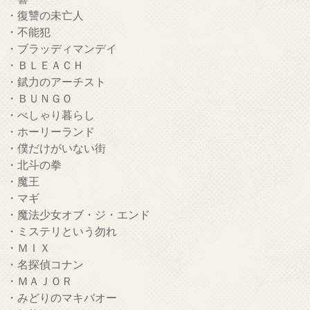
・復讐の未亡人
・不能犯
・ブラッディマンデイ
・ＢＬＥＡＣＨ
・錻力のアーチスト
・ＢＵＮＧＯ
・べしゃり暮らし
・ホーリーランド
・僕だけがいない街
・北斗の拳
・魔王
・マギ
・魔法少女オブ・ジ・エンド
・ミステリという勿れ
・ＭＩＸ
・名探偵コナン
・ＭＡＪＯＲ
・みどりのマキバオー