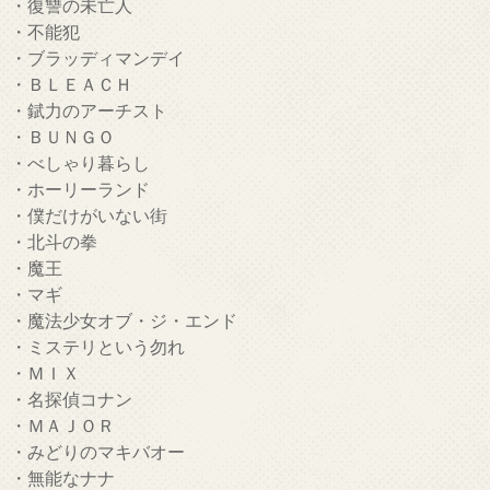
・復讐の未亡人
・不能犯
・ブラッディマンデイ
・ＢＬＥＡＣＨ
・錻力のアーチスト
・ＢＵＮＧＯ
・べしゃり暮らし
・ホーリーランド
・僕だけがいない街
・北斗の拳
・魔王
・マギ
・魔法少女オブ・ジ・エンド
・ミステリという勿れ
・ＭＩＸ
・名探偵コナン
・ＭＡＪＯＲ
・みどりのマキバオー
・無能なナナ