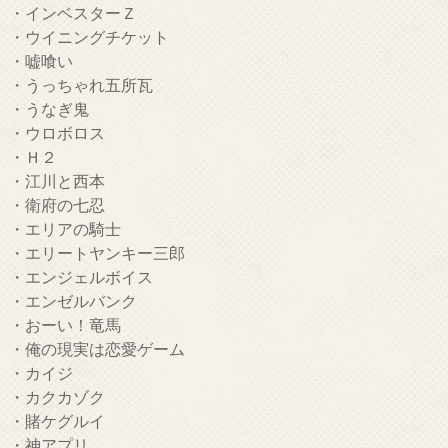
・インベスターＺ
・ウイニングチケット
・嘘喰い
・うっちゃれ五所瓦
・うなぎ鬼
・ウロボロス
・Ｈ２
・江川と西本
・衛府の七忍
・エリアの騎士
・エリートヤンキー三郎
・エンジェルボイス
・エンゼルバンク
・おーい！竜馬
・俺の現実は恋愛ゲーム
・カイジ
・カクカゾク
・賭ケグルイ
・神アプリ