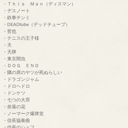
・Ｔｈｉｓ Ｍａｎ（ディスマン）
・デスノート
・鉄拳チンミ
・DEADtube（デッドチューブ）
・哲也
・テニスの王子様
・天
・天牌
・東京闇虫
・ＤＯＧ ＥＮＤ
・隣の席のヤツが死ぬらしい
・ドラゴンジャム
・ドロヘドロ
・ドンケツ
・七つの大罪
・奈落の花
・ノーマーク爆牌党
・信長協奏曲
・信長のシェフ