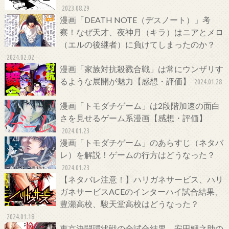
2023.08.29
漫画「DEATH NOTE（デスノート）」考
察！なぜ天才、夜神月（キラ）はニアとメロ
（エルの後継者）に負けてしまったのか？
2024.02.02
漫画「家族対抗殺戮合戦」は常にウンザリす
るような展開が魅力【感想・評価】
2024.01.28
漫画「トモダチゲーム」は2段階加速の面白
さを見せるゲーム系漫画【感想・評価】
2024.01.23
漫画「トモダチゲーム」のあらすじ（ネタバ
レ）を解説！ゲームの行方はどうなった？
2024.01.23
【ネタバレ注意！】ハリガネサービス、ハリ
ガネサービスACEのインターハイ試合結果、
豊瀬高校、駿天堂高校はどうなった？
2024.01.18
東京決闘環状戦の全試合結果、安田鯉之助の