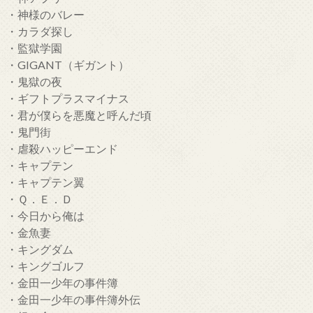
・神様のバレー
・カラダ探し
・監獄学園
・GIGANT（ギガント）
・鬼獄の夜
・ギフトプラスマイナス
・君が僕らを悪魔と呼んだ頃
・鬼門街
・虐殺ハッピーエンド
・キャプテン
・キャプテン翼
・Ｑ．Ｅ．Ｄ
・今日から俺は
・金魚妻
・キングダム
・キングゴルフ
・金田一少年の事件簿
・金田一少年の事件簿外伝