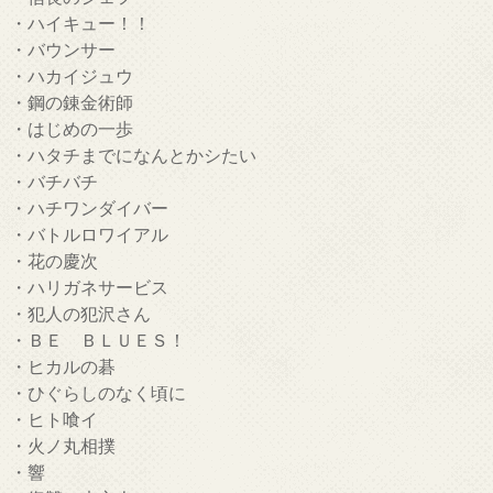
・ハイキュー！！
・バウンサー
・ハカイジュウ
・鋼の錬金術師
・はじめの一歩
・ハタチまでになんとかシたい
・バチバチ
・ハチワンダイバー
・バトルロワイアル
・花の慶次
・ハリガネサービス
・犯人の犯沢さん
・ＢＥ ＢＬＵＥＳ！
・ヒカルの碁
・ひぐらしのなく頃に
・ヒト喰イ
・火ノ丸相撲
・響