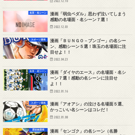
2022.12.10
名言・名シーン
漫画「弱虫ペダル」思わず泣いてしまう
感動の名場面・名シーン７選！
2022.12.03
スポーツ漫画
漫画「ＢＵＮＧＯ－ブンゴー」の名シー
ン、感動シーン５選！珠玉の名場面に注
目せよ！！
2022.04.23
名言・名シーン
漫画「ダイヤのエース」の名場面・名シ
ーン７選！感動の名シーンに注目せ
よ！！
2022.01.16
スポーツ漫画
漫画「アオアシ」の泣ける名場面５選、
かっこいい名シーンはコレだ！
2022.01.08
歴史物漫画
漫画「センゴク」の名シーン（名勝