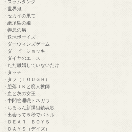
・スラムダンク
・世界鬼
・セカイの果て
・絶頂島の姫
・善悪の屑
・送球ボーイズ
・ダーウィンズゲーム
・ダービージョッキー
・ダイヤのエース
・ただ離婚していないだけ
・タッチ
・タフ（ＴＯＵＧＨ）
・堕落ＪＫと廃人教師
・血と灰の女王
・中間管理職トネガワ
・ちるらん新撰組鎮魂歌
・出会って５秒でバトル
・ＤＥＡＲ ＢＯＹＳ
・ＤＡＹＳ（デイズ）