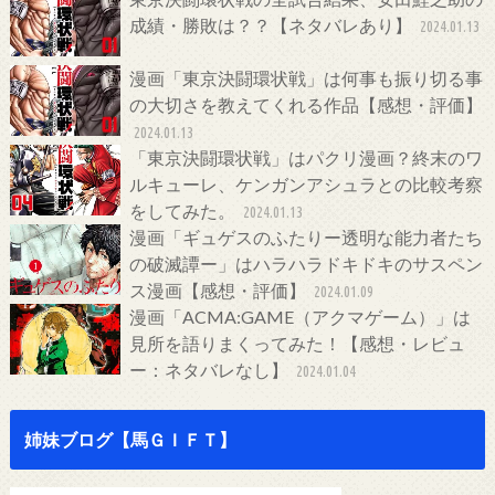
成績・勝敗は？？【ネタバレあり】
2024.01.13
漫画「東京決闘環状戦」は何事も振り切る事
の大切さを教えてくれる作品【感想・評価】
2024.01.13
「東京決闘環状戦」はパクリ漫画？終末のワ
ルキューレ、ケンガンアシュラとの比較考察
をしてみた。
2024.01.13
漫画「ギュゲスのふたりー透明な能力者たち
の破滅譚ー」はハラハラドキドキのサスペン
ス漫画【感想・評価】
2024.01.09
漫画「ACMA:GAME（アクマゲーム）」は
見所を語りまくってみた！【感想・レビュ
ー：ネタバレなし】
2024.01.04
姉妹ブログ【馬ＧＩＦＴ】