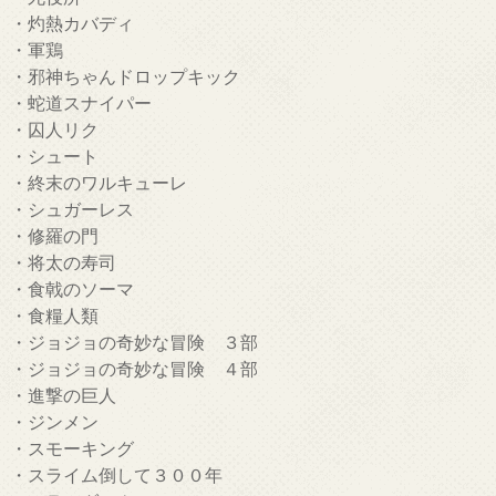
・灼熱カバディ
・軍鶏
・邪神ちゃんドロップキック
・蛇道スナイパー
・囚人リク
・シュート
・終末のワルキューレ
・シュガーレス
・修羅の門
・将太の寿司
・食戟のソーマ
・食糧人類
・ジョジョの奇妙な冒険 ３部
・ジョジョの奇妙な冒険 ４部
・進撃の巨人
・ジンメン
・スモーキング
・スライム倒して３００年