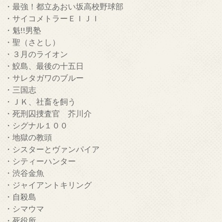
・最強！都立あおい坂高校野球部
・サイコメトラーＥＩＪＩ
・魁!!男塾
・聖（さとし）
・３月のライオン
・鮫島、最後の十五日
・サレタガワのブルー
・三国志
・ＪＫ、社畜を飼う
・死刑囚捜査官 芥川介
・シグナル１００
・地獄の教頭
・シスターとヴァンパイア
・シティーハンター
・渋谷金魚
・ジャイアントキリング
・自殺島
・シマウマ
・死役所