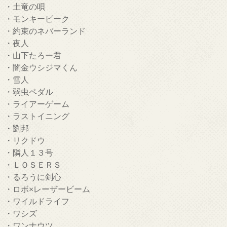
・土竜の唄
・モンキーピーク
・約束のネバーランド
・夜人
・山下たろー君
・闇金ウシジマくん
・雪人
・弱虫ペダル
・ライアーゲーム
・ラストイニング
・劉邦
・リクドウ
・隣人１３号
・ＬＯＳＥＲＳ
・るろうに剣心
・ロボ×レーザービーム
・ワイルドライフ
・ワシズ
・ワンナウツ