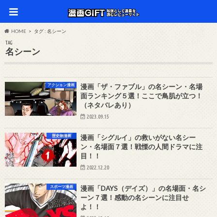
HOME
タグ : 名シーン
TAG
名シーン
アクション漫画
漫画「ザ・ファブル」の名シーン・名場
面ランキング５選！ここで鳥肌が立つ！
（ネタバレあり）
2023.09.15
歴史物漫画
漫画「シグルイ」の救いがない名シー
ン・名場面７選！戦慄の人間ドラマに注
目！！
2022.12.20
スポーツ漫画
漫画「DAYS（デイズ）」の名場面・名シ
ーン７選！感動の名シーンに注目せ
よ！！