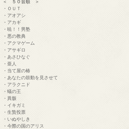
＜ ５０音順 ＞
・ＯＵＴ
・アオアシ
・アカギ
・暁！！男塾
・悪の教典
・アクマゲーム
・アサギロ
・あさひなぐ
・亜人
・当て屋の椿
・あなたの鼓動を見させて
・アラクニド
・蟻の王
・異骸
・イキガミ
・生贄投票
・いぬやしき
・今際の国のアリス