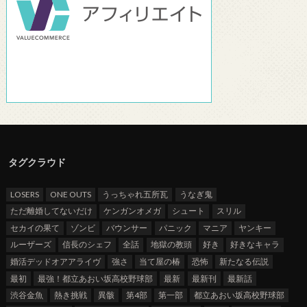
タグクラウド
LOSERS
ONE OUTS
うっちゃれ五所瓦
うなぎ鬼
ただ離婚してないだけ
ケンガンオメガ
シュート
スリル
セカイの果て
ゾンビ
バウンサー
パニック
マニア
ヤンキー
ルーザーズ
信長のシェフ
全話
地獄の教頭
好き
好きなキャラ
婚活デッドオアアライヴ
強さ
当て屋の椿
恐怖
新たなる伝説
最初
最強！都立あおい坂高校野球部
最新
最新刊
最新話
渋谷金魚
熱き挑戦
異骸
第4部
第一部
都立あおい坂高校野球部