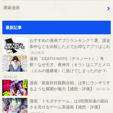
囲碁漫画
最新記事
おすすめの漫画アプリランキング７選、課金
条件などを比較した上でお得なアプリはこれ
2023.08.29
漫画「DEATH NOTE（デスノート）」考
察！なぜ天才、夜神月（キラ）はニアとメロ
（エルの後継者）に負けてしまったのか？
2024.02.02
漫画「家族対抗殺戮合戦」は常にウンザリす
るような展開が魅力【感想・評価】
2024.01.28
漫画「トモダチゲーム」は2段階加速の面白
さを見せるゲーム系漫画【感想・評価】