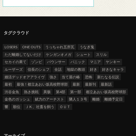
タグクラウド
LOSERS
ONE OUTS
うっちゃれ五所瓦
うなぎ鬼
ただ離婚してないだけ
ケンガンオメガ
シュート
スリル
セカイの果て
ゾンビ
バウンサー
パニック
マニア
ヤンキー
ルーザーズ
信長のシェフ
全話
地獄の教頭
好き
好きなキャラ
婚活デッドオアアライヴ
強さ
当て屋の椿
恐怖
新たなる伝説
最初
最強！都立あおい坂高校野球部
最新
最新刊
最新話
渋谷金魚
熱き挑戦
異骸
第4部
第一部
都立あおい坂高校野球部
金色のガッシュ
錻力のアーチスト
隣人１３号
離婚
離婚予定日
響
順位
ＪＫ、社畜を飼う
ＯＵＴ
アーカイブ