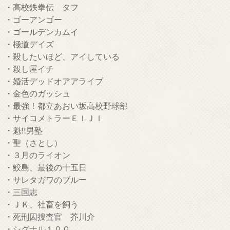
・高校鉄拳伝 タフ
・ゴーアンゴー
・ゴールデンカムイ
・極道デイズ
・殺したいほど、アイしている
・殺し屋イチ
・婚活デッドオアアライブ
・金色のガッシュ
・最強！都立あおい坂高校野球部
・サイコメトラーＥＩＪＩ
・魁!!男塾
・聖（さとし）
・３月のライオン
・鮫島、最後の十五日
・サレタガワのブルー
・三国志
・ＪＫ、社畜を飼う
・死刑囚捜査官 芥川介
・シグナル１００