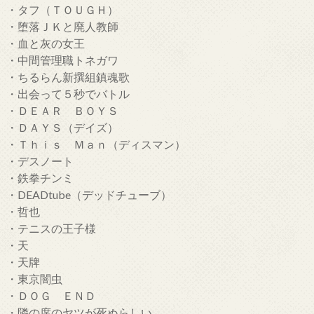
・タフ（ＴＯＵＧＨ）
・堕落ＪＫと廃人教師
・血と灰の女王
・中間管理職トネガワ
・ちるらん新撰組鎮魂歌
・出会って５秒でバトル
・ＤＥＡＲ ＢＯＹＳ
・ＤＡＹＳ（デイズ）
・Ｔｈｉｓ Ｍａｎ（ディスマン）
・デスノート
・鉄拳チンミ
・DEADtube（デッドチューブ）
・哲也
・テニスの王子様
・天
・天牌
・東京闇虫
・ＤＯＧ ＥＮＤ
・隣の席のヤツが死ぬらしい