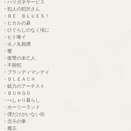
・ハリガネサービス
・犯人の犯沢さん
・ＢＥ ＢＬＵＥＳ！
・ヒカルの碁
・ひぐらしのなく頃に
・ヒト喰イ
・火ノ丸相撲
・響
・復讐の未亡人
・不能犯
・ブラッディマンデイ
・ＢＬＥＡＣＨ
・錻力のアーチスト
・ＢＵＮＧＯ
・べしゃり暮らし
・ホーリーランド
・僕だけがいない街
・北斗の拳
・魔王