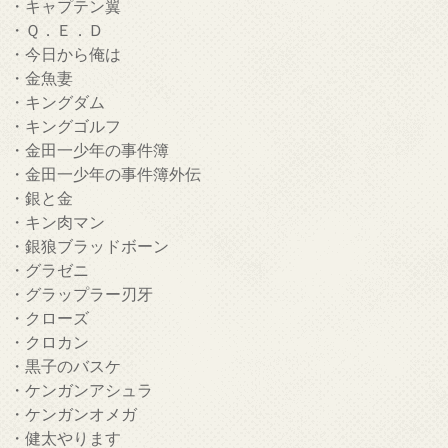
・キャプテン翼
・Ｑ．Ｅ．Ｄ
・今日から俺は
・金魚妻
・キングダム
・キングゴルフ
・金田一少年の事件簿
・金田一少年の事件簿外伝
・銀と金
・キン肉マン
・銀狼ブラッドボーン
・グラゼニ
・グラップラー刃牙
・クローズ
・クロカン
・黒子のバスケ
・ケンガンアシュラ
・ケンガンオメガ
・健太やります