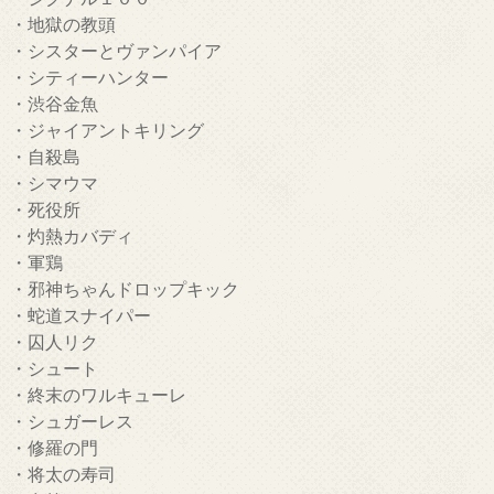
・地獄の教頭
・シスターとヴァンパイア
・シティーハンター
・渋谷金魚
・ジャイアントキリング
・自殺島
・シマウマ
・死役所
・灼熱カバディ
・軍鶏
・邪神ちゃんドロップキック
・蛇道スナイパー
・囚人リク
・シュート
・終末のワルキューレ
・シュガーレス
・修羅の門
・将太の寿司