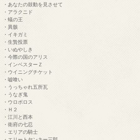
・あなたの鼓動を見させて
・アラクニド
・蟻の王
・異骸
・イキガミ
・生贄投票
・いぬやしき
・今際の国のアリス
・インベスターＺ
・ウイニングチケット
・嘘喰い
・うっちゃれ五所瓦
・うなぎ鬼
・ウロボロス
・Ｈ２
・江川と西本
・衛府の七忍
・エリアの騎士
・エリートヤンキー三郎