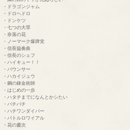
・ドラゴンジャム
・ドロヘドロ
・ドンケツ
・七つの大罪
・奈落の花
・ノーマーク爆牌党
・信長協奏曲
・信長のシェフ
・ハイキュー！！
・バウンサー
・ハカイジュウ
・鋼の錬金術師
・はじめの一歩
・ハタチまでになんとかシたい
・バチバチ
・ハチワンダイバー
・バトルロワイアル
・花の慶次