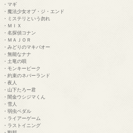
・マギ
・魔法少女オブ・ジ・エンド
・ミステリという勿れ
・ＭＩＸ
・名探偵コナン
・ＭＡＪＯＲ
・みどりのマキバオー
・無能なナナ
・土竜の唄
・モンキーピーク
・約束のネバーランド
・夜人
・山下たろー君
・闇金ウシジマくん
・雪人
・弱虫ペダル
・ライアーゲーム
・ラストイニング
・劉邦