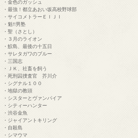
・金色のガッシュ
・最強！都立あおい坂高校野球部
・サイコメトラーＥＩＪＩ
・魁!!男塾
・聖（さとし）
・３月のライオン
・鮫島、最後の十五日
・サレタガワのブルー
・三国志
・ＪＫ、社畜を飼う
・死刑囚捜査官 芥川介
・シグナル１００
・地獄の教頭
・シスターとヴァンパイア
・シティーハンター
・渋谷金魚
・ジャイアントキリング
・自殺島
・シマウマ