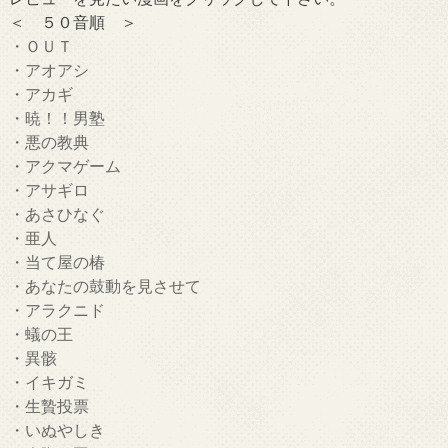
＜ ５０音順 ＞
・ＯＵＴ
・アオアシ
・アカギ
・暁！！男塾
・悪の教典
・アクマゲーム
・アサギロ
・あさひなぐ
・亜人
・当て屋の椿
・あなたの鼓動を見させて
・アラクニド
・蟻の王
・異骸
・イキガミ
・生贄投票
・いぬやしき