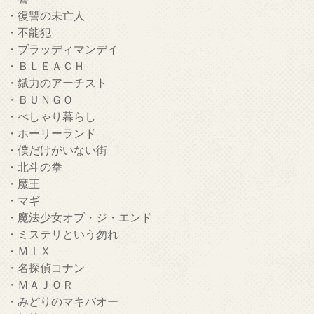
・復讐の未亡人
・不能犯
・ブラッディマンデイ
・ＢＬＥＡＣＨ
・錻力のアーチスト
・ＢＵＮＧＯ
・べしゃり暮らし
・ホーリーランド
・僕だけがいない街
・北斗の拳
・魔王
・マギ
・魔法少女オブ・ジ・エンド
・ミステリという勿れ
・ＭＩＸ
・名探偵コナン
・ＭＡＪＯＲ
・みどりのマキバオー