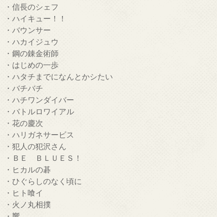
・信長のシェフ
・ハイキュー！！
・バウンサー
・ハカイジュウ
・鋼の錬金術師
・はじめの一歩
・ハタチまでになんとかシたい
・バチバチ
・ハチワンダイバー
・バトルロワイアル
・花の慶次
・ハリガネサービス
・犯人の犯沢さん
・ＢＥ ＢＬＵＥＳ！
・ヒカルの碁
・ひぐらしのなく頃に
・ヒト喰イ
・火ノ丸相撲
・響