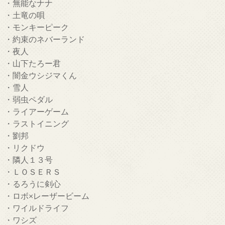
・無能なナナ
・土竜の唄
・モンキーピーク
・約束のネバーランド
・夜人
・山下たろー君
・闇金ウシジマくん
・雪人
・弱虫ペダル
・ライアーゲーム
・ラストイニング
・劉邦
・リクドウ
・隣人１３号
・ＬＯＳＥＲＳ
・るろうに剣心
・ロボ×レーザービーム
・ワイルドライフ
・ワシズ