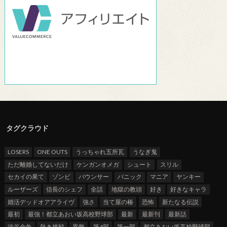
タグクラウド
LOSERS
ONE OUTS
うっちゃれ五所瓦
うなぎ鬼
ただ離婚してないだけ
ケンガンオメガ
シュート
スリル
セカイの果て
ゾンビ
バウンサー
パニック
マニア
ヤンキー
ルーザーズ
信長のシェフ
全話
地獄の教頭
好き
好きなキャラ
婚活デッドオアアライヴ
強さ
当て屋の椿
恐怖
新たなる伝説
最初
最強！都立あおい坂高校野球部
最新
最新刊
最新話
渋谷金魚
熱き挑戦
異骸
第4部
第一部
都立あおい坂高校野球部