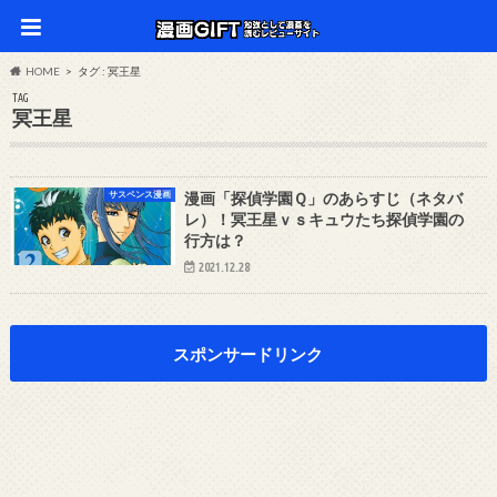
HOME
タグ : 冥王星
TAG
冥王星
サスペンス漫画
漫画「探偵学園Ｑ」のあらすじ（ネタバ
レ）！冥王星ｖｓキュウたち探偵学園の
行方は？
2021.12.28
スポンサードリンク