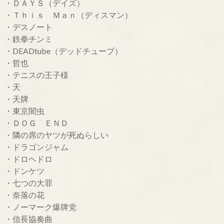
・ＤＡＹＳ（デイズ）
・Ｔｈｉｓ Ｍａｎ（ディスマン）
・デスノート
・鉄拳チンミ
・DEADtube（デッドチューブ）
・哲也
・テニスの王子様
・天
・天牌
・東京闇虫
・ＤＯＧ ＥＮＤ
・隣の席のヤツが死ぬらしい
・ドラゴンジャム
・ドロヘドロ
・ドンケツ
・七つの大罪
・奈落の花
・ノーマーク爆牌党
・信長協奏曲