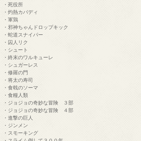
・死役所
・灼熱カバディ
・軍鶏
・邪神ちゃんドロップキック
・蛇道スナイパー
・囚人リク
・シュート
・終末のワルキューレ
・シュガーレス
・修羅の門
・将太の寿司
・食戟のソーマ
・食糧人類
・ジョジョの奇妙な冒険 ３部
・ジョジョの奇妙な冒険 ４部
・進撃の巨人
・ジンメン
・スモーキング
・スライム倒して３００年