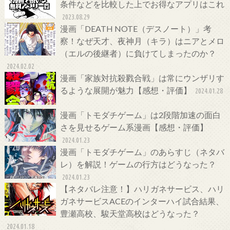
条件などを比較した上でお得なアプリはこれ
2023.08.29
漫画「DEATH NOTE（デスノート）」考
察！なぜ天才、夜神月（キラ）はニアとメロ
（エルの後継者）に負けてしまったのか？
2024.02.02
漫画「家族対抗殺戮合戦」は常にウンザリす
るような展開が魅力【感想・評価】
2024.01.28
漫画「トモダチゲーム」は2段階加速の面白
さを見せるゲーム系漫画【感想・評価】
2024.01.23
漫画「トモダチゲーム」のあらすじ（ネタバ
レ）を解説！ゲームの行方はどうなった？
2024.01.23
【ネタバレ注意！】ハリガネサービス、ハリ
ガネサービスACEのインターハイ試合結果、
豊瀬高校、駿天堂高校はどうなった？
2024.01.18