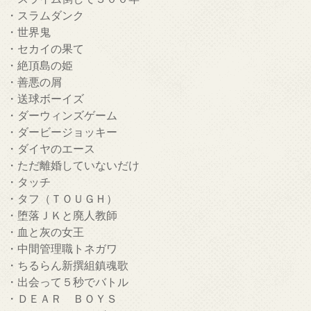
・スラムダンク
・世界鬼
・セカイの果て
・絶頂島の姫
・善悪の屑
・送球ボーイズ
・ダーウィンズゲーム
・ダービージョッキー
・ダイヤのエース
・ただ離婚していないだけ
・タッチ
・タフ（ＴＯＵＧＨ）
・堕落ＪＫと廃人教師
・血と灰の女王
・中間管理職トネガワ
・ちるらん新撰組鎮魂歌
・出会って５秒でバトル
・ＤＥＡＲ ＢＯＹＳ