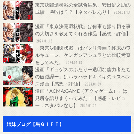
東京決闘環状戦の全試合結果、安田鯉之助の
成績・勝敗は？？【ネタバレあり】
2024.01.13
漫画「東京決闘環状戦」は何事も振り切る事
の大切さを教えてくれる作品【感想・評価】
2024.01.13
「東京決闘環状戦」はパクリ漫画？終末のワ
ルキューレ、ケンガンアシュラとの比較考察
をしてみた。
2024.01.13
漫画「ギュゲスのふたりー透明な能力者たち
の破滅譚ー」はハラハラドキドキのサスペン
ス漫画【感想・評価】
2024.01.09
漫画「ACMA:GAME（アクマゲーム）」は
見所を語りまくってみた！【感想・レビュ
ー：ネタバレなし】
2024.01.04
姉妹ブログ【馬ＧＩＦＴ】