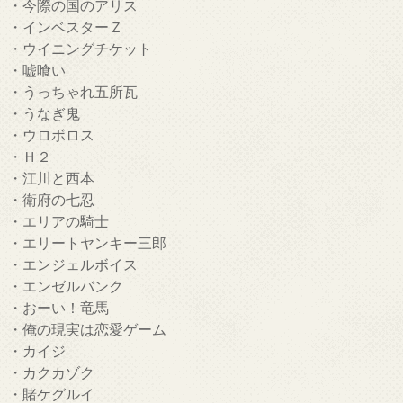
・今際の国のアリス
・インベスターＺ
・ウイニングチケット
・嘘喰い
・うっちゃれ五所瓦
・うなぎ鬼
・ウロボロス
・Ｈ２
・江川と西本
・衛府の七忍
・エリアの騎士
・エリートヤンキー三郎
・エンジェルボイス
・エンゼルバンク
・おーい！竜馬
・俺の現実は恋愛ゲーム
・カイジ
・カクカゾク
・賭ケグルイ