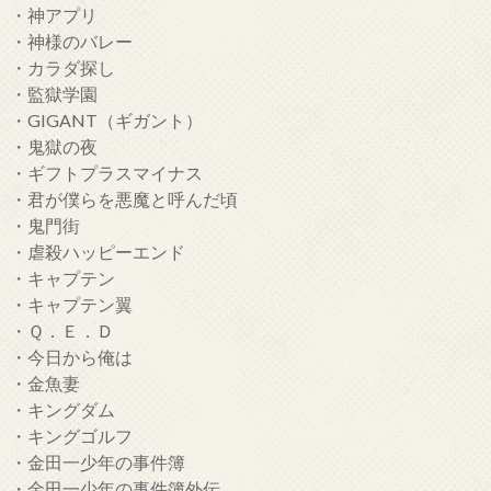
・神アプリ
・神様のバレー
・カラダ探し
・監獄学園
・GIGANT（ギガント）
・鬼獄の夜
・ギフトプラスマイナス
・君が僕らを悪魔と呼んだ頃
・鬼門街
・虐殺ハッピーエンド
・キャプテン
・キャプテン翼
・Ｑ．Ｅ．Ｄ
・今日から俺は
・金魚妻
・キングダム
・キングゴルフ
・金田一少年の事件簿
・金田一少年の事件簿外伝