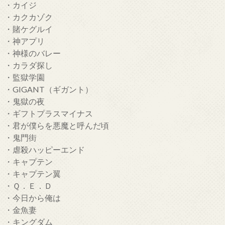
・カイジ
・カクカゾク
・賭ケグルイ
・神アプリ
・神様のバレー
・カラダ探し
・監獄学園
・GIGANT（ギガント）
・鬼獄の夜
・ギフトプラスマイナス
・君が僕らを悪魔と呼んだ頃
・鬼門街
・虐殺ハッピーエンド
・キャプテン
・キャプテン翼
・Ｑ．Ｅ．Ｄ
・今日から俺は
・金魚妻
・キングダム