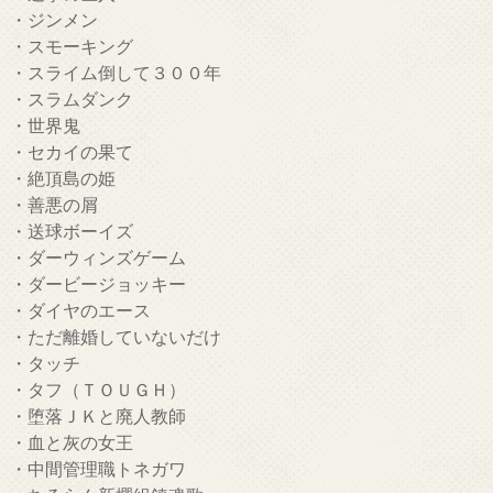
・ジンメン
・スモーキング
・スライム倒して３００年
・スラムダンク
・世界鬼
・セカイの果て
・絶頂島の姫
・善悪の屑
・送球ボーイズ
・ダーウィンズゲーム
・ダービージョッキー
・ダイヤのエース
・ただ離婚していないだけ
・タッチ
・タフ（ＴＯＵＧＨ）
・堕落ＪＫと廃人教師
・血と灰の女王
・中間管理職トネガワ