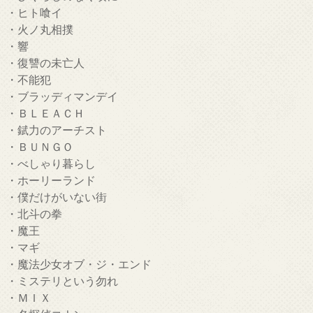
・ヒト喰イ
・火ノ丸相撲
・響
・復讐の未亡人
・不能犯
・ブラッディマンデイ
・ＢＬＥＡＣＨ
・錻力のアーチスト
・ＢＵＮＧＯ
・べしゃり暮らし
・ホーリーランド
・僕だけがいない街
・北斗の拳
・魔王
・マギ
・魔法少女オブ・ジ・エンド
・ミステリという勿れ
・ＭＩＸ