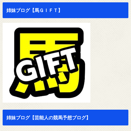
姉妹ブログ【馬ＧＩＦＴ】
姉妹ブログ【芸能人の競馬予想ブログ】