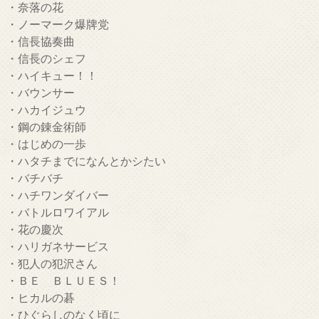
・奈落の花
・ノーマーク爆牌党
・信長協奏曲
・信長のシェフ
・ハイキュー！！
・バウンサー
・ハカイジュウ
・鋼の錬金術師
・はじめの一歩
・ハタチまでになんとかシたい
・バチバチ
・ハチワンダイバー
・バトルロワイアル
・花の慶次
・ハリガネサービス
・犯人の犯沢さん
・ＢＥ ＢＬＵＥＳ！
・ヒカルの碁
・ひぐらしのなく頃に