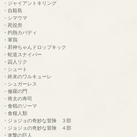
・ジャイアントキリング
・自殺島
・シマウマ
・死役所
・灼熱カバディ
・軍鶏
・邪神ちゃんドロップキック
・蛇道スナイパー
・囚人リク
・シュート
・終末のワルキューレ
・シュガーレス
・修羅の門
・将太の寿司
・食戟のソーマ
・食糧人類
・ジョジョの奇妙な冒険 ３部
・ジョジョの奇妙な冒険 ４部
・進撃の巨人