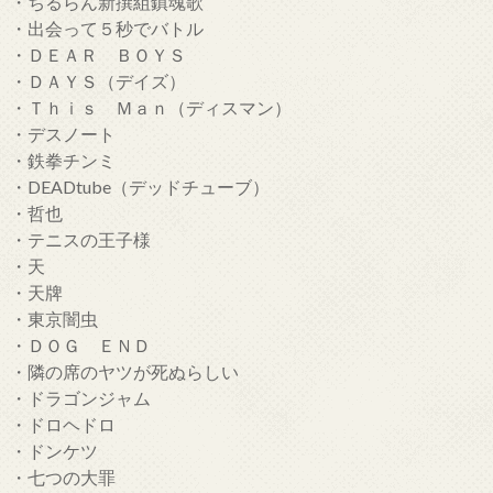
・ちるらん新撰組鎮魂歌
・出会って５秒でバトル
・ＤＥＡＲ ＢＯＹＳ
・ＤＡＹＳ（デイズ）
・Ｔｈｉｓ Ｍａｎ（ディスマン）
・デスノート
・鉄拳チンミ
・DEADtube（デッドチューブ）
・哲也
・テニスの王子様
・天
・天牌
・東京闇虫
・ＤＯＧ ＥＮＤ
・隣の席のヤツが死ぬらしい
・ドラゴンジャム
・ドロヘドロ
・ドンケツ
・七つの大罪