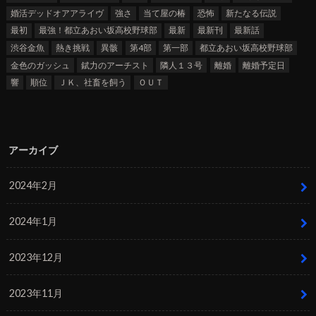
婚活デッドオアアライヴ
強さ
当て屋の椿
恐怖
新たなる伝説
最初
最強！都立あおい坂高校野球部
最新
最新刊
最新話
渋谷金魚
熱き挑戦
異骸
第4部
第一部
都立あおい坂高校野球部
金色のガッシュ
錻力のアーチスト
隣人１３号
離婚
離婚予定日
響
順位
ＪＫ、社畜を飼う
ＯＵＴ
アーカイブ
2024年2月
2024年1月
2023年12月
2023年11月