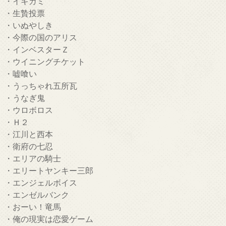
・イキガミ
・生贄投票
・いぬやしき
・今際の国のアリス
・インベスターＺ
・ウイニングチケット
・嘘喰い
・うっちゃれ五所瓦
・うなぎ鬼
・ウロボロス
・Ｈ２
・江川と西本
・衛府の七忍
・エリアの騎士
・エリートヤンキー三郎
・エンジェルボイス
・エンゼルバンク
・おーい！竜馬
・俺の現実は恋愛ゲーム