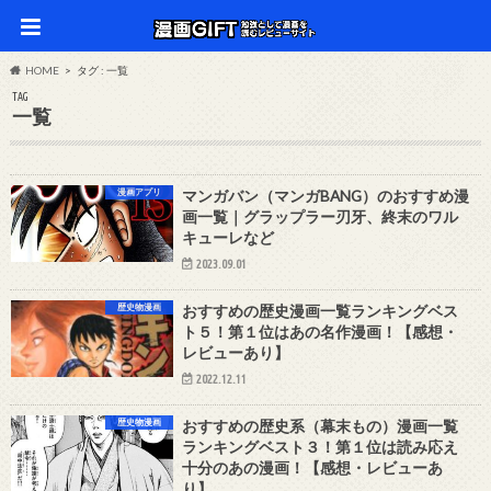
HOME
タグ : 一覧
TAG
一覧
漫画アプリ
マンガバン（マンガBANG）のおすすめ漫
画一覧｜グラップラー刃牙、終末のワル
キューレなど
2023.09.01
歴史物漫画
おすすめの歴史漫画一覧ランキングベス
ト５！第１位はあの名作漫画！【感想・
レビューあり】
2022.12.11
歴史物漫画
おすすめの歴史系（幕末もの）漫画一覧
ランキングベスト３！第１位は読み応え
十分のあの漫画！【感想・レビューあ
り】