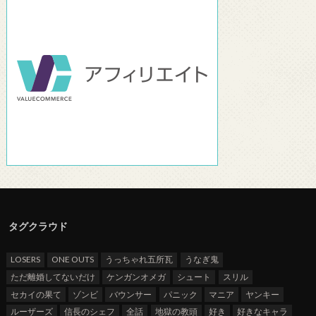
タグクラウド
LOSERS
ONE OUTS
うっちゃれ五所瓦
うなぎ鬼
ただ離婚してないだけ
ケンガンオメガ
シュート
スリル
セカイの果て
ゾンビ
バウンサー
パニック
マニア
ヤンキー
ルーザーズ
信長のシェフ
全話
地獄の教頭
好き
好きなキャラ