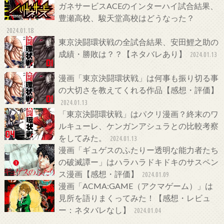
ガネサービスACEのインターハイ試合結果、
豊瀬高校、駿天堂高校はどうなった？
2024.01.18
東京決闘環状戦の全試合結果、安田鯉之助の
成績・勝敗は？？【ネタバレあり】
2024.01.13
漫画「東京決闘環状戦」は何事も振り切る事
の大切さを教えてくれる作品【感想・評価】
2024.01.13
「東京決闘環状戦」はパクリ漫画？終末のワ
ルキューレ、ケンガンアシュラとの比較考察
をしてみた。
2024.01.13
漫画「ギュゲスのふたりー透明な能力者たち
の破滅譚ー」はハラハラドキドキのサスペン
ス漫画【感想・評価】
2024.01.09
漫画「ACMA:GAME（アクマゲーム）」は
見所を語りまくってみた！【感想・レビュ
ー：ネタバレなし】
2024.01.04