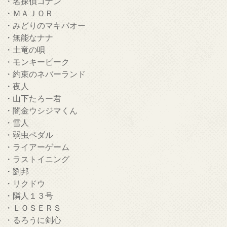
・名探偵コナン
・ＭＡＪＯＲ
・みどりのマキバオー
・無能なナナ
・土竜の唄
・モンキーピーク
・約束のネバーランド
・夜人
・山下たろー君
・闇金ウシジマくん
・雪人
・弱虫ペダル
・ライアーゲーム
・ラストイニング
・劉邦
・リクドウ
・隣人１３号
・ＬＯＳＥＲＳ
・るろうに剣心