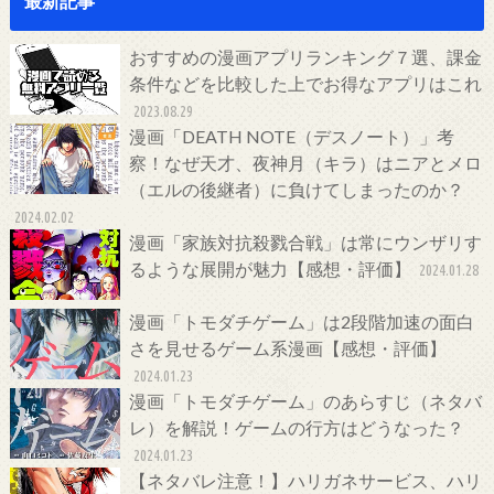
最新記事
おすすめの漫画アプリランキング７選、課金
条件などを比較した上でお得なアプリはこれ
2023.08.29
漫画「DEATH NOTE（デスノート）」考
察！なぜ天才、夜神月（キラ）はニアとメロ
（エルの後継者）に負けてしまったのか？
2024.02.02
漫画「家族対抗殺戮合戦」は常にウンザリす
るような展開が魅力【感想・評価】
2024.01.28
漫画「トモダチゲーム」は2段階加速の面白
さを見せるゲーム系漫画【感想・評価】
2024.01.23
漫画「トモダチゲーム」のあらすじ（ネタバ
レ）を解説！ゲームの行方はどうなった？
2024.01.23
【ネタバレ注意！】ハリガネサービス、ハリ