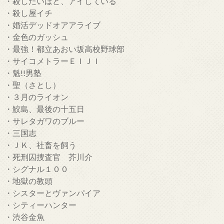
・殺したいほど、アイしている
・殺し屋イチ
・婚活デッドオアアライブ
・金色のガッシュ
・最強！都立あおい坂高校野球部
・サイコメトラーＥＩＪＩ
・魁!!男塾
・聖（さとし）
・３月のライオン
・鮫島、最後の十五日
・サレタガワのブルー
・三国志
・ＪＫ、社畜を飼う
・死刑囚捜査官 芥川介
・シグナル１００
・地獄の教頭
・シスターとヴァンパイア
・シティーハンター
・渋谷金魚