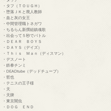
・タフ（ＴＯＵＧＨ）
・堕落ＪＫと廃人教師
・血と灰の女王
・中間管理職トネガワ
・ちるらん新撰組鎮魂歌
・出会って５秒でバトル
・ＤＥＡＲ ＢＯＹＳ
・ＤＡＹＳ（デイズ）
・Ｔｈｉｓ Ｍａｎ（ディスマン）
・デスノート
・鉄拳チンミ
・DEADtube（デッドチューブ）
・哲也
・テニスの王子様
・天
・天牌
・東京闇虫
・ＤＯＧ ＥＮＤ