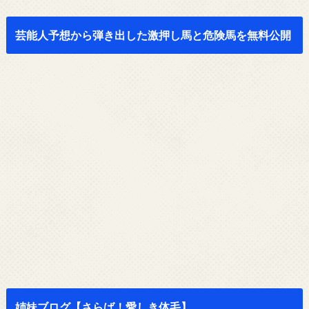
芸能人予想から弾き出した激押し馬と危険馬を無料公開
姉妹ブログ【さらば！愛しき体毛】