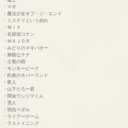
・マギ
・魔法少女オブ・ジ・エンド
・ミステリという勿れ
・ＭＩＸ
・名探偵コナン
・ＭＡＪＯＲ
・みどりのマキバオー
・無能なナナ
・土竜の唄
・モンキーピーク
・約束のネバーランド
・夜人
・山下たろー君
・闇金ウシジマくん
・雪人
・弱虫ペダル
・ライアーゲーム
・ラストイニング