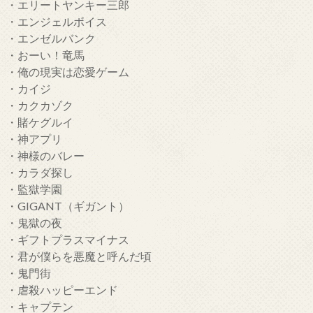
・エリートヤンキー三郎
・エンジェルボイス
・エンゼルバンク
・おーい！竜馬
・俺の現実は恋愛ゲーム
・カイジ
・カクカゾク
・賭ケグルイ
・神アプリ
・神様のバレー
・カラダ探し
・監獄学園
・GIGANT（ギガント）
・鬼獄の夜
・ギフトプラスマイナス
・君が僕らを悪魔と呼んだ頃
・鬼門街
・虐殺ハッピーエンド
・キャプテン