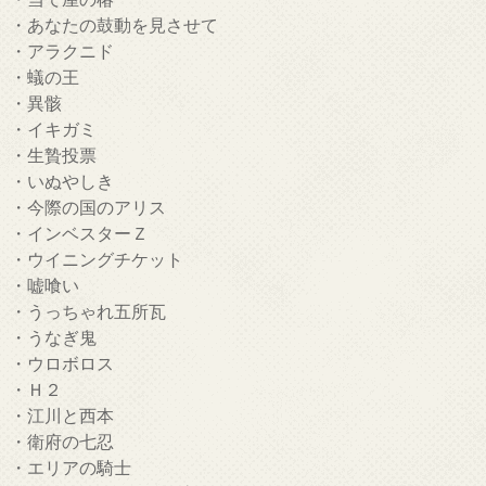
・あなたの鼓動を見させて
・アラクニド
・蟻の王
・異骸
・イキガミ
・生贄投票
・いぬやしき
・今際の国のアリス
・インベスターＺ
・ウイニングチケット
・嘘喰い
・うっちゃれ五所瓦
・うなぎ鬼
・ウロボロス
・Ｈ２
・江川と西本
・衛府の七忍
・エリアの騎士