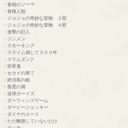
・食戟のソーマ
・食糧人類
・ジョジョの奇妙な冒険 ３部
・ジョジョの奇妙な冒険 ４部
・進撃の巨人
・ジンメン
・スモーキング
・スライム倒して３００年
・スラムダンク
・世界鬼
・セカイの果て
・絶頂島の姫
・善悪の屑
・送球ボーイズ
・ダーウィンズゲーム
・ダービージョッキー
・ダイヤのエース
・ただ離婚していないだけ
・タッチ