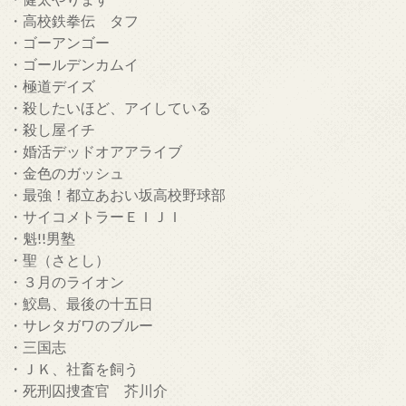
・高校鉄拳伝 タフ
・ゴーアンゴー
・ゴールデンカムイ
・極道デイズ
・殺したいほど、アイしている
・殺し屋イチ
・婚活デッドオアアライブ
・金色のガッシュ
・最強！都立あおい坂高校野球部
・サイコメトラーＥＩＪＩ
・魁!!男塾
・聖（さとし）
・３月のライオン
・鮫島、最後の十五日
・サレタガワのブルー
・三国志
・ＪＫ、社畜を飼う
・死刑囚捜査官 芥川介