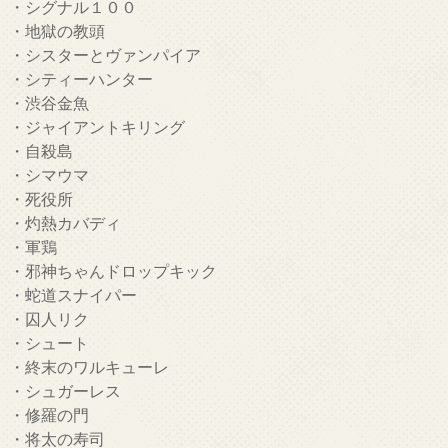
・シグナル１００
・地獄の教頭
・シスターとヴァンパイア
・シティーハンター
・渋谷金魚
・ジャイアントキリング
・自殺島
・シマウマ
・死役所
・灼熱カバディ
・軍鶏
・邪神ちゃんドロップキック
・蛇道スナイパー
・囚人リク
・シュート
・終末のワルキューレ
・シュガーレス
・修羅の門
・将太の寿司