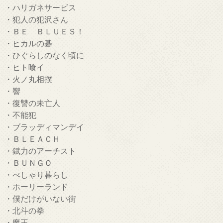
・ハリガネサービス
・犯人の犯沢さん
・ＢＥ ＢＬＵＥＳ！
・ヒカルの碁
・ひぐらしのなく頃に
・ヒト喰イ
・火ノ丸相撲
・響
・復讐の未亡人
・不能犯
・ブラッディマンデイ
・ＢＬＥＡＣＨ
・錻力のアーチスト
・ＢＵＮＧＯ
・べしゃり暮らし
・ホーリーランド
・僕だけがいない街
・北斗の拳
・魔王