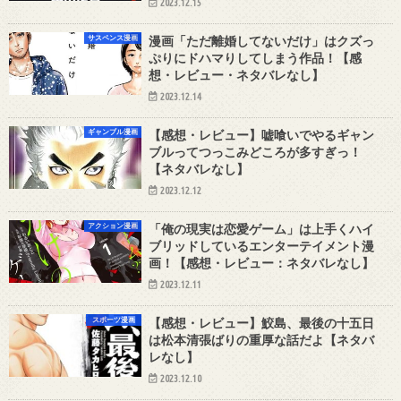
2023.12.15
サスペンス漫画
漫画「ただ離婚してないだけ」はクズっ
ぷりにドハマりしてしまう作品！【感
想・レビュー・ネタバレなし】
2023.12.14
ギャンブル漫画
【感想・レビュー】嘘喰いでやるギャン
ブルってつっこみどころが多すぎっ！
【ネタバレなし】
2023.12.12
アクション漫画
「俺の現実は恋愛ゲーム」は上手くハイ
ブリッドしているエンターテイメント漫
画！【感想・レビュー：ネタバレなし】
2023.12.11
スポーツ漫画
【感想・レビュー】鮫島、最後の十五日
は松本清張ばりの重厚な話だよ【ネタバ
レなし】
2023.12.10