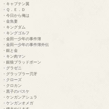
・キャプテン翼
・Ｑ．Ｅ．Ｄ
・今日から俺は
・金魚妻
・キングダム
・キングゴルフ
・金田一少年の事件簿
・金田一少年の事件簿外伝
・銀と金
・キン肉マン
・銀狼ブラッドボーン
・グラゼニ
・グラップラー刃牙
・クローズ
・クロカン
・黒子のバスケ
・ケンガンアシュラ
・ケンガンオメガ
・健太やります