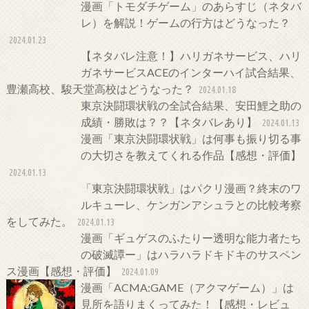
漫画「トモダチゲーム」のあらすじ（ネタバ
レ）を解説！ゲームの行方はどうなった？
2024.01.23
【ネタバレ注意！】ハリガネサービス、ハリ
ガネサービスACEのインターハイ試合結果、
豊瀬高校、駿天堂高校はどうなった？
2024.01.18
東京決闘環状戦の全試合結果、安田鯉之助の
成績・勝敗は？？【ネタバレあり】
2024.01.13
漫画「東京決闘環状戦」は何事も振り切る事
の大切さを教えてくれる作品【感想・評価】
2024.01.13
「東京決闘環状戦」はパクリ漫画？終末のワ
ルキューレ、ケンガンアシュラとの比較考察
をしてみた。
2024.01.13
漫画「ギュゲスのふたりー透明な能力者たち
の破滅譚ー」はハラハラドキドキのサスペン
ス漫画【感想・評価】
2024.01.09
漫画「ACMA:GAME（アクマゲーム）」は
見所を語りまくってみた！【感想・レビュ