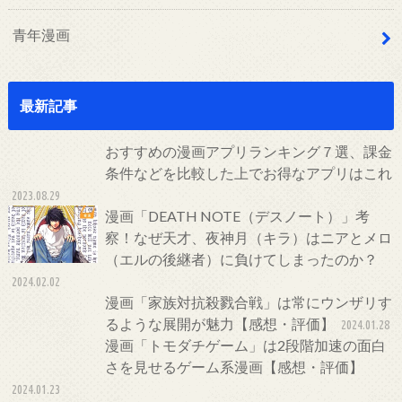
青年漫画
最新記事
おすすめの漫画アプリランキング７選、課金
条件などを比較した上でお得なアプリはこれ
2023.08.29
漫画「DEATH NOTE（デスノート）」考
察！なぜ天才、夜神月（キラ）はニアとメロ
（エルの後継者）に負けてしまったのか？
2024.02.02
漫画「家族対抗殺戮合戦」は常にウンザリす
るような展開が魅力【感想・評価】
2024.01.28
漫画「トモダチゲーム」は2段階加速の面白
さを見せるゲーム系漫画【感想・評価】
2024.01.23