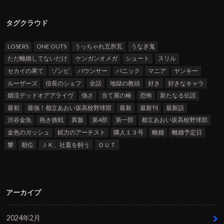
タグクラウド
LOSERS
ONE OUTS
うっちゃれ五所瓦
うなぎ鬼
ただ離婚してないだけ
ケンガンオメガ
シュート
スリル
セカイの果て
ゾンビ
バウンサー
パニック
マニア
ヤンキー
ルーザーズ
信長のシェフ
全話
地獄の教頭
好き
好きなキャラ
婚活デッドオアアライヴ
強さ
当て屋の椿
恐怖
新たなる伝説
最初
最強！都立あおい坂高校野球部
最新
最新刊
最新話
渋谷金魚
熱き挑戦
異骸
第4部
第一部
都立あおい坂高校野球部
金色のガッシュ
錻力のアーチスト
隣人１３号
離婚
離婚予定日
響
順位
ＪＫ、社畜を飼う
ＯＵＴ
アーカイブ
2024年2月