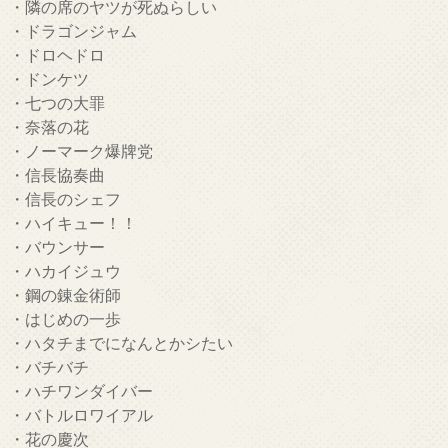
・隣の席のヤツが死ぬらしい
・ドラゴンジャム
・ドロヘドロ
・ドンケツ
・七つの大罪
・奈落の花
・ノーマーク爆牌党
・信長協奏曲
・信長のシェフ
・ハイキュー！！
・バウンサー
・ハカイジュウ
・鋼の錬金術師
・はじめの一歩
・ハタチまでになんとかシたい
・バチバチ
・ハチワンダイバー
・バトルロワイアル
・花の慶次