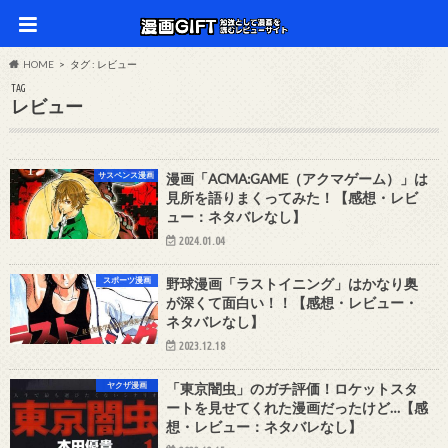
HOME
タグ : レビュー
TAG
レビュー
サスペンス漫画
漫画「ACMA:GAME（アクマゲーム）」は
見所を語りまくってみた！【感想・レビ
ュー：ネタバレなし】
2024.01.04
スポーツ漫画
野球漫画「ラストイニング」はかなり奥
が深くて面白い！！【感想・レビュー・
ネタバレなし】
2023.12.18
ヤクザ漫画
「東京闇虫」のガチ評価！ロケットスタ
ートを見せてくれた漫画だったけど…【感
想・レビュー：ネタバレなし】