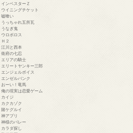
・インベスターＺ
・ウイニングチケット
・嘘喰い
・うっちゃれ五所瓦
・うなぎ鬼
・ウロボロス
・Ｈ２
・江川と西本
・衛府の七忍
・エリアの騎士
・エリートヤンキー三郎
・エンジェルボイス
・エンゼルバンク
・おーい！竜馬
・俺の現実は恋愛ゲーム
・カイジ
・カクカゾク
・賭ケグルイ
・神アプリ
・神様のバレー
・カラダ探し