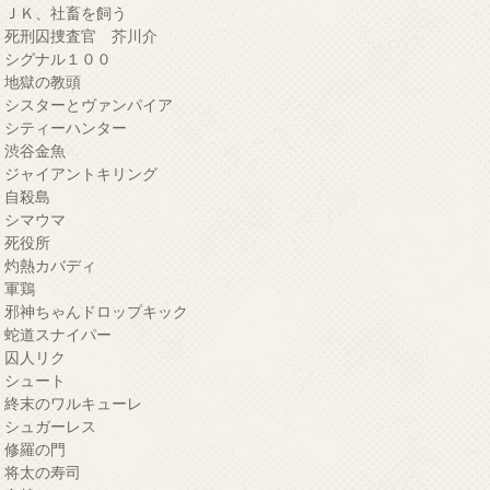
・ＪＫ、社畜を飼う
・死刑囚捜査官 芥川介
・シグナル１００
・地獄の教頭
・シスターとヴァンパイア
・シティーハンター
・渋谷金魚
・ジャイアントキリング
・自殺島
・シマウマ
・死役所
・灼熱カバディ
・軍鶏
・邪神ちゃんドロップキック
・蛇道スナイパー
・囚人リク
・シュート
・終末のワルキューレ
・シュガーレス
・修羅の門
・将太の寿司