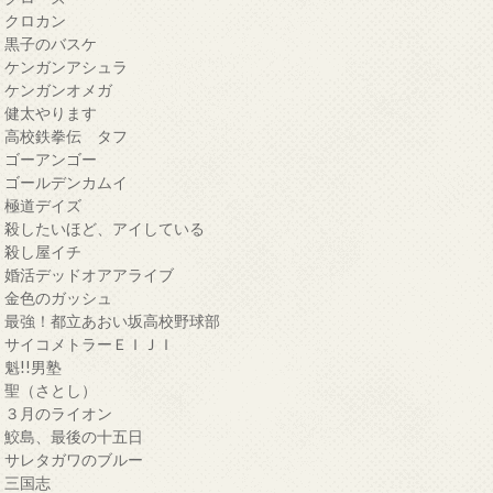
・クロカン
・黒子のバスケ
・ケンガンアシュラ
・ケンガンオメガ
・健太やります
・高校鉄拳伝 タフ
・ゴーアンゴー
・ゴールデンカムイ
・極道デイズ
・殺したいほど、アイしている
・殺し屋イチ
・婚活デッドオアアライブ
・金色のガッシュ
・最強！都立あおい坂高校野球部
・サイコメトラーＥＩＪＩ
・魁!!男塾
・聖（さとし）
・３月のライオン
・鮫島、最後の十五日
・サレタガワのブルー
・三国志