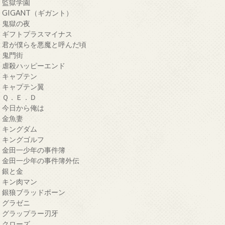
・監獄学園
・GIGANT（ギガント）
・鬼獄の夜
・ギフトプラスマイナス
・君が僕らを悪魔と呼んだ頃
・鬼門街
・虐殺ハッピーエンド
・キャプテン
・キャプテン翼
・Ｑ．Ｅ．Ｄ
・今日から俺は
・金魚妻
・キングダム
・キングゴルフ
・金田一少年の事件簿
・金田一少年の事件簿外伝
・銀と金
・キン肉マン
・銀狼ブラッドボーン
・グラゼニ
・グラップラー刃牙
・クローズ