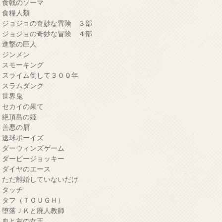
・食戟のソーマ
・食糧人類
・ジョジョの奇妙な冒険 ３部
・ジョジョの奇妙な冒険 ４部
・進撃の巨人
・ジンメン
・スモーキング
・スライム倒して３００年
・スラムダンク
・世界鬼
・セカイの果て
・絶頂島の姫
・善悪の屑
・送球ボーイズ
・ダーウィンズゲーム
・ダービージョッキー
・ダイヤのエース
・ただ離婚していないだけ
・タッチ
・タフ（ＴＯＵＧＨ）
・堕落ＪＫと廃人教師
・血と灰の女王