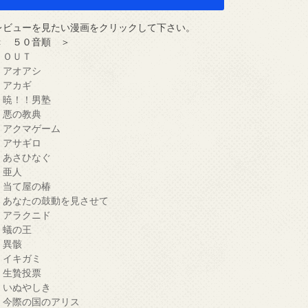
レビューを見たい漫画をクリックして下さい。
＜ ５０音順 ＞
・ＯＵＴ
・アオアシ
・アカギ
・暁！！男塾
・悪の教典
・アクマゲーム
・アサギロ
・あさひなぐ
・亜人
・当て屋の椿
・あなたの鼓動を見させて
・アラクニド
・蟻の王
・異骸
・イキガミ
・生贄投票
・いぬやしき
・今際の国のアリス