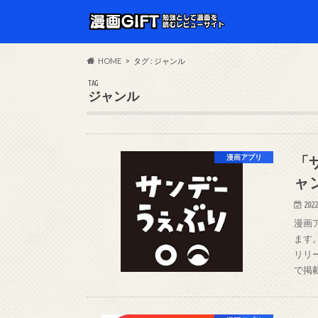
HOME
タグ : ジャンル
TAG
ジャンル
「
漫画アプリ
ャ
2022
漫画
ます
リリ
で掲