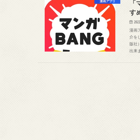
「
漫画アプリ
す
2022
漫画
介をし
版社
出来