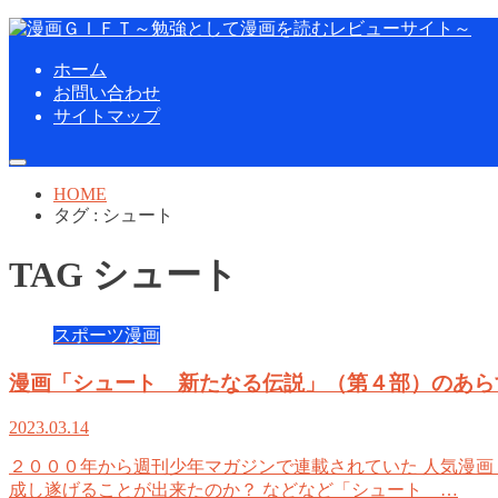
ホーム
お問い合わせ
サイトマップ
HOME
タグ : シュート
TAG
シュート
スポーツ漫画
漫画「シュート 新たなる伝説」（第４部）のあら
2023.03.14
２０００年から週刊少年マガジンで連載されていた 人気漫画
成し遂げることが出来たのか？ などなど「シュート …