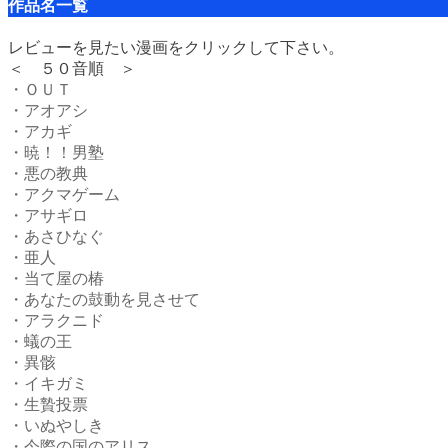
作品名一覧
レビューを見たい漫画をクリックして下さい。
＜ ５０音順 ＞
・ＯＵＴ
・アオアシ
・アカギ
・暁！！男塾
・悪の教典
・アクマゲーム
・アサギロ
・あさひなぐ
・亜人
・当て屋の椿
・あなたの鼓動を見させて
・アラクニド
・蟻の王
・異骸
・イキガミ
・生贄投票
・いぬやしき
・今際の国のアリス