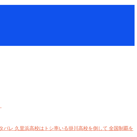
。
バレ 久里浜高校はトシ率いる掛川高校を倒して 全国制覇を