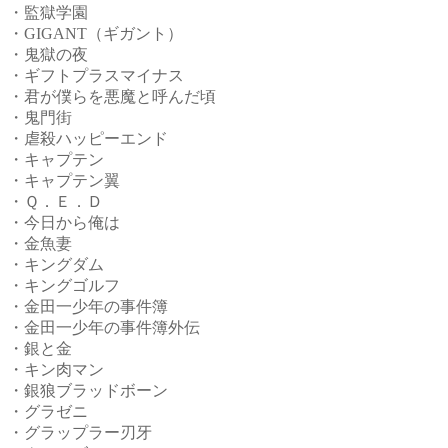
・監獄学園
・GIGANT（ギガント）
・鬼獄の夜
・ギフトプラスマイナス
・君が僕らを悪魔と呼んだ頃
・鬼門街
・虐殺ハッピーエンド
・キャプテン
・キャプテン翼
・Ｑ．Ｅ．Ｄ
・今日から俺は
・金魚妻
・キングダム
・キングゴルフ
・金田一少年の事件簿
・金田一少年の事件簿外伝
・銀と金
・キン肉マン
・銀狼ブラッドボーン
・グラゼニ
・グラップラー刃牙