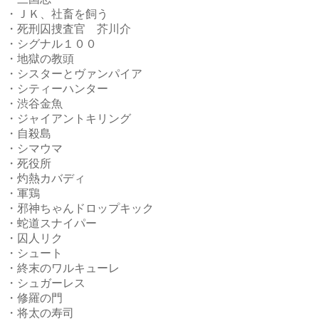
・ＪＫ、社畜を飼う
・死刑囚捜査官 芥川介
・シグナル１００
・地獄の教頭
・シスターとヴァンパイア
・シティーハンター
・渋谷金魚
・ジャイアントキリング
・自殺島
・シマウマ
・死役所
・灼熱カバディ
・軍鶏
・邪神ちゃんドロップキック
・蛇道スナイパー
・囚人リク
・シュート
・終末のワルキューレ
・シュガーレス
・修羅の門
・将太の寿司