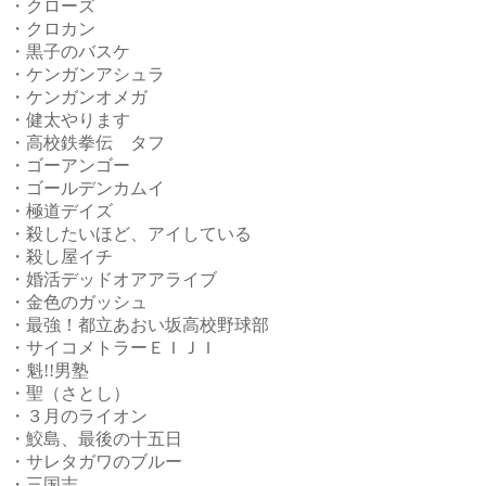
・クローズ
・クロカン
・黒子のバスケ
・ケンガンアシュラ
・ケンガンオメガ
・健太やります
・高校鉄拳伝 タフ
・ゴーアンゴー
・ゴールデンカムイ
・極道デイズ
・殺したいほど、アイしている
・殺し屋イチ
・婚活デッドオアアライブ
・金色のガッシュ
・最強！都立あおい坂高校野球部
・サイコメトラーＥＩＪＩ
・魁!!男塾
・聖（さとし）
・３月のライオン
・鮫島、最後の十五日
・サレタガワのブルー
・三国志