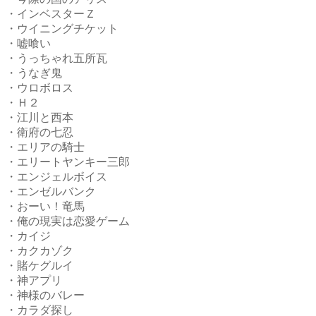
・インベスターＺ
・ウイニングチケット
・嘘喰い
・うっちゃれ五所瓦
・うなぎ鬼
・ウロボロス
・Ｈ２
・江川と西本
・衛府の七忍
・エリアの騎士
・エリートヤンキー三郎
・エンジェルボイス
・エンゼルバンク
・おーい！竜馬
・俺の現実は恋愛ゲーム
・カイジ
・カクカゾク
・賭ケグルイ
・神アプリ
・神様のバレー
・カラダ探し