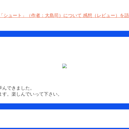
「シュート」（作者：大島司）について 感想（レビュー）を語
学んできました。
ます。楽しんでいって下さい。