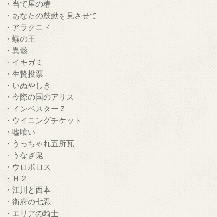
・当て屋の椿
・あなたの鼓動を見させて
・アラクニド
・蟻の王
・異骸
・イキガミ
・生贄投票
・いぬやしき
・今際の国のアリス
・インベスターＺ
・ウイニングチケット
・嘘喰い
・うっちゃれ五所瓦
・うなぎ鬼
・ウロボロス
・Ｈ２
・江川と西本
・衛府の七忍
・エリアの騎士