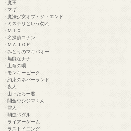
・魔王
・マギ
・魔法少女オブ・ジ・エンド
・ミステリという勿れ
・ＭＩＸ
・名探偵コナン
・ＭＡＪＯＲ
・みどりのマキバオー
・無能なナナ
・土竜の唄
・モンキーピーク
・約束のネバーランド
・夜人
・山下たろー君
・闇金ウシジマくん
・雪人
・弱虫ペダル
・ライアーゲーム
・ラストイニング