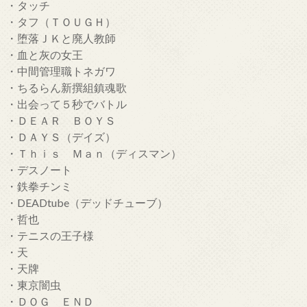
・タッチ
・タフ（ＴＯＵＧＨ）
・堕落ＪＫと廃人教師
・血と灰の女王
・中間管理職トネガワ
・ちるらん新撰組鎮魂歌
・出会って５秒でバトル
・ＤＥＡＲ ＢＯＹＳ
・ＤＡＹＳ（デイズ）
・Ｔｈｉｓ Ｍａｎ（ディスマン）
・デスノート
・鉄拳チンミ
・DEADtube（デッドチューブ）
・哲也
・テニスの王子様
・天
・天牌
・東京闇虫
・ＤＯＧ ＥＮＤ