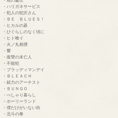
・ハリガネサービス
・犯人の犯沢さん
・ＢＥ ＢＬＵＥＳ！
・ヒカルの碁
・ひぐらしのなく頃に
・ヒト喰イ
・火ノ丸相撲
・響
・復讐の未亡人
・不能犯
・ブラッディマンデイ
・ＢＬＥＡＣＨ
・錻力のアーチスト
・ＢＵＮＧＯ
・べしゃり暮らし
・ホーリーランド
・僕だけがいない街
・北斗の拳