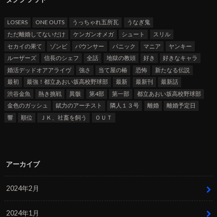
LOSERS
ONE OUTS
うっちゃれ五所瓦
うなぎ鬼
ただ離婚してないだけ
ケンガンオメガ
シュート
スリル
セカイの果て
ゾンビ
バウンサー
パニック
マニア
ヤンキー
ルーザーズ
信長のシェフ
全話
地獄の教頭
好き
好きなキャラ
婚活デッドオアアライヴ
強さ
当て屋の椿
恐怖
新たなる伝説
最初
最強！都立あおい坂高校野球部
最新
最新刊
最新話
渋谷金魚
熱き挑戦
異骸
第4部
第一部
都立あおい坂高校野球部
金色のガッシュ
錻力のアーチスト
隣人１３号
離婚
離婚予定日
響
順位
ＪＫ、社畜を飼う
ＯＵＴ
アーカイブ
2024年2月
2024年1月