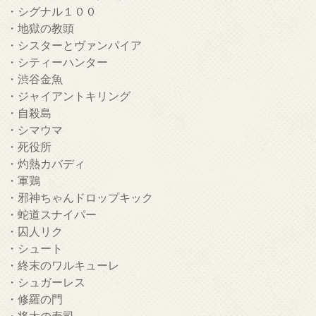
・シグナル１００
・地獄の教頭
・シスターとヴァンパイア
・シティーハンター
・渋谷金魚
・ジャイアントキリング
・自殺島
・シマウマ
・死役所
・灼熱カバディ
・軍鶏
・邪神ちゃんドロップキック
・蛇道スナイパー
・囚人リク
・シュート
・終末のワルキューレ
・シュガーレス
・修羅の門
・将太の寿司