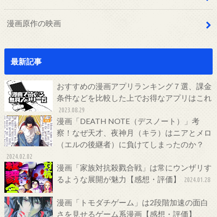
漫画原作の映画
最新記事
おすすめの漫画アプリランキング７選、課金
条件などを比較した上でお得なアプリはこれ
2023.08.29
漫画「DEATH NOTE（デスノート）」考
察！なぜ天才、夜神月（キラ）はニアとメロ
（エルの後継者）に負けてしまったのか？
2024.02.02
漫画「家族対抗殺戮合戦」は常にウンザリす
るような展開が魅力【感想・評価】
2024.01.28
漫画「トモダチゲーム」は2段階加速の面白
さを見せるゲーム系漫画【感想・評価】