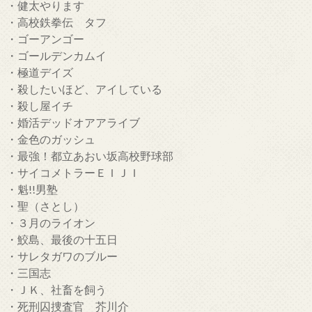
・健太やります
・高校鉄拳伝 タフ
・ゴーアンゴー
・ゴールデンカムイ
・極道デイズ
・殺したいほど、アイしている
・殺し屋イチ
・婚活デッドオアアライブ
・金色のガッシュ
・最強！都立あおい坂高校野球部
・サイコメトラーＥＩＪＩ
・魁!!男塾
・聖（さとし）
・３月のライオン
・鮫島、最後の十五日
・サレタガワのブルー
・三国志
・ＪＫ、社畜を飼う
・死刑囚捜査官 芥川介