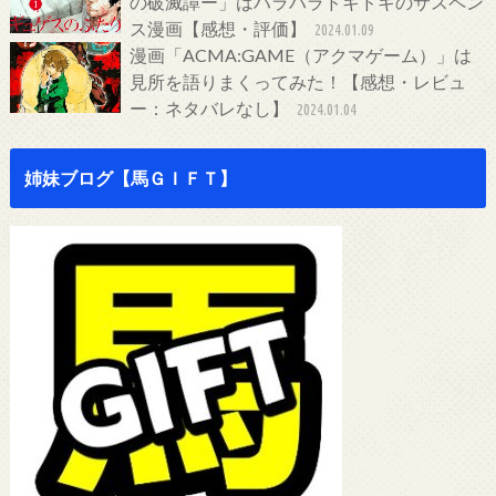
の破滅譚ー」はハラハラドキドキのサスペン
ス漫画【感想・評価】
2024.01.09
漫画「ACMA:GAME（アクマゲーム）」は
見所を語りまくってみた！【感想・レビュ
ー：ネタバレなし】
2024.01.04
姉妹ブログ【馬ＧＩＦＴ】