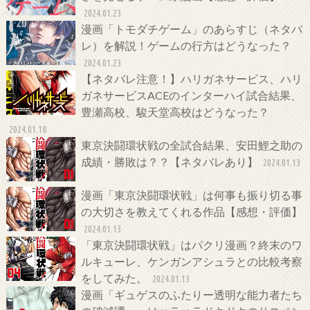
2024.01.23
漫画「トモダチゲーム」のあらすじ（ネタバ
レ）を解説！ゲームの行方はどうなった？
2024.01.23
【ネタバレ注意！】ハリガネサービス、ハリ
ガネサービスACEのインターハイ試合結果、
豊瀬高校、駿天堂高校はどうなった？
2024.01.18
東京決闘環状戦の全試合結果、安田鯉之助の
成績・勝敗は？？【ネタバレあり】
2024.01.13
漫画「東京決闘環状戦」は何事も振り切る事
の大切さを教えてくれる作品【感想・評価】
2024.01.13
「東京決闘環状戦」はパクリ漫画？終末のワ
ルキューレ、ケンガンアシュラとの比較考察
をしてみた。
2024.01.13
漫画「ギュゲスのふたりー透明な能力者たち