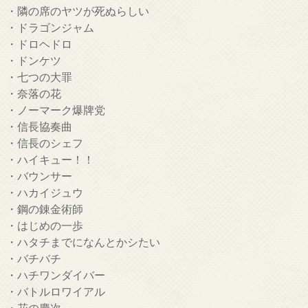
・隣の席のヤツが死ぬらしい
・ドラゴンジャム
・ドロヘドロ
・ドンケツ
・七つの大罪
・奈落の花
・ノーマーク爆牌党
・信長協奏曲
・信長のシェフ
・ハイキュー！！
・バウンサー
・ハカイジュウ
・鋼の錬金術師
・はじめの一歩
・ハタチまでになんとかシたい
・バチバチ
・ハチワンダイバー
・バトルロワイアル
・花の慶次