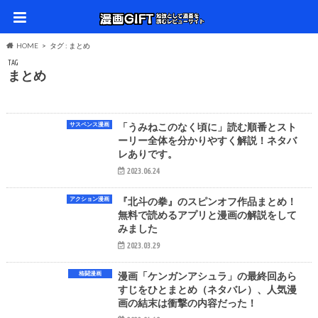
HOME
タグ : まとめ
TAG
まとめ
サスペンス漫画
「うみねこのなく頃に」読む順番とスト
ーリー全体を分かりやすく解説！ネタバ
レありです。
2023.06.24
アクション漫画
『北斗の拳』のスピンオフ作品まとめ！
無料で読めるアプリと漫画の解説をして
みました
2023.03.29
格闘漫画
漫画「ケンガンアシュラ」の最終回あら
すじをひとまとめ（ネタバレ）、人気漫
画の結末は衝撃の内容だった！