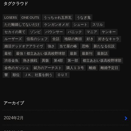
タグクラウド
LOSERS
ONE OUTS
うっちゃれ五所瓦
うなぎ鬼
ただ離婚してないだけ
ケンガンオメガ
シュート
スリル
セカイの果て
ゾンビ
バウンサー
パニック
マニア
ヤンキー
ルーザーズ
信長のシェフ
全話
地獄の教頭
好き
好きなキャラ
婚活デッドオアアライヴ
強さ
当て屋の椿
恐怖
新たなる伝説
最初
最強！都立あおい坂高校野球部
最新
最新刊
最新話
渋谷金魚
熱き挑戦
異骸
第4部
第一部
都立あおい坂高校野球部
金色のガッシュ
錻力のアーチスト
隣人１３号
離婚
離婚予定日
響
順位
ＪＫ、社畜を飼う
ＯＵＴ
アーカイブ
2024年2月