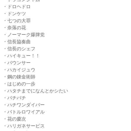
・ドロヘドロ
・ドンケツ
・七つの大罪
・奈落の花
・ノーマーク爆牌党
・信長協奏曲
・信長のシェフ
・ハイキュー！！
・バウンサー
・ハカイジュウ
・鋼の錬金術師
・はじめの一歩
・ハタチまでになんとかシたい
・バチバチ
・ハチワンダイバー
・バトルロワイアル
・花の慶次
・ハリガネサービス