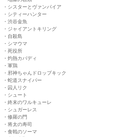
・シスターとヴァンパイア
・シティーハンター
・渋谷金魚
・ジャイアントキリング
・自殺島
・シマウマ
・死役所
・灼熱カバディ
・軍鶏
・邪神ちゃんドロップキック
・蛇道スナイパー
・囚人リク
・シュート
・終末のワルキューレ
・シュガーレス
・修羅の門
・将太の寿司
・食戟のソーマ