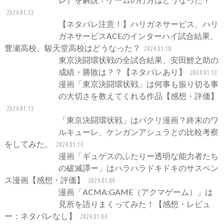
2024.01.23
【ネタバレ注意！】ハリガネサービス、ハリ
ガネサービスACEのインターハイ試合結果、
豊瀬高校、駿天堂高校はどうなった？
2024.01.18
東京決闘環状戦の全試合結果、安田鯉之助の
成績・勝敗は？？【ネタバレあり】
2024.01.13
漫画「東京決闘環状戦」は何事も振り切る事
の大切さを教えてくれる作品【感想・評価】
2024.01.13
「東京決闘環状戦」はパクリ漫画？終末のワ
ルキューレ、ケンガンアシュラとの比較考察
をしてみた。
2024.01.13
漫画「ギュゲスのふたりー透明な能力者たち
の破滅譚ー」はハラハラドキドキのサスペン
ス漫画【感想・評価】
2024.01.09
漫画「ACMA:GAME（アクマゲーム）」は
見所を語りまくってみた！【感想・レビュ
ー：ネタバレなし】
2024.01.04