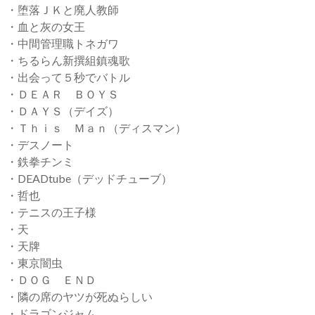
・堕落ＪＫと廃人教師
・血と灰の女王
・中間管理職トネガワ
・ちるらん新撰組鎮魂歌
・出会って５秒でバトル
・ＤＥＡＲ ＢＯＹＳ
・ＤＡＹＳ（デイズ）
・Ｔｈｉｓ Ｍａｎ（ディスマン）
・デスノート
・鉄拳チンミ
・DEADtube（デッドチューブ）
・哲也
・テニスの王子様
・天
・天牌
・東京闇虫
・ＤＯＧ ＥＮＤ
・隣の席のヤツが死ぬらしい
・ドラゴンジャム