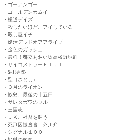
・ゴーアンゴー
・ゴールデンカムイ
・極道デイズ
・殺したいほど、アイしている
・殺し屋イチ
・婚活デッドオアアライブ
・金色のガッシュ
・最強！都立あおい坂高校野球部
・サイコメトラーＥＩＪＩ
・魁!!男塾
・聖（さとし）
・３月のライオン
・鮫島、最後の十五日
・サレタガワのブルー
・三国志
・ＪＫ、社畜を飼う
・死刑囚捜査官 芥川介
・シグナル１００
・地獄の教頭