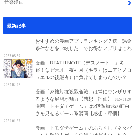
音楽漫画
最新記事
おすすめの漫画アプリランキング７選、課金
条件などを比較した上でお得なアプリはこれ
2023.08.29
漫画「DEATH NOTE（デスノート）」考
察！なぜ天才、夜神月（キラ）はニアとメロ
（エルの後継者）に負けてしまったのか？
2024.02.02
漫画「家族対抗殺戮合戦」は常にウンザリす
るような展開が魅力【感想・評価】
2024.01.28
漫画「トモダチゲーム」は2段階加速の面白
さを見せるゲーム系漫画【感想・評価】
2024.01.23
漫画「トモダチゲーム」のあらすじ（ネタバ
レ）を解説！ゲームの行方はどうなった？