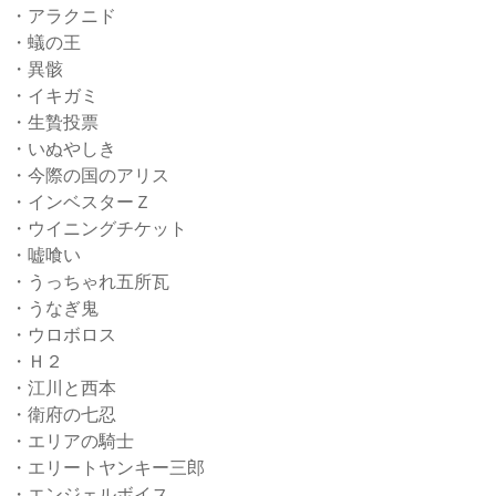
・アラクニド
・蟻の王
・異骸
・イキガミ
・生贄投票
・いぬやしき
・今際の国のアリス
・インベスターＺ
・ウイニングチケット
・嘘喰い
・うっちゃれ五所瓦
・うなぎ鬼
・ウロボロス
・Ｈ２
・江川と西本
・衛府の七忍
・エリアの騎士
・エリートヤンキー三郎
・エンジェルボイス