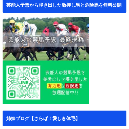
芸能人予想から弾き出した激押し馬と危険馬を無料公開
姉妹ブログ【さらば！愛しき体毛】