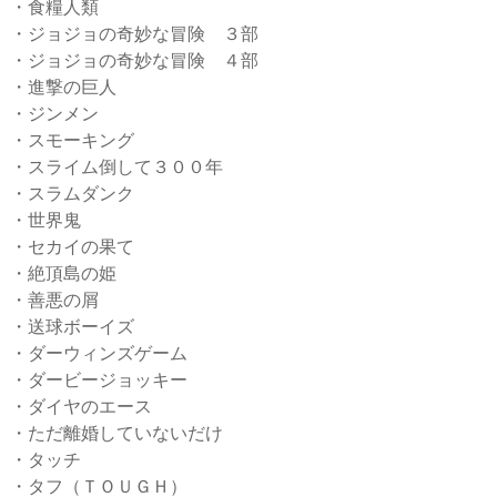
・食糧人類
・ジョジョの奇妙な冒険 ３部
・ジョジョの奇妙な冒険 ４部
・進撃の巨人
・ジンメン
・スモーキング
・スライム倒して３００年
・スラムダンク
・世界鬼
・セカイの果て
・絶頂島の姫
・善悪の屑
・送球ボーイズ
・ダーウィンズゲーム
・ダービージョッキー
・ダイヤのエース
・ただ離婚していないだけ
・タッチ
・タフ（ＴＯＵＧＨ）