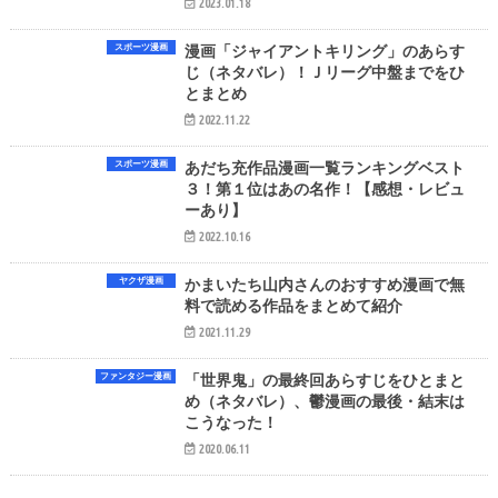
2023.01.18
スポーツ漫画
漫画「ジャイアントキリング」のあらす
じ（ネタバレ）！Ｊリーグ中盤までをひ
とまとめ
2022.11.22
スポーツ漫画
あだち充作品漫画一覧ランキングベスト
３！第１位はあの名作！【感想・レビュ
ーあり】
2022.10.16
ヤクザ漫画
かまいたち山内さんのおすすめ漫画で無
料で読める作品をまとめて紹介
2021.11.29
ファンタジー漫画
「世界鬼」の最終回あらすじをひとまと
め（ネタバレ）、鬱漫画の最後・結末は
こうなった！
2020.06.11