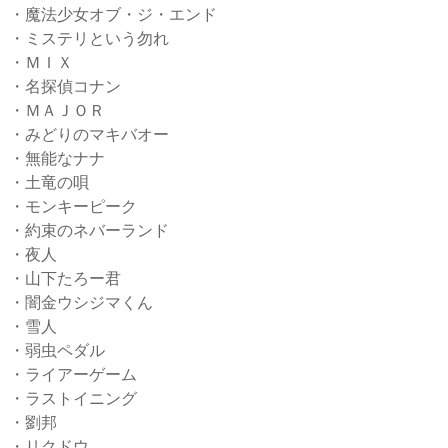
・魔法少女オブ・ジ・エンド
・ミステリという勿れ
・ＭＩＸ
・名探偵コナン
・ＭＡＪＯＲ
・みどりのマキバオー
・無能なナナ
・土竜の唄
・モンキーピーク
・約束のネバーランド
・夜人
・山下たろー君
・闇金ウシジマくん
・雪人
・弱虫ペダル
・ライアーゲーム
・ラストイニング
・劉邦
・リクドウ