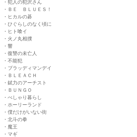
・犯人の犯沢さん
・ＢＥ ＢＬＵＥＳ！
・ヒカルの碁
・ひぐらしのなく頃に
・ヒト喰イ
・火ノ丸相撲
・響
・復讐の未亡人
・不能犯
・ブラッディマンデイ
・ＢＬＥＡＣＨ
・錻力のアーチスト
・ＢＵＮＧＯ
・べしゃり暮らし
・ホーリーランド
・僕だけがいない街
・北斗の拳
・魔王
・マギ