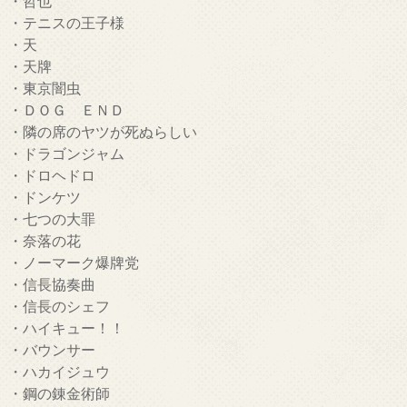
・哲也
・テニスの王子様
・天
・天牌
・東京闇虫
・ＤＯＧ ＥＮＤ
・隣の席のヤツが死ぬらしい
・ドラゴンジャム
・ドロヘドロ
・ドンケツ
・七つの大罪
・奈落の花
・ノーマーク爆牌党
・信長協奏曲
・信長のシェフ
・ハイキュー！！
・バウンサー
・ハカイジュウ
・鋼の錬金術師