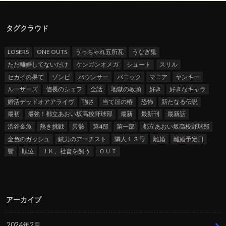
タグクラウド
LOSERS
ONE OUTS
うっちゃれ五所瓦
うなぎ鬼
ただ離婚してないだけ
ケンガンオメガ
シュート
スリル
セカイの果て
ゾンビ
バウンサー
パニック
マニア
ヤンキー
ルーザーズ
信長のシェフ
全話
地獄の教頭
好き
好きなキャラ
婚活デッドオアアライヴ
強さ
当て屋の椿
恐怖
新たなる伝説
最初
最強！都立あおい坂高校野球部
最新
最新刊
最新話
渋谷金魚
熱き挑戦
異骸
第4部
第一部
都立あおい坂高校野球部
金色のガッシュ
錻力のアーチスト
隣人１３号
離婚
離婚予定日
響
順位
ＪＫ、社畜を飼う
ＯＵＴ
アーカイブ
2024年2月