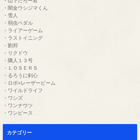
・山下たろー君
・闇金ウシジマくん
・雪人
・弱虫ペダル
・ライアーゲーム
・ラストイニング
・劉邦
・リクドウ
・隣人１３号
・ＬＯＳＥＲＳ
・るろうに剣心
・ロボ×レーザービーム
・ワイルドライフ
・ワシズ
・ワンナウツ
・ワンピース
カテゴリー