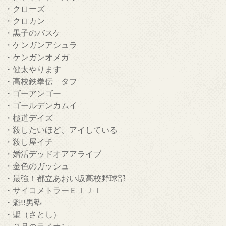
・クローズ
・クロカン
・黒子のバスケ
・ケンガンアシュラ
・ケンガンオメガ
・健太やります
・高校鉄拳伝 タフ
・ゴーアンゴー
・ゴールデンカムイ
・極道デイズ
・殺したいほど、アイしている
・殺し屋イチ
・婚活デッドオアアライブ
・金色のガッシュ
・最強！都立あおい坂高校野球部
・サイコメトラーＥＩＪＩ
・魁!!男塾
・聖（さとし）