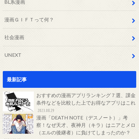
BL系漫画
漫画ＧＩＦＴって何？
社会漫画
UNEXT
最新記事
おすすめの漫画アプリランキング７選、課金
条件などを比較した上でお得なアプリはこれ
2023.08.29
漫画「DEATH NOTE（デスノート）」考
察！なぜ天才、夜神月（キラ）はニアとメロ
（エルの後継者）に負けてしまったのか？