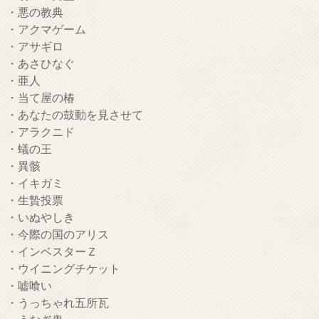
・悪の教典
・アクマゲーム
・アサギロ
・あさひなぐ
・亜人
・当て屋の椿
・あなたの鼓動を見させて
・アラクニド
・蟻の王
・異骸
・イキガミ
・生贄投票
・いぬやしき
・今際の国のアリス
・インベスターＺ
・ウイニングチケット
・嘘喰い
・うっちゃれ五所瓦