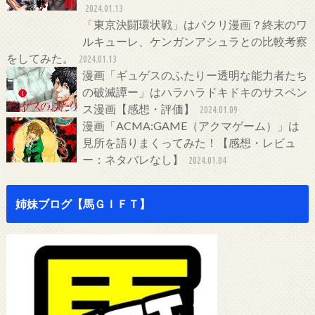
2024.01.13
「東京決闘環状戦」はパクリ漫画？終末のワ
ルキューレ、ケンガンアシュラとの比較考察
をしてみた。
2024.01.13
漫画「ギュゲスのふたりー透明な能力者たち
の破滅譚ー」はハラハラドキドキのサスペン
ス漫画【感想・評価】
2024.01.09
漫画「ACMA:GAME（アクマゲーム）」は
見所を語りまくってみた！【感想・レビュ
ー：ネタバレなし】
2024.01.04
姉妹ブログ【馬ＧＩＦＴ】