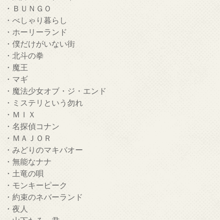
・ＢＵＮＧＯ
・べしゃり暮らし
・ホーリーランド
・僕だけがいない街
・北斗の拳
・魔王
・マギ
・魔法少女オブ・ジ・エンド
・ミステリという勿れ
・ＭＩＸ
・名探偵コナン
・ＭＡＪＯＲ
・みどりのマキバオー
・無能なナナ
・土竜の唄
・モンキーピーク
・約束のネバーランド
・夜人