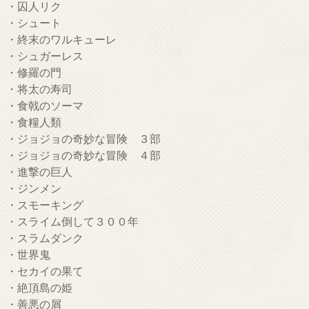
・囚人リク
・シュート
・終末のワルキューレ
・シュガーレス
・修羅の門
・将太の寿司
・食戟のソーマ
・食糧人類
・ジョジョの奇妙な冒険 ３部
・ジョジョの奇妙な冒険 ４部
・進撃の巨人
・ジンメン
・スモーキング
・スライム倒して３００年
・スラムダンク
・世界鬼
・セカイの果て
・絶頂島の姫
・善悪の屑