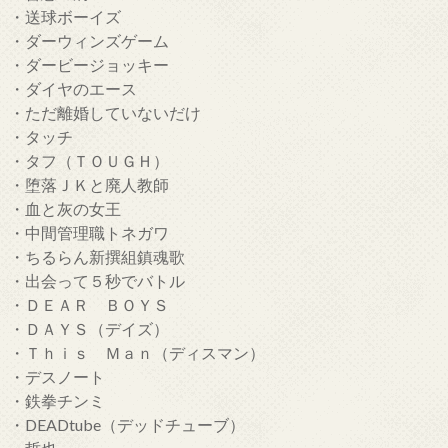
・送球ボーイズ
・ダーウィンズゲーム
・ダービージョッキー
・ダイヤのエース
・ただ離婚していないだけ
・タッチ
・タフ（ＴＯＵＧＨ）
・堕落ＪＫと廃人教師
・血と灰の女王
・中間管理職トネガワ
・ちるらん新撰組鎮魂歌
・出会って５秒でバトル
・ＤＥＡＲ ＢＯＹＳ
・ＤＡＹＳ（デイズ）
・Ｔｈｉｓ Ｍａｎ（ディスマン）
・デスノート
・鉄拳チンミ
・DEADtube（デッドチューブ）