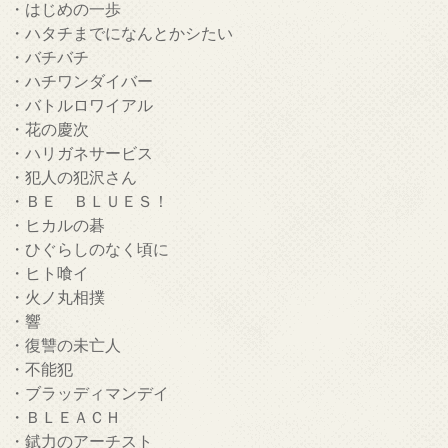
・はじめの一歩
・ハタチまでになんとかシたい
・バチバチ
・ハチワンダイバー
・バトルロワイアル
・花の慶次
・ハリガネサービス
・犯人の犯沢さん
・ＢＥ ＢＬＵＥＳ！
・ヒカルの碁
・ひぐらしのなく頃に
・ヒト喰イ
・火ノ丸相撲
・響
・復讐の未亡人
・不能犯
・ブラッディマンデイ
・ＢＬＥＡＣＨ
・錻力のアーチスト