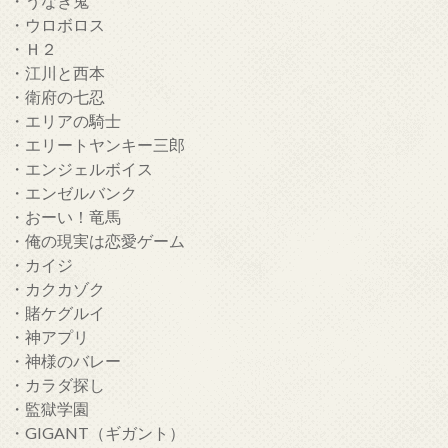
・うなぎ鬼
・ウロボロス
・Ｈ２
・江川と西本
・衛府の七忍
・エリアの騎士
・エリートヤンキー三郎
・エンジェルボイス
・エンゼルバンク
・おーい！竜馬
・俺の現実は恋愛ゲーム
・カイジ
・カクカゾク
・賭ケグルイ
・神アプリ
・神様のバレー
・カラダ探し
・監獄学園
・GIGANT（ギガント）