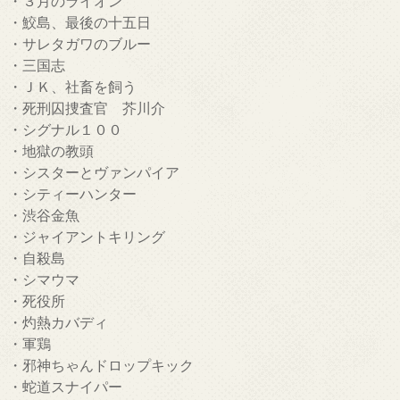
・３月のライオン
・鮫島、最後の十五日
・サレタガワのブルー
・三国志
・ＪＫ、社畜を飼う
・死刑囚捜査官 芥川介
・シグナル１００
・地獄の教頭
・シスターとヴァンパイア
・シティーハンター
・渋谷金魚
・ジャイアントキリング
・自殺島
・シマウマ
・死役所
・灼熱カバディ
・軍鶏
・邪神ちゃんドロップキック
・蛇道スナイパー