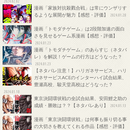
2024.02.02
漫画「家族対抗殺戮合戦」は常にウンザリす
るような展開が魅力【感想・評価】
2024.01.28
漫画「トモダチゲーム」は2段階加速の面白
さを見せるゲーム系漫画【感想・評価】
2024.01.23
漫画「トモダチゲーム」のあらすじ（ネタバ
レ）を解説！ゲームの行方はどうなった？
2024.01.23
【ネタバレ注意！】ハリガネサービス、ハリ
ガネサービスACEのインターハイ試合結果、
豊瀬高校、駿天堂高校はどうなった？
2024.01.18
東京決闘環状戦の全試合結果、安田鯉之助の
成績・勝敗は？？【ネタバレあり】
2024.01.13
漫画「東京決闘環状戦」は何事も振り切る事
の大切さを教えてくれる作品【感想・評価】