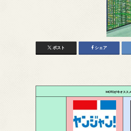
ポスト
シェア
MOTOが今オスス