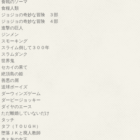
・食戟のソーマ
・食糧人類
・ジョジョの奇妙な冒険 ３部
・ジョジョの奇妙な冒険 ４部
・進撃の巨人
・ジンメン
・スモーキング
・スライム倒して３００年
・スラムダンク
・世界鬼
・セカイの果て
・絶頂島の姫
・善悪の屑
・送球ボーイズ
・ダーウィンズゲーム
・ダービージョッキー
・ダイヤのエース
・ただ離婚していないだけ
・タッチ
・タフ（ＴＯＵＧＨ）
・堕落ＪＫと廃人教師
・血と灰の女王