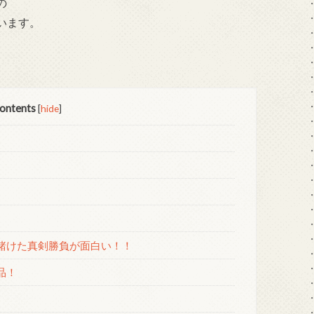
の
います。
ontents
[
hide
]
賭けた真剣勝負が面白い！！
品！