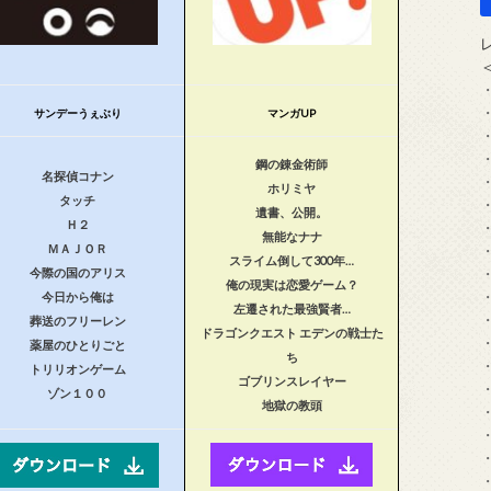
サンデーうぇぶり
マンガUP
鋼の錬金術師
名探偵コナン
ホリミヤ
タッチ
遺書、公開。
Ｈ２
無能なナナ
ＭＡＪＯＲ
スライム倒して300年…
今際の国のアリス
俺の現実は恋愛ゲーム？
今日から俺は
左遷された最強賢者…
葬送のフリーレン
ドラゴンクエスト エデンの戦士た
薬屋のひとりごと
ち
トリリオンゲーム
ゴブリンスレイヤー
ゾン１００
地獄の教頭