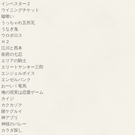
・インベスターＺ
・ウイニングチケット
・嘘喰い
・うっちゃれ五所瓦
・うなぎ鬼
・ウロボロス
・Ｈ２
・江川と西本
・衛府の七忍
・エリアの騎士
・エリートヤンキー三郎
・エンジェルボイス
・エンゼルバンク
・おーい！竜馬
・俺の現実は恋愛ゲーム
・カイジ
・カクカゾク
・賭ケグルイ
・神アプリ
・神様のバレー
・カラダ探し