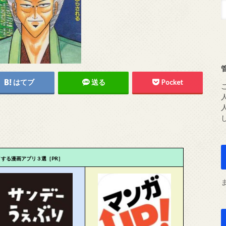
はてブ
送る
Pocket
メする漫画アプリ３選［PR］