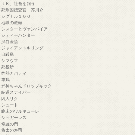
・ＪＫ、社畜を飼う
・死刑囚捜査官 芥川介
・シグナル１００
・地獄の教頭
・シスターとヴァンパイア
・シティーハンター
・渋谷金魚
・ジャイアントキリング
・自殺島
・シマウマ
・死役所
・灼熱カバディ
・軍鶏
・邪神ちゃんドロップキック
・蛇道スナイパー
・囚人リク
・シュート
・終末のワルキューレ
・シュガーレス
・修羅の門
・将太の寿司