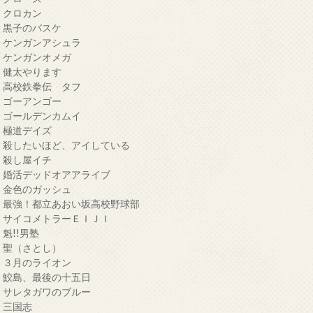
・クロカン
・黒子のバスケ
・ケンガンアシュラ
・ケンガンオメガ
・健太やります
・高校鉄拳伝 タフ
・ゴーアンゴー
・ゴールデンカムイ
・極道デイズ
・殺したいほど、アイしている
・殺し屋イチ
・婚活デッドオアアライブ
・金色のガッシュ
・最強！都立あおい坂高校野球部
・サイコメトラーＥＩＪＩ
・魁!!男塾
・聖（さとし）
・３月のライオン
・鮫島、最後の十五日
・サレタガワのブルー
・三国志