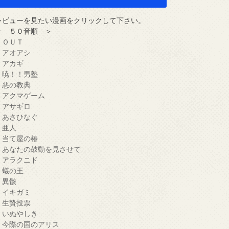
レビューを見たい漫画をクリックして下さい。
＜ ５０音順 ＞
・ＯＵＴ
・アオアシ
・アカギ
・暁！！男塾
・悪の教典
・アクマゲーム
・アサギロ
・あさひなぐ
・亜人
・当て屋の椿
・あなたの鼓動を見させて
・アラクニド
・蟻の王
・異骸
・イキガミ
・生贄投票
・いぬやしき
・今際の国のアリス