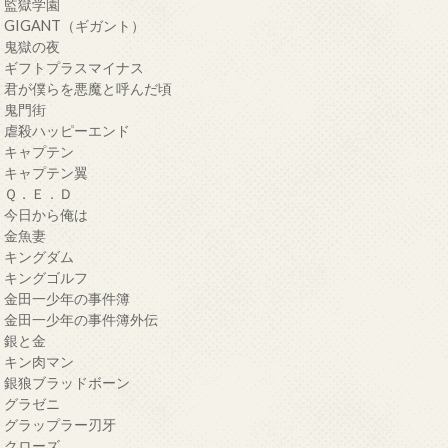
・監獄学園
・GIGANT（ギガント）
・鬼獄の夜
・ギフトプラスマイナス
・君が僕らを悪魔と呼んだ頃
・鬼門街
・虐殺ハッピーエンド
・キャプテン
・キャプテン翼
・Ｑ．Ｅ．Ｄ
・今日から俺は
・金魚妻
・キングダム
・キングゴルフ
・金田一少年の事件簿
・金田一少年の事件簿外伝
・銀と金
・キン肉マン
・銀狼ブラッドボーン
・グラゼニ
・グラップラー刃牙
・クローズ