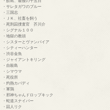
・鮫島、最後の十五日
・サレタガワのブルー
・三国志
・ＪＫ、社畜を飼う
・死刑囚捜査官 芥川介
・シグナル１００
・地獄の教頭
・シスターとヴァンパイア
・シティーハンター
・渋谷金魚
・ジャイアントキリング
・自殺島
・シマウマ
・死役所
・灼熱カバディ
・軍鶏
・邪神ちゃんドロップキック
・蛇道スナイパー
・囚人リク