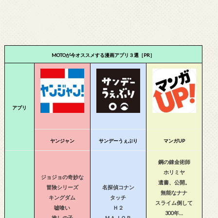
MOTOが今オススメする漫画アプリ３選［PR］
アプリ
ヤンジャン
サンデーうぇぶり
マンガUP
鋼の錬金術師
ホリミヤ
ジョジョの奇妙な
遺書、公開。
冒険シリーズ
名探偵コナン
無能なナナ
キングダム
タッチ
スライム倒して
嘘喰い
Ｈ２
300年…
推しの子
ＭＡＪＯＲ