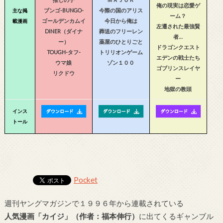
俺の現実は恋愛ゲ
ブンゴ-BUNGO-
今際の国のアリス
主な掲
ーム？
ゴールデンカムイ
今日から俺は
載漫画
左遷された最強賢
DINER（ダイナ
葬送のフリーレン
者…
ー）
薬屋のひとりごと
ドラゴンクエスト
TOUGH-タフ-
トリリオンゲーム
エデンの戦士たち
ウマ娘
ゾン１００
ゴブリンスレイヤ
リクドウ
ー
地獄の教頭
インス
トール
Pocket
週刊ヤングマガジンで１９９６年から連載されている
人気漫画「カイジ」（作者：福本伸行）
に出てくるギャンブル