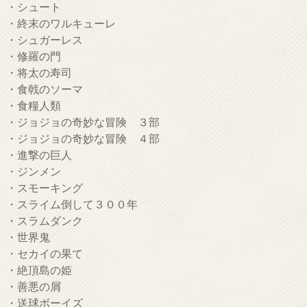
・シュート
・終末のワルキューレ
・シュガーレス
・修羅の門
・将太の寿司
・食戟のソーマ
・食糧人類
・ジョジョの奇妙な冒険 ３部
・ジョジョの奇妙な冒険 ４部
・進撃の巨人
・ジンメン
・スモーキング
・スライム倒して３００年
・スラムダンク
・世界鬼
・セカイの果て
・絶頂島の姫
・善悪の屑
・送球ボーイズ