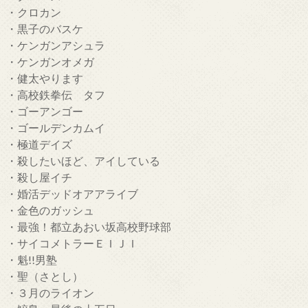
・クロカン
・黒子のバスケ
・ケンガンアシュラ
・ケンガンオメガ
・健太やります
・高校鉄拳伝 タフ
・ゴーアンゴー
・ゴールデンカムイ
・極道デイズ
・殺したいほど、アイしている
・殺し屋イチ
・婚活デッドオアアライブ
・金色のガッシュ
・最強！都立あおい坂高校野球部
・サイコメトラーＥＩＪＩ
・魁!!男塾
・聖（さとし）
・３月のライオン