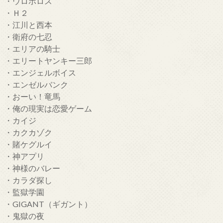
・ウロボロス
・Ｈ２
・江川と西本
・衛府の七忍
・エリアの騎士
・エリートヤンキー三郎
・エンジェルボイス
・エンゼルバンク
・おーい！竜馬
・俺の現実は恋愛ゲーム
・カイジ
・カクカゾク
・賭ケグルイ
・神アプリ
・神様のバレー
・カラダ探し
・監獄学園
・GIGANT（ギガント）
・鬼獄の夜