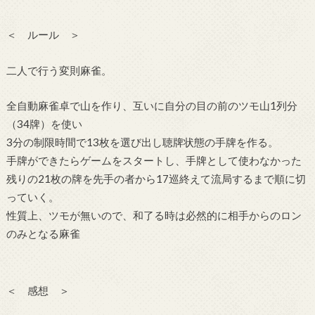
＜ ルール ＞
二人で行う変則麻雀。
全自動麻雀卓で山を作り、互いに自分の目の前のツモ山1列分
（34牌）を使い
3分の制限時間で13枚を選び出し聴牌状態の手牌を作る。
手牌ができたらゲームをスタートし、手牌として使わなかった
残りの21枚の牌を先手の者から17巡終えて流局するまで順に切
っていく。
性質上、ツモが無いので、和了る時は必然的に相手からのロン
のみとなる麻雀
＜ 感想 ＞