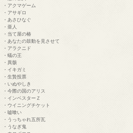
・アクマゲーム
・アサギロ
・あさひなぐ
・亜人
・当て屋の椿
・あなたの鼓動を見させて
・アラクニド
・蟻の王
・異骸
・イキガミ
・生贄投票
・いぬやしき
・今際の国のアリス
・インベスターＺ
・ウイニングチケット
・嘘喰い
・うっちゃれ五所瓦
・うなぎ鬼