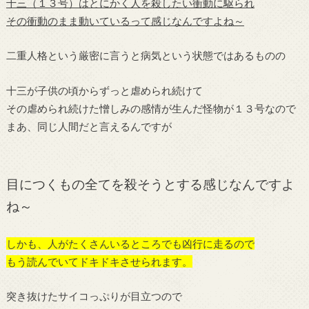
十三（１３号）はとにかく人を殺したい衝動に駆られ
その衝動のまま動いているって感じなんですよね～
二重人格という厳密に言うと病気という状態ではあるものの
十三が子供の頃からずっと虐められ続けて
その虐められ続けた憎しみの感情が生んだ怪物が１３号なので
まあ、同じ人間だと言えるんですが
目につくもの全てを殺そうとする感じなんですよ
ね～
しかも、人がたくさんいるところでも凶行に走るので
もう読んでいてドキドキさせられます。
突き抜けたサイコっぷりが目立つので