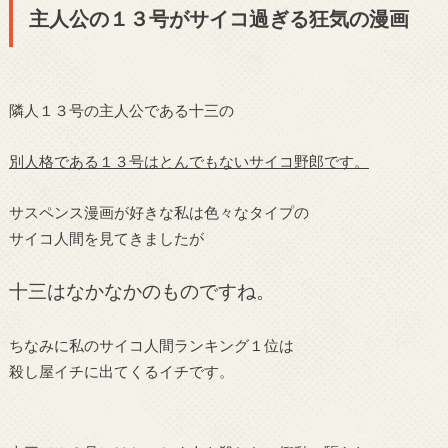
主人公の１３号がサイコ過ぎる狂気の漫画
隣人１３号の主人公である十三の
別人格である１３号はとんでもないサイコ野郎です。
サスペンス漫画が好きな私は色々なタイプの
サイコ人間を見てきましたが
十三はなかなかのものですね。
ちなみに私のサイコ人間ランキング１位は
殺し屋イチに出てくるイチです。