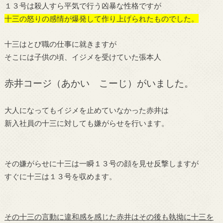
１３号は殺人すら平気で行う凶暴な性格ですが
十三の怒りの感情が爆発して作り上げられたものでした。
十三はとび職の仕事に就きますが
そこには子供の頃、イジメを受けていた張本人
赤井コージ（あかい こーじ）がいました。
大人になってもイジメを止めていなかった赤井は
新入社員の十三に対しても嫌がらせを行います。
その嫌がらせに十三は一瞬１３号の顔を見せ反撃しますが
すぐに十三は１３号を収めます。
その十三の言動に違和感を感じた赤井はその後も執拗に十三を