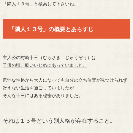
「隣人１３号」と検索して下さいね。
「隣人１３号」の概要とあらすじ
主人公の村崎十三（むらさき じゅうぞう）は
子供の頃、酷いいじめにあっていました。
気弱な性格から大人になっても自分の立ち位置が見つけられず
冴えない生活を過ごしていましたが
そんな十三にはある秘密がありました。
それは１３号という別人格が存在すること。