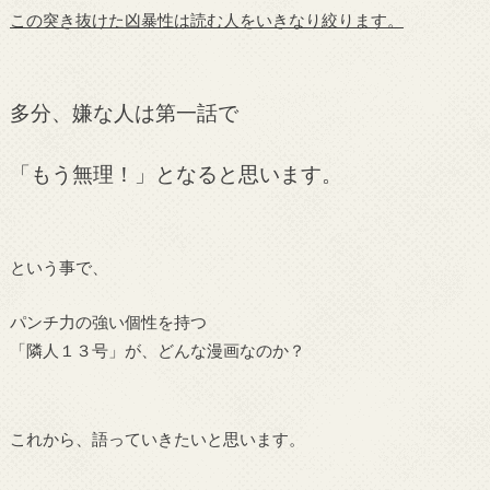
この突き抜けた凶暴性は読む人をいきなり絞ります。
多分、嫌な人は第一話で
「もう無理！」となると思います。
という事で、
パンチ力の強い個性を持つ
「隣人１３号」が、どんな漫画なのか？
これから、語っていきたいと思います。