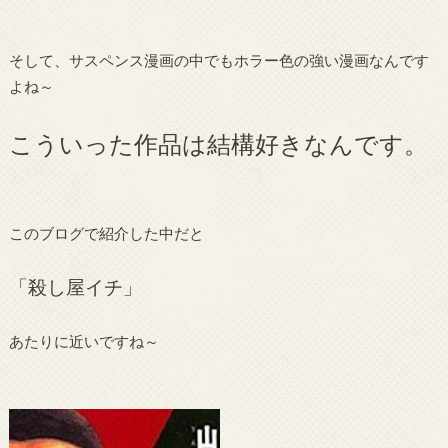
そして、サスペンス漫画の中でもホラー色の強い漫画なんです
よね～
こういった作品は結構好きなんです。
このブログで紹介した中だと
「殺し屋イチ」
あたりに近いですね～