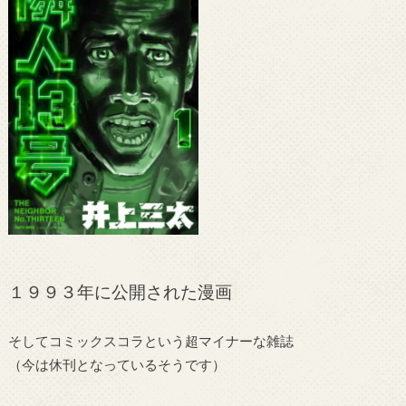
１９９３年に公開された漫画
そしてコミックスコラという超マイナーな雑誌
（今は休刊となっているそうです）