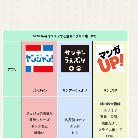
MOTOが今オススメする漫画アプリ３選［PR］
アプリ
ヤンジャン
サンデーうぇぶり
マンガUP
鋼の錬金術師
ホリミヤ
ジョジョの奇妙な
遺書、公開。
冒険シリーズ
名探偵コナン
無能なナナ
キングダム
タッチ
スライム倒して
嘘喰い
Ｈ２
300年…