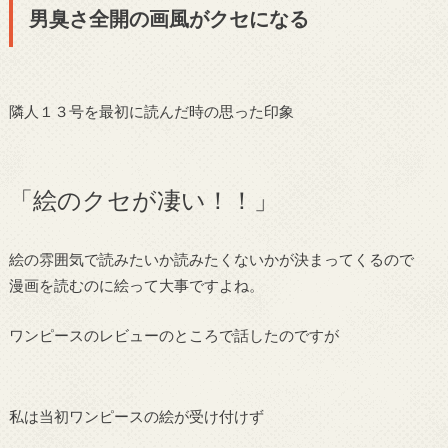
男臭さ全開の画風がクセになる
隣人１３号を最初に読んだ時の思った印象
「絵のクセが凄い！！」
絵の雰囲気で読みたいか読みたくないかが決まってくるので
漫画を読むのに絵って大事ですよね。
ワンピースのレビューのところで話したのですが
私は当初ワンピースの絵が受け付けず