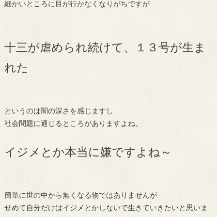
細かいところに目が行かなくなりがちですが
十三が虐められ続けて、１３号が生ま
れた
というのは闇の深さを感じますし
社会問題に通じるところがありますよね。
イジメとか本当に嫌ですよね～
簡単に世の中から無くなる物ではありませんが
せめて自分だけはイジメとかしないで生きていきたいと思いま