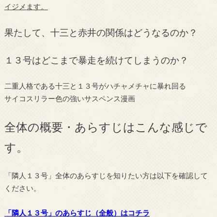
イジメます。
果たして、十三と赤井の関係はどうなるのか？
１３号はどこまで暴走を続けてしまうのか？
二重人格である十三と１３号がハチャメチャに暴れ回る
サイコスリラー色の強いサスペンス漫画
全体の概要・あらすじはこんな感じで
す。
「隣人１３号」全体のあらすじを知りたい方は以下を確認して
ください。
「隣人１３号」のあらすじ（全般）はコチラ