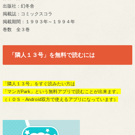
出版社：幻冬舎
掲載誌：コミックスコラ
掲載期間：１９９３年～１９９４年
巻数 全３巻
「隣人１３号」を無料で読むには
「隣人１３号」をすぐ読みたい方は
「マンガPark」という無料アプリで読むことが出来ます。
（ｉＯＳ・Android双方で使えるアプリになっています）