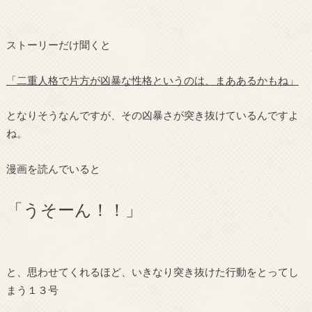
ストーリーだけ聞くと
「二重人格で片方が凶暴な性格というのは、まああるかもね」
となりそうなんですが、その凶暴さが突き抜けているんですよ
ね。
漫画を読んでいると
「うそーん！！」
と、思わせてくれるほど、いきなり突き抜けた行動をとってし
まう１３号