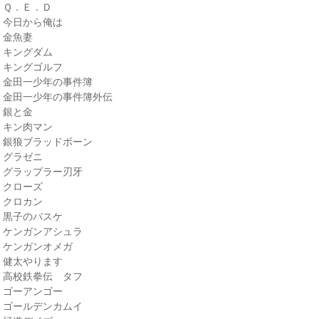
・Ｑ．Ｅ．Ｄ
・今日から俺は
・金魚妻
・キングダム
・キングゴルフ
・金田一少年の事件簿
・金田一少年の事件簿外伝
・銀と金
・キン肉マン
・銀狼ブラッドボーン
・グラゼニ
・グラップラー刃牙
・クローズ
・クロカン
・黒子のバスケ
・ケンガンアシュラ
・ケンガンオメガ
・健太やります
・高校鉄拳伝 タフ
・ゴーアンゴー
・ゴールデンカムイ