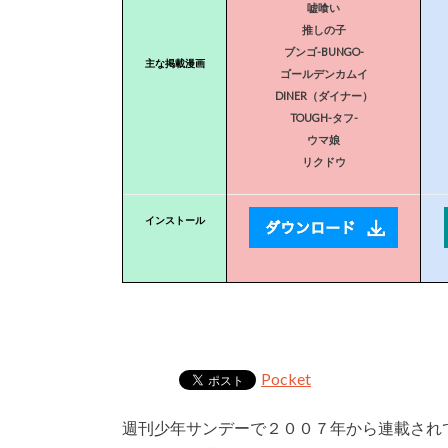
嘘喰い
推しの子
ブンゴ-BUNGO-
主な掲載漫画
ゴールデンカムイ
DINER（ダイナー）
TOUGH-タフ-
ウマ娘
リクドウ
インストール
Pocket
週刊少年サンデーで２００７年から連載され