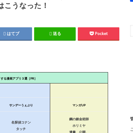
はこうなった！
はてブ
送る
Pocket
メする漫画アプリ３選［PR］
サンデーうぇぶり
マンガUP
鋼の錬金術師
名探偵コナン
ホリミヤ
タッチ
遺書、公開。