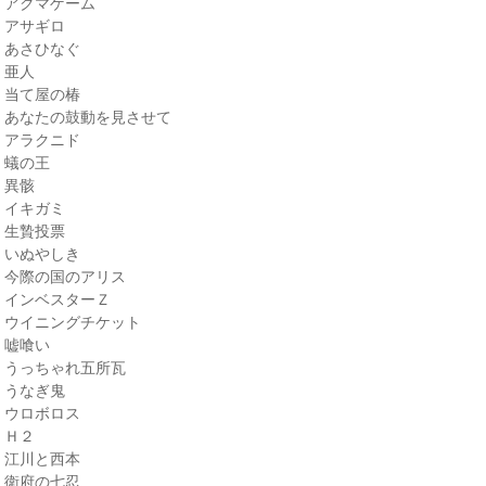
・アクマゲーム
・アサギロ
・あさひなぐ
・亜人
・当て屋の椿
・あなたの鼓動を見させて
・アラクニド
・蟻の王
・異骸
・イキガミ
・生贄投票
・いぬやしき
・今際の国のアリス
・インベスターＺ
・ウイニングチケット
・嘘喰い
・うっちゃれ五所瓦
・うなぎ鬼
・ウロボロス
・Ｈ２
・江川と西本
・衛府の七忍