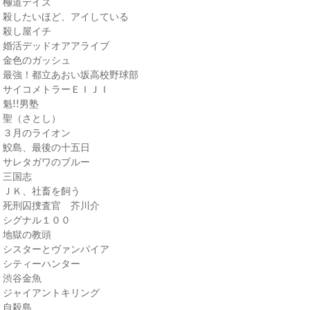
・極道デイズ
・殺したいほど、アイしている
・殺し屋イチ
・婚活デッドオアアライブ
・金色のガッシュ
・最強！都立あおい坂高校野球部
・サイコメトラーＥＩＪＩ
・魁!!男塾
・聖（さとし）
・３月のライオン
・鮫島、最後の十五日
・サレタガワのブルー
・三国志
・ＪＫ、社畜を飼う
・死刑囚捜査官 芥川介
・シグナル１００
・地獄の教頭
・シスターとヴァンパイア
・シティーハンター
・渋谷金魚
・ジャイアントキリング
・自殺島