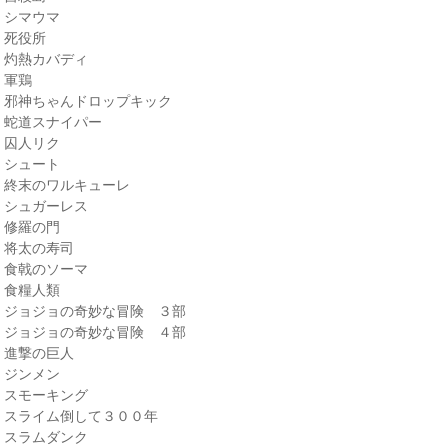
・シマウマ
・死役所
・灼熱カバディ
・軍鶏
・邪神ちゃんドロップキック
・蛇道スナイパー
・囚人リク
・シュート
・終末のワルキューレ
・シュガーレス
・修羅の門
・将太の寿司
・食戟のソーマ
・食糧人類
・ジョジョの奇妙な冒険 ３部
・ジョジョの奇妙な冒険 ４部
・進撃の巨人
・ジンメン
・スモーキング
・スライム倒して３００年
・スラムダンク