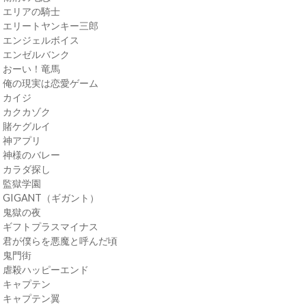
・エリアの騎士
・エリートヤンキー三郎
・エンジェルボイス
・エンゼルバンク
・おーい！竜馬
・俺の現実は恋愛ゲーム
・カイジ
・カクカゾク
・賭ケグルイ
・神アプリ
・神様のバレー
・カラダ探し
・監獄学園
・GIGANT（ギガント）
・鬼獄の夜
・ギフトプラスマイナス
・君が僕らを悪魔と呼んだ頃
・鬼門街
・虐殺ハッピーエンド
・キャプテン
・キャプテン翼