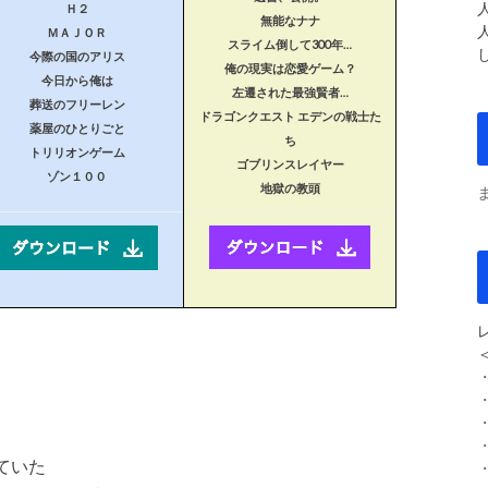
Ｈ２
無能なナナ
ＭＡＪＯＲ
スライム倒して300年…
今際の国のアリス
俺の現実は恋愛ゲーム？
今日から俺は
左遷された最強賢者…
葬送のフリーレン
ドラゴンクエスト エデンの戦士た
薬屋のひとりごと
ち
トリリオンゲーム
ゴブリンスレイヤー
ゾン１００
地獄の教頭
ていた