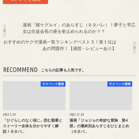
漫画「賭ケグルイ」のあらすじ（ネタバレ）！夢子と早乙
女は生徒会長の座を射止められるのか？？
おすすめのヤクザ漫画一覧ランキングベスト３！第１位は
あの問題作！【感想・レビューあり】
RECOMMEND
こちらの記事も人気です。
サスペンス漫画
サスペンス漫画
2023.5.29
2023.11.20
「ひぐらしのなく頃に」読む順番と
漫画「ジョジョの奇妙な冒険 第4
ストーリー全体を分かりやすく解
部」の最終回あらすじをひとまとめ
説！ネタバ…
（ネタバ…