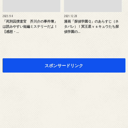
2023.9.4
2021.12.28
「死刑囚捜査官 芥川介の事件簿」
漫画「探偵学園Ｑ」のあらすじ（ネ
は読みやすい短編ミステリーだよ！
タバレ）！冥王星ｖｓキュウたち探
【感想・…
偵学園の…
スポンサードリンク