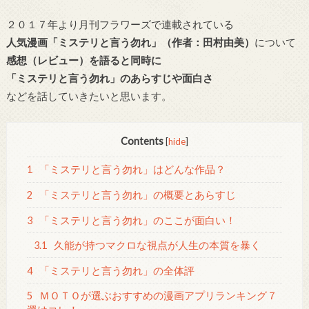
２０１７年より月刊フラワーズで連載されている
人気漫画「ミステリと言う勿れ」（作者：田村由美）
について
感想（レビュー）を語ると同時に
「ミステリと言う勿れ」のあらすじや面白さ
などを話していきたいと思います。
Contents
[
hide
]
1
「ミステリと言う勿れ」はどんな作品？
2
「ミステリと言う勿れ」の概要とあらすじ
3
「ミステリと言う勿れ」のここが面白い！
3.1
久能が持つマクロな視点が人生の本質を暴く
4
「ミステリと言う勿れ」の全体評
5
ＭＯＴＯが選ぶおすすめの漫画アプリランキング７