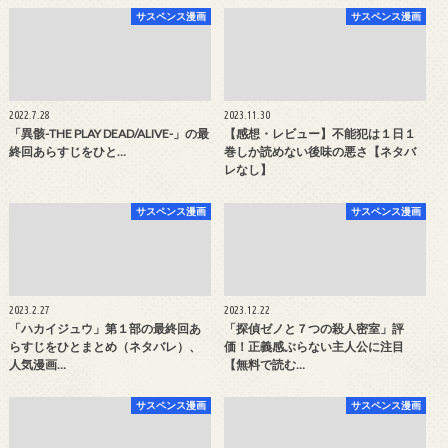
サスペンス漫画
サスペンス漫画
2022.7.28
2023.11.30
「異骸-THE PLAY DEAD/ALIVE-」の最
【感想・レビュー】不能犯は１日１
終回あらすじをひと…
巻しか読めない後味の悪さ【ネタバ
レなし】
サスペンス漫画
サスペンス漫画
2023.2.27
2023.12.22
「ハカイジュウ」第１部の最終回あ
「探偵ゼノと７つの殺人密室」評
らすじをひとまとめ（ネタバレ）、
価！正義感ぶらない主人公に注目
人気漫画…
【無料で読む…
サスペンス漫画
サスペンス漫画