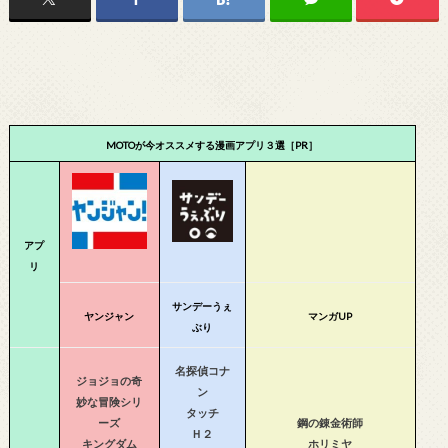
MOTOが今オススメする漫画アプリ３選［PR］
アプ
リ
サンデーうぇ
ヤンジャン
マンガUP
ぶり
名探偵コナ
ジョジョの奇
ン
妙な冒険シリ
タッチ
ーズ
鋼の錬金術師
Ｈ２
キングダム
ホリミヤ