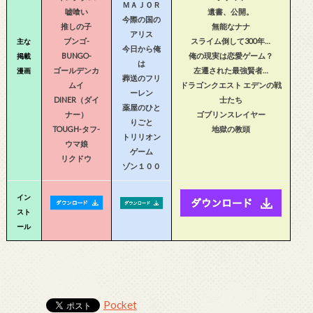
ＭＡＪＯＲ
嘘喰い
遺書、公開。
今際の国の
推しの子
無能なナナ
アリス
ブンゴ-
スライム倒して300年…
主な
今日から俺
BUNGO-
俺の現実は恋愛ゲーム？
掲載
は
ゴールデンカ
左遷された最強賢者…
漫画
葬送のフリ
ムイ
ドラゴンクエスト エデンの戦
ーレン
DINER（ダイ
士たち
薬屋のひと
ナー）
ゴブリンスレイヤー
りごと
TOUGH-タフ-
地獄の教頭
トリリオン
ウマ娘
ゲーム
リクドウ
ゾン１００
イン
スト
ール
Pocket