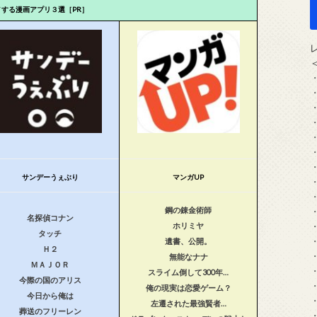
メする漫画アプリ３選［PR］
サンデーうぇぶり
マンガUP
鋼の錬金術師
名探偵コナン
ホリミヤ
タッチ
遺書、公開。
Ｈ２
無能なナナ
ＭＡＪＯＲ
スライム倒して300年…
今際の国のアリス
俺の現実は恋愛ゲーム？
今日から俺は
左遷された最強賢者…
葬送のフリーレン