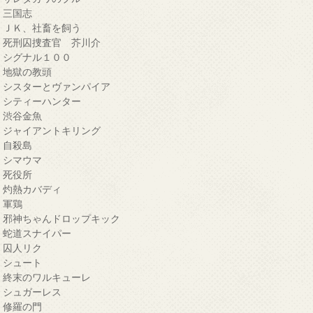
・三国志
・ＪＫ、社畜を飼う
・死刑囚捜査官 芥川介
・シグナル１００
・地獄の教頭
・シスターとヴァンパイア
・シティーハンター
・渋谷金魚
・ジャイアントキリング
・自殺島
・シマウマ
・死役所
・灼熱カバディ
・軍鶏
・邪神ちゃんドロップキック
・蛇道スナイパー
・囚人リク
・シュート
・終末のワルキューレ
・シュガーレス
・修羅の門