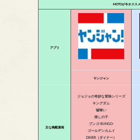
MOTOが今オスス
アプリ
ヤンジャン
ジョジョの奇妙な冒険シリーズ
キングダム
嘘喰い
推しの子
ブンゴ-BUNGO-
主な掲載漫画
ゴールデンカムイ
DINER（ダイナー）