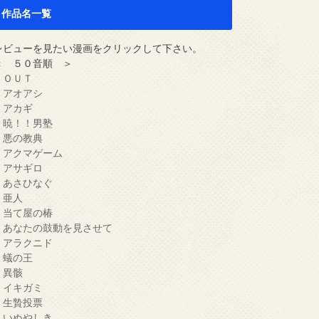
作品名一覧
レビューを見たい漫画をクリックして下さい。
＜ ５０音順 ＞
・ＯＵＴ
・アオアシ
・アカギ
・暁！！男塾
・悪の教典
・アクマゲーム
・アサギロ
・あさひなぐ
・亜人
・当て屋の椿
・あなたの鼓動を見させて
・アラクニド
・蟻の王
・異骸
・イキガミ
・生贄投票
・いぬやしき