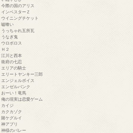
・今際の国のアリス
・インベスターＺ
・ウイニングチケット
・嘘喰い
・うっちゃれ五所瓦
・うなぎ鬼
・ウロボロス
・Ｈ２
・江川と西本
・衛府の七忍
・エリアの騎士
・エリートヤンキー三郎
・エンジェルボイス
・エンゼルバンク
・おーい！竜馬
・俺の現実は恋愛ゲーム
・カイジ
・カクカゾク
・賭ケグルイ
・神アプリ
・神様のバレー