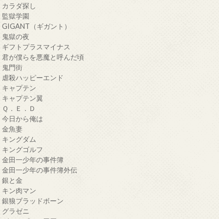
・カラダ探し
・監獄学園
・GIGANT（ギガント）
・鬼獄の夜
・ギフトプラスマイナス
・君が僕らを悪魔と呼んだ頃
・鬼門街
・虐殺ハッピーエンド
・キャプテン
・キャプテン翼
・Ｑ．Ｅ．Ｄ
・今日から俺は
・金魚妻
・キングダム
・キングゴルフ
・金田一少年の事件簿
・金田一少年の事件簿外伝
・銀と金
・キン肉マン
・銀狼ブラッドボーン
・グラゼニ