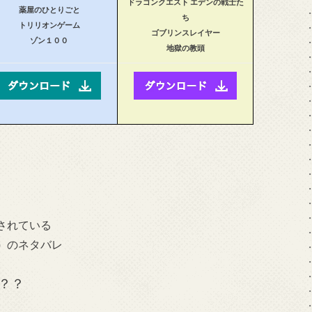
ドラゴンクエスト エデンの戦士た
薬屋のひとりごと
ち
トリリオンゲーム
ゴブリンスレイヤー
ゾン１００
地獄の教頭
されている
）
のネタバレ
？？