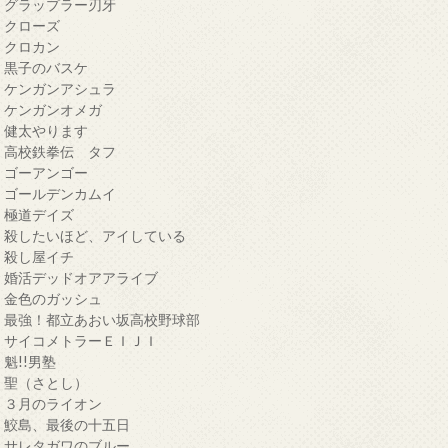
・グラップラー刃牙
・クローズ
・クロカン
・黒子のバスケ
・ケンガンアシュラ
・ケンガンオメガ
・健太やります
・高校鉄拳伝 タフ
・ゴーアンゴー
・ゴールデンカムイ
・極道デイズ
・殺したいほど、アイしている
・殺し屋イチ
・婚活デッドオアアライブ
・金色のガッシュ
・最強！都立あおい坂高校野球部
・サイコメトラーＥＩＪＩ
・魁!!男塾
・聖（さとし）
・３月のライオン
・鮫島、最後の十五日
・サレタガワのブルー