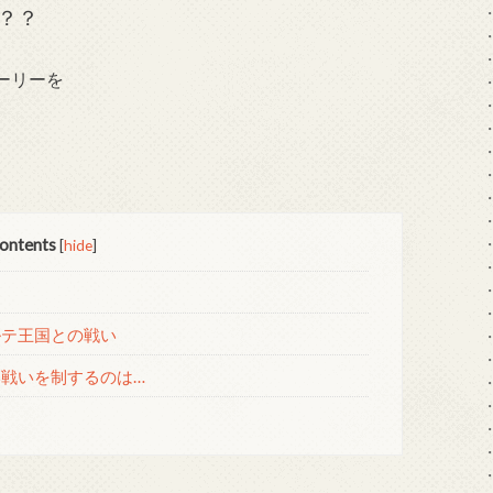
？？
ーリーを
。
ontents
[
hide
]
ルテ王国との戦い
戦いを制するのは…