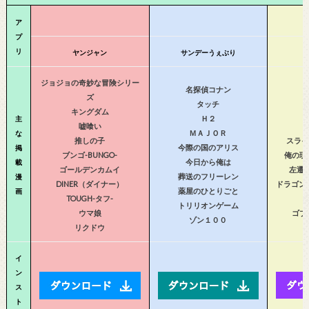
ア
プ
リ
ヤンジャン
サンデーうぇぶり
ジョジョの奇妙な冒険シリー
名探偵コナン
ズ
タッチ
キングダム
Ｈ２
主
嘘喰い
ＭＡＪＯＲ
な
推しの子
スライ
今際の国のアリス
掲
ブンゴ-BUNGO-
俺の現
今日から俺は
載
ゴールデンカムイ
左遷
葬送のフリーレン
漫
DINER（ダイナー）
ドラゴン
薬屋のひとりごと
画
TOUGH-タフ-
トリリオンゲーム
ウマ娘
ゴブ
ゾン１００
リクドウ
イ
ン
ス
ト