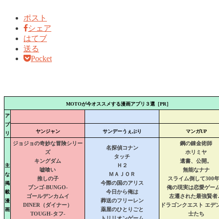
ポスト
シェア
はてブ
送る
Pocket
MOTOが今オススメする漫画アプリ３選［PR］
ア
プ
ヤンジャン
サンデーうぇぶり
マンガUP
リ
ジョジョの奇妙な冒険シリー
鋼の錬金術師
名探偵コナン
ズ
ホリミヤ
タッチ
キングダム
遺書、公開。
主
Ｈ２
嘘喰い
無能なナナ
な
ＭＡＪＯＲ
推しの子
スライム倒して300
掲
今際の国のアリス
ブンゴ-BUNGO-
俺の現実は恋愛ゲー
載
今日から俺は
ゴールデンカムイ
左遷された最強賢者
漫
葬送のフリーレン
DINER（ダイナー）
ドラゴンクエスト エデ
画
薬屋のひとりごと
TOUGH-タフ-
士たち
トリリオンゲーム