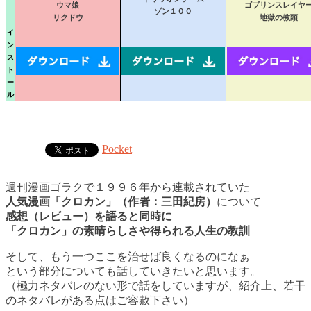
ウマ娘
ゴブリンスレイヤ
ゾン１００
リクドウ
地獄の教頭
イ
ン
ス
ト
ー
ル
Pocket
週刊漫画ゴラクで１９９６年から連載されていた
人気漫画「クロカン」（作者：三田紀房）
について
感想（レビュー）を語ると同時に
「クロカン」の素晴らしさや得られる人生の教訓
そして、もう一つここを治せば良くなるのになぁ
という部分についても話していきたいと思います。
（極力ネタバレのない形で話をしていますが、紹介上、若干
のネタバレがある点はご容赦下さい）