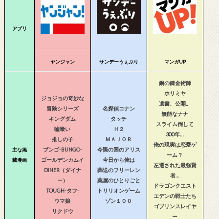
アプリ
ヤンジャン
サンデーうぇぶり
マンガUP
鋼の錬金術師
ホリミヤ
ジョジョの奇妙な
遺書、公開。
冒険シリーズ
名探偵コナン
無能なナナ
キングダム
タッチ
スライム倒して
嘘喰い
Ｈ２
300年…
推しの子
ＭＡＪＯＲ
俺の現実は恋愛ゲ
ブンゴ-BUNGO-
今際の国のアリス
主な掲
ーム？
ゴールデンカムイ
今日から俺は
載漫画
左遷された最強賢
DINER（ダイナ
葬送のフリーレン
者…
ー）
薬屋のひとりごと
ドラゴンクエスト
TOUGH-タフ-
トリリオンゲーム
エデンの戦士たち
ウマ娘
ゾン１００
ゴブリンスレイヤ
リクドウ
ー