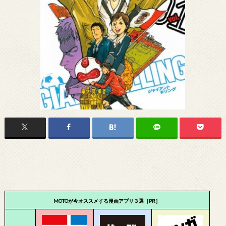
MOTOが今オススメする漫画アプリ３選［PR］