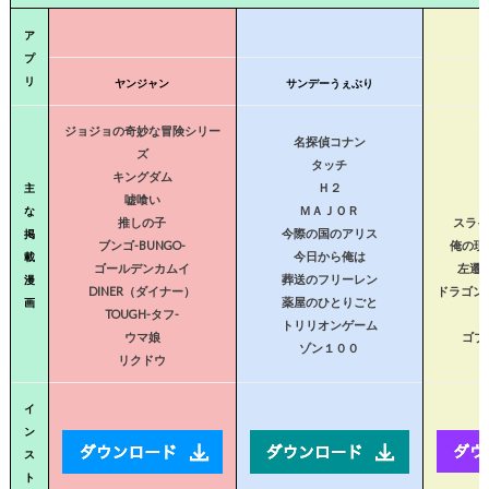
ア
プ
リ
ヤンジャン
サンデーうぇぶり
ジョジョの奇妙な冒険シリー
名探偵コナン
ズ
タッチ
キングダム
Ｈ２
主
嘘喰い
ＭＡＪＯＲ
な
推しの子
スライ
今際の国のアリス
掲
ブンゴ-BUNGO-
俺の現
今日から俺は
載
ゴールデンカムイ
左遷
葬送のフリーレン
漫
DINER（ダイナー）
ドラゴン
薬屋のひとりごと
画
TOUGH-タフ-
トリリオンゲーム
ウマ娘
ゴブ
ゾン１００
リクドウ
イ
ン
ス
ト