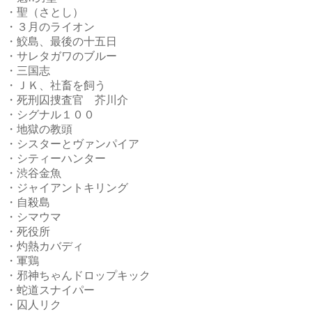
・聖（さとし）
・３月のライオン
・鮫島、最後の十五日
・サレタガワのブルー
・三国志
・ＪＫ、社畜を飼う
・死刑囚捜査官 芥川介
・シグナル１００
・地獄の教頭
・シスターとヴァンパイア
・シティーハンター
・渋谷金魚
・ジャイアントキリング
・自殺島
・シマウマ
・死役所
・灼熱カバディ
・軍鶏
・邪神ちゃんドロップキック
・蛇道スナイパー
・囚人リク