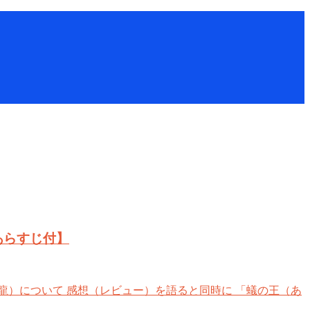
あらすじ付】
）について 感想（レビュー）を語ると同時に 「蟻の王（あ