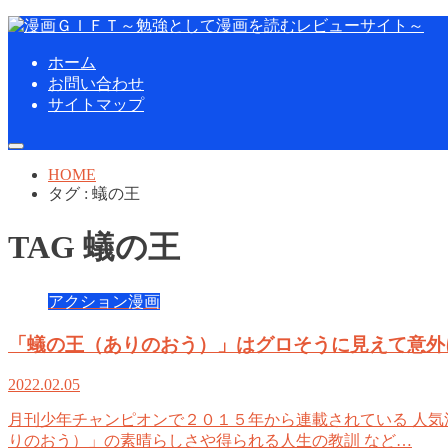
ホーム
お問い合わせ
サイトマップ
HOME
タグ : 蟻の王
TAG
蟻の王
アクション漫画
「蟻の王（ありのおう）」はグロそうに見えて意外
2022.02.05
月刊少年チャンピオンで２０１５年から連載されている 人気
りのおう）」の素晴らしさや得られる人生の教訓 など…