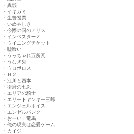
・異骸
・イキガミ
・生贄投票
・いぬやしき
・今際の国のアリス
・インベスターＺ
・ウイニングチケット
・嘘喰い
・うっちゃれ五所瓦
・うなぎ鬼
・ウロボロス
・Ｈ２
・江川と西本
・衛府の七忍
・エリアの騎士
・エリートヤンキー三郎
・エンジェルボイス
・エンゼルバンク
・おーい！竜馬
・俺の現実は恋愛ゲーム
・カイジ