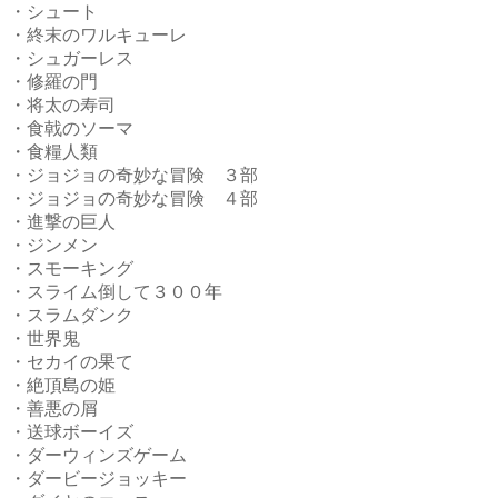
・シュート
・終末のワルキューレ
・シュガーレス
・修羅の門
・将太の寿司
・食戟のソーマ
・食糧人類
・ジョジョの奇妙な冒険 ３部
・ジョジョの奇妙な冒険 ４部
・進撃の巨人
・ジンメン
・スモーキング
・スライム倒して３００年
・スラムダンク
・世界鬼
・セカイの果て
・絶頂島の姫
・善悪の屑
・送球ボーイズ
・ダーウィンズゲーム
・ダービージョッキー