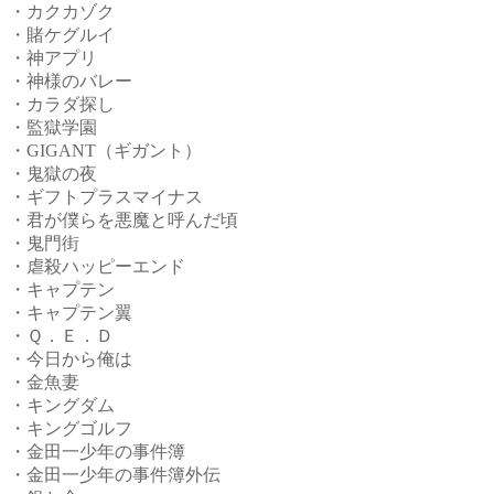
・カクカゾク
・賭ケグルイ
・神アプリ
・神様のバレー
・カラダ探し
・監獄学園
・GIGANT（ギガント）
・鬼獄の夜
・ギフトプラスマイナス
・君が僕らを悪魔と呼んだ頃
・鬼門街
・虐殺ハッピーエンド
・キャプテン
・キャプテン翼
・Ｑ．Ｅ．Ｄ
・今日から俺は
・金魚妻
・キングダム
・キングゴルフ
・金田一少年の事件簿
・金田一少年の事件簿外伝