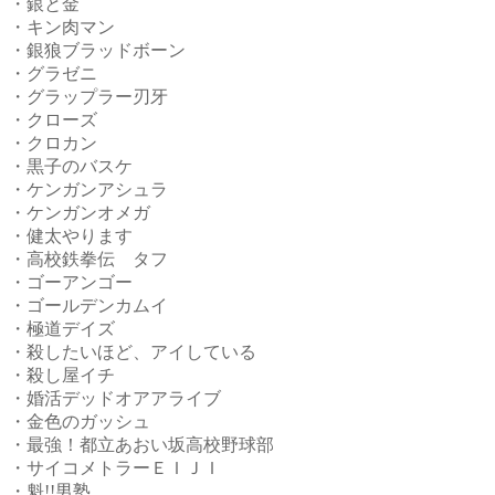
・銀と金
・キン肉マン
・銀狼ブラッドボーン
・グラゼニ
・グラップラー刃牙
・クローズ
・クロカン
・黒子のバスケ
・ケンガンアシュラ
・ケンガンオメガ
・健太やります
・高校鉄拳伝 タフ
・ゴーアンゴー
・ゴールデンカムイ
・極道デイズ
・殺したいほど、アイしている
・殺し屋イチ
・婚活デッドオアアライブ
・金色のガッシュ
・最強！都立あおい坂高校野球部
・サイコメトラーＥＩＪＩ
・魁!!男塾